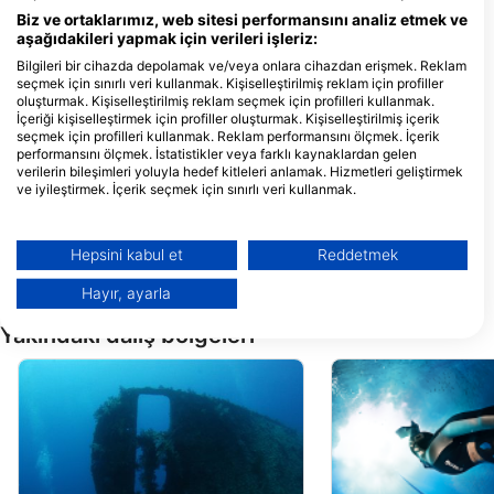
Sinai, Sharm El-Sheikh, Mısır
Biz ve ortaklarımız, web sitesi performansını analiz etmek ve
aşağıdakileri yapmak için verileri işleriz:
Bilgileri bir cihazda depolamak ve/veya onlara cihazdan erişmek. Reklam
Sunshine Divers Mary & Klaus
seçmek için sınırlı veri kullanmak. Kişiselleştirilmiş reklam için profiller
oluşturmak. Kişiselleştirilmiş reklam seçmek için profilleri kullanmak.
El-Khan Mall no.(10), 46619
Sharm El Sheikh, Mısır
İçeriği kişiselleştirmek için profiller oluşturmak. Kişiselleştirilmiş içerik
seçmek için profilleri kullanmak. Reklam performansını ölçmek. İçerik
performansını ölçmek. İstatistikler veya farklı kaynaklardan gelen
Mr.Diver Red Sea
verilerin bileşimleri yoluyla hedef kitleleri anlamak. Hizmetleri geliştirmek
Hollywood Palma Di Sharm
ve iyileştirmek. İçerik seçmek için sınırlı veri kullanmak.
Resort, 46619 Sharm El
Sheikh, Mısır
Google'ın veri kullanımı hakkında daha fazla bilgiyi burada bulabilirsiniz:
https://business.safety.google/privacy/
Veriler Avrupa Birliği dışında paylaşılabilir ve ABD'ye gönderilebilir.
Hepsini kabul et
Reddetmek
Onayınız ve cookie politikası yalnızca bu web sitesi/uygulama için
geçerlidir.
Hayır, ayarla
İş Ortağı Listesini Görüntüle (1 IAB Satıcıları)
Yakındaki dalış bölgeleri
Verilerinizi aşağıdaki amaçlarla kullanıyoruz:
IAB işleme amaçları:
Bilgileri bir cihazda depolamak ve/veya
onlara cihazdan erişmek
Reklam seçmek için sınırlı veri kullanmak