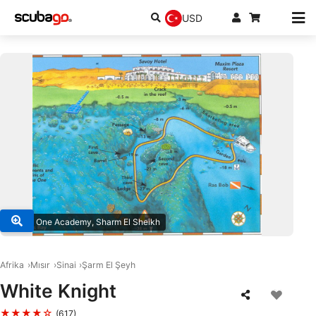
USD
© Dive One Academy, Sharm El Sheikh
Afrika
Mısır
Sinai
Şarm El Şeyh
White Knight
★★★★☆
(617)