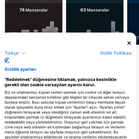
74
63
Manzaralar
Manzaralar
J
F
M
A
M
J
J
A
S
O
N
D
J
F
M
A
M
J
J
A
S
O
N
D
J
F
Türkçe
Gizlilik Politikası
Daha Fazla Hayvan Göster
Gizlilik ayarları
Bu Dalış Bölgesine Hizmet Veren Dalış
Merkezleri
"Reddetmek" düğmesine tıklamak, yalnızca kesinlikle
gerekli olan cookie varsayılan ayarını korur.
Biz ve ortaklarımız, kişisel verileri işlemek için cookie ve diğer tarayıcı
depolarındaki benzersiz kimlikler gibi bilgileri bir cihazda saklar ve/veya
Camel Dive Club
bunlara erişiriz. Bazı satıcılar kişisel verilerinizi meşru menfaate dayalı
P.O Box 10, 46619 Sharm El Sheikh,
olarak işleyebilir, buna itiraz etmek için "Ayarlar"ı açın. "Ayarları yönet"
Mısır
düğmesini tıklayarak veya istediğiniz zaman web sitesinin sol alt
köşesindeki parmak izi düğmesini tıklayarak ayarlarınızı kabul edebilir,
reddedebilir veya yönetebilirsiniz. Onayınızı geri çekmek için parmak
izine veya web sitesinin alt kısmındaki bağlantıya tıklayın ve Verilerim
menü öğesine tıklayın; bu sayfada onayınızı geri çekebilirsiniz. Bu
Pirates Dive Club
seçimler ortaklarımıza bildirilecek ve tarama verilerini etkilemeyecektir.
Falcon Hills Hotel, 46619 South