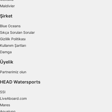
İçerik seçmek için sınırlı veri kullanmak
Maldivler
IAB Özel Özellikleri:
Şirket
Kesin coğrafi konum verilerini kullanmak
Blue Oceans
Aktif olarak talep edilen bilgilere dayanarak
cihazları belirlemek
Sıkça Sorulan Sorular
Gizlilik Politikası
IAB dışı işleme amaçları:
Kullanım Şartları
Gerekli
Damga
Verim
Üyelik
Fonksiyonel
Partnerimiz olun
Reklâm
HEAD Watersports
SSI
LiveAboard.com
Mares
Aqualung