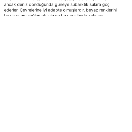
ancak deniz donduğunda güneye subarktik sulara göç
ederler. Çevrelerine iyi adapte olmuşlardır, beyaz renklerini
buzla uyum sağlamak için ve buzun altında kolayca
yüzmek için sırt yüzgeci eksikliği ile birlikte
kullanmaktadırlar. Bu coşkulu balinalar, yunus gibi uzun bir
insan etkileşimi geçmişine sahiptir ve dünyadaki birçok
deniz parkında görülür. Son derece sosyaldirler, 10-25
kişilik aile kapsüllerinde seyahat ederler. Beluga balinaları
ile dalış kova listenizdeyse, kuru tulumunuzu alın ve
aşağıdaki haritada belugas'ın görüldüğü dalış alanlarına
göz atın.
Popüler Destinasyonlar
Tayland
Mısır
İspanya
Endonezya
Florida