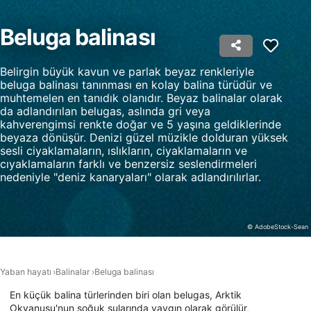
Beluga balinası
Belirgin büyük kavun ve parlak beyaz renkleriyle
beluga balinası tanınması en kolay balina türüdür ve
muhtemelen en tanıdık olanıdır. Beyaz balinalar olarak
da adlandırılan belugas, aslında gri veya
kahverengimsi renkte doğar ve 5 yaşına geldiklerinde
beyaza dönüşür. Denizi güzel müzikle dolduran yüksek
sesli ciyaklamaların, ıslıkların, ciyaklamaların ve
cıyaklamaların farklı ve benzersiz seslendirmeleri
nedeniyle "deniz kanaryaları" olarak adlandırılırlar.
© AdobeStock-Sean
Yaban hayatı
Balinalar
Beluga balinası
En küçük balina türlerinden biri olan belugas, Arktik
Okyanusu'nun soğuk sularında yaygın olarak görülür,