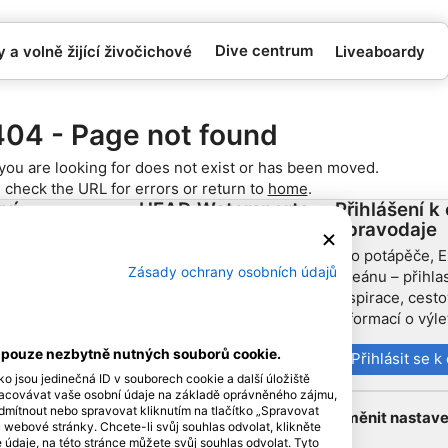
Dive centrum
 a volně žijící živočichové
Liveaboardy
404 - Page not found
you are looking for does not exist or has been moved.
 check the URL for errors or return to
home
.
ví
HEAD Watersports
Přihlášení k
zpravodaje
se partnerem
SSI
Pro potápěče, E
Zásady ochrany osobních údajů
oceánu – přihla
LiveAboard.com
inspirace, cest
Mares
informací o výl
Aqualung
í pouze nezbytně nutných souborů cookie.
Přihlásit se 
Apeks
ko jsou jedinečná ID v souborech cookie a další úložiště
rEvo
racovávat vaše osobní údaje na základě oprávněného zájmu,
dmítnout nebo spravovat kliknutím na tlačítko „Spravovat
Změnit nastave
Zoggs
u webové stránky. Chcete-li svůj souhlas odvolat, klikněte
údaje, na této stránce můžete svůj souhlas odvolat. Tyto