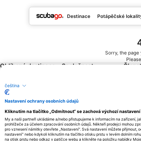
Destinace
Potápěčské lokality
Sorry, the page 
Please
Oblíbené destinace
Společnost
Členst
Thajsko
Blue Oceans
Staňte 
čeština
Egypt
Často kladené dotazy
(FAQ)
Španělsko
Nastavení ochrany osobních údajů
Ochrana osobních údajů
Indonésie
Kliknutím na tlačítko „Odmítnout“ se zachová výchozí nastaven
Podmínky použití
Florida
My a naši partneři ukládáme a/nebo přistupujeme k informacím na zařízení, ja
Imprint
Filipíny
prohlížeče za účelem zpracování osobních údajů. Někteří prodejci mohou zp
pro vznesení námitky otevřete „Nastavení“. Svá nastavení můžete přijmout, o
Mexiko
nastavení“ nebo kdykoli kliknutím na tlačítko otisku prstu v levém dolním roh
na otisk prstu nebo odkaz v patičce webu a klikněte na položku nabídky Moje 