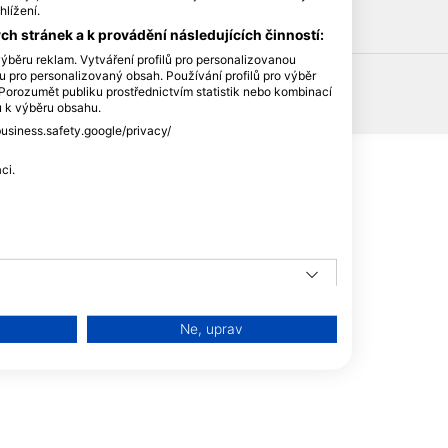
HEAD
hlížení.
h stránek a k provádění následujících činností:
ýběru reklam. Vytváření profilů pro personalizovanou
lu pro personalizovaný obsah. Používání profilů pro výběr
orozumět publiku prostřednictvím statistik nebo kombinací
ů k výběru obsahu.
business.safety.google/privacy/
ci.
Ne, uprav