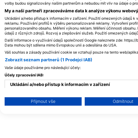
Maledivy
volby budou signalizovány našim partnerům a nebudou mít vliv na údaje o pro
My a naši partneři zpracováváme data k analýze výkonu webovýc
Ukládání a/nebo přístup k informacím v zařízení. Použití omezených údajů k v
reklamu. Používání profilů k výběru personalizované reklamy. Vytvoření profi
personalizovaného obsahu. Měření výkonu reklam. Měření účinnosti obsahu. P
údajů z různých zdrojů. Rozvoj a zlepšování služeb. Použití omezených údaj
Další informace o využívání údajů společností Google naleznete zde: https://
Data mohou být sdílena mimo Evropskou unii a odesílána do USA.
Váš souhlas a zásady používání cookie se vztahují pouze na tento web/aplika
Zobrazit seznam partnerů (1 Prodejci IAB)
Vaše údaje používáme pro následující účely:
Účely zpracování IAB:
Ukládání a/nebo přístup k informacím v zařízení
Použití omezených údajů k výběru reklam
Přijmout vše
Odmítnout
Vytváření profilů pro personalizovanou reklamu
Používání profilů k výběru personalizované reklamy
Vytváření profilů pro personalizovaný obsah