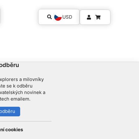
USD
 odběru
xplorers a milovníky
ste se k odběru
ovatelských novinek a
etech emailem.
k odběru
ní cookies