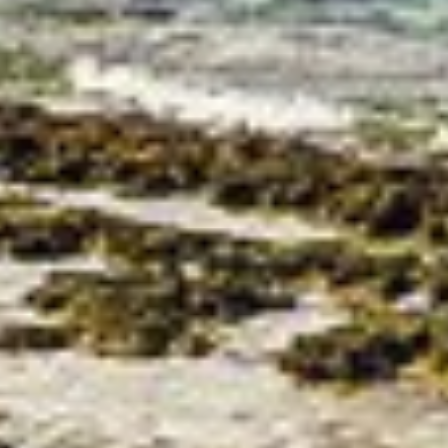
Používání profilů pro výběr
personalizovaného obsahu
Měření výkonu reklam
Měření výkonu obsahu
Porozumění publiku prostřednictvím
statistik nebo kombinací údajů z různých
zdrojů
Rozvoj a zlepšování služeb
Použití omezených údajů k výběru obsahu
Speciální funkce IAB:
Používání přesných údajů o zeměpisné
poloze
Identifikace zařízení na základě aktivně
vyžádaných informací
Účely zpracování, které nesouvisejí s IAB: