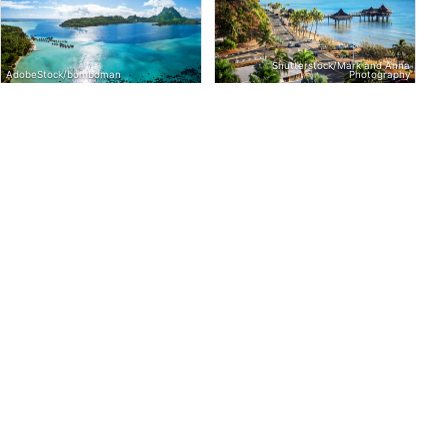
Shutterstock/Mark and Anna
AdobeStock/bomboman
Photography
Francouzská Polynésie
Nová Kaledonie
Francouzská Polynésie, známá
Nachází se v Korálovém moři
svou romantickou atmosférou
mezi Austrálií a Fidži, Nová
a bohatou polynéskou
Kaledonie je francouzská
kulturou, je také považována
kolektivita skládající se z malé
za jednu z nejlepších
skupiny ostrovů a nabízí
Kurzy a události
Dive lokality
Centra
Kurzy a události
Dive lokality
Centra
potápěčských destinací na
skvělé potápění.
26
117
14
2
102
5
světě.
Shutterstock/Maria Skaldina
AdobeStock/Nicholas
Šalamounovy ostrovy
Guam
Nachází se uprostřed
Guam leží jako zelený klenot
korálového trojúhelníku, kde
uprostřed západního Pacifiku.
překypuje mořský život,