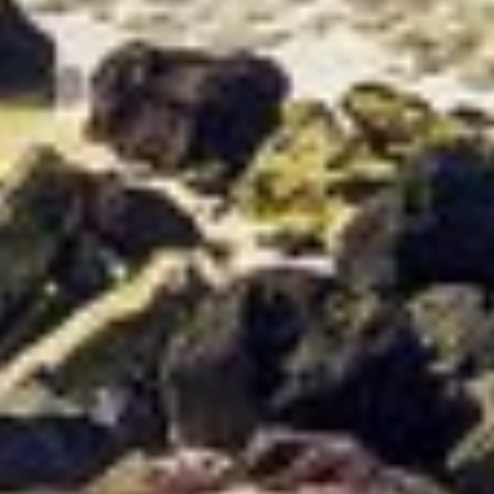
Nezbytné
Výkon
Funkční
Reklamní