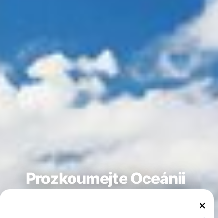
Prozkoumejte Oceánii
Tichý oceán, největší oceán světa, je synonymem exotického
života, biologické rozmanitosti a tyrkysových vod. Mezi
>