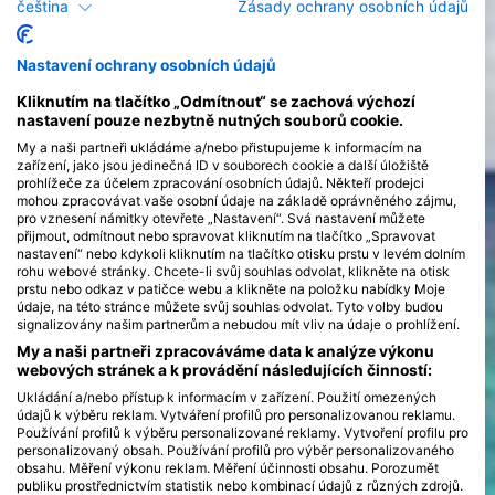
nejlepší potápěčské destinace v Oceánii patří Mikronésie, kde
čeština
Zásady ochrany osobních údajů
se můžete setkat s mantami, Fidži, kde budete obdivovat
jedny z nejbarevnějších útesů, Polynésie se 118 ostrovy k
prozkoumání, Palau vynikající místo pro ekologické
Nastavení ochrany osobních údajů
dobrodružství, Guam s historickými vraky lodí a Marshallovy
ostrovy. Určitě si v programu vyhraďte dostatek času na
Kliknutím na tlačítko „Odmítnout“ se zachová výchozí
návštěvu Velké bílé zdi, Černé magické hory a zátoky Kimbe.
nastavení pouze nezbytně nutných souborů cookie.
Během svého dobrodružství se můžete setkat se žraloky
My a naši partneři ukládáme a/nebo přistupujeme k informacím na
kladivouny, přátelskými delfíny, tuleni, napoleonskými
zařízení, jako jsou jedinečná ID v souborech cookie a další úložiště
pyskouny, tuňáky a hejny soltýnovitých ryb.
prohlížeče za účelem zpracování osobních údajů. Někteří prodejci
mohou zpracovávat vaše osobní údaje na základě oprávněného zájmu,
pro vznesení námitky otevřete „Nastavení“. Svá nastavení můžete
přijmout, odmítnout nebo spravovat kliknutím na tlačítko „Spravovat
nastavení“ nebo kdykoli kliknutím na tlačítko otisku prstu v levém dolním
rohu webové stránky. Chcete-li svůj souhlas odvolat, klikněte na otisk
prstu nebo odkaz v patičce webu a klikněte na položku nabídky Moje
údaje, na této stránce můžete svůj souhlas odvolat. Tyto volby budou
signalizovány našim partnerům a nebudou mít vliv na údaje o prohlížení.
My a naši partneři zpracováváme data k analýze výkonu
webových stránek a k provádění následujících činností:
Ukládání a/nebo přístup k informacím v zařízení. Použití omezených
údajů k výběru reklam. Vytváření profilů pro personalizovanou reklamu.
Používání profilů k výběru personalizované reklamy. Vytvoření profilu pro
personalizovaný obsah. Používání profilů pro výběr personalizovaného
obsahu. Měření výkonu reklam. Měření účinnosti obsahu. Porozumět
publiku prostřednictvím statistik nebo kombinací údajů z různých zdrojů.