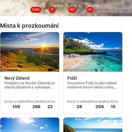
Dive lokality
Centra
Kurzy a události
Živočichové
1045
72
167
61
© iStock/Martin Valigursky
Místa k prozkoumání
Shutterstock/Martin Vlnas
iStock/mvaligursky
Nový Zéland
Fidži
Potápění na Novém Zélandu je
Souostroví Fidži je jako měkké
stejně působivé a velkolepé
korálové hlavní město světa,
jako jeho krajina, s různými
pro jeho 80 různých měkkých
potápěčskými hotspoty
druhů korálů, které lze nalézt
roztroušenými po celé zemi.
potápěči z celého světa.
Kurzy a události
Dive lokality
Centra
Kurzy a události
Dive lokality
Centra
109
266
22
28
208
15