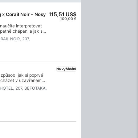
115,51 US$
 x Corail Noir – Nosy
100,00 €
naučíte interpretovat
špatně chápáni a jak s
o milovníky žraloků i pro
AIL NOIR, 207,
y, ale chtějí svůj strach
programu získáte
cialty a bezpochyby se
raloky. Začněte ještě
ua Diving je součástí
terý se nachází v
Na vyžádání
snadnili výcvik a
 způsob, jak si poprvé
poručujeme rezervovat si
acházet v uzavřeném
struktora, takže si budete
HOTEL, 207, BEFOTAKA,
utelné nádechy pod vodou
 tohoto krátkého kurzu
cuba a nepochybně se
jí na vás nekonečná
urzem to všechno začíná.