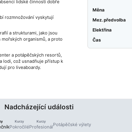
absenci lidské činnosti dobře
Měna
bí rozmnožování vyskytují
Mez. předvolba
Elektřina
ií a strukturami, jako jsou
h mořských organismů, a proto
Čas
enter a potápěčských resortů,
a lodi, což usnadňuje přístup k
ují pro liveaboardy.
Nadcházející události
zy
Kurzy
Kurzy
Potápěčské výlety
ečník
Pokročilé
Profesionál