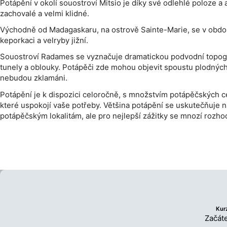
Potápění v okolí souostroví Mitsio je díky své odlehlé poloze a 
zachovalé a velmi klidné.
Východně od Madagaskaru, na ostrově Sainte-Marie, se v obdo
keporkaci a velryby jižní.
Souostroví Radames se vyznačuje dramatickou podvodní topograf
tunely a oblouky. Potápěči zde mohou objevit spoustu plodnýc
nebudou zklamáni.
Potápění je k dispozici celoročně, s množstvím potápěčských c
které uspokojí vaše potřeby. Většina potápění se uskutečňuje n
potápěčským lokalitám, ale pro nejlepší zážitky se mnozí rozhod
Kur
Začát