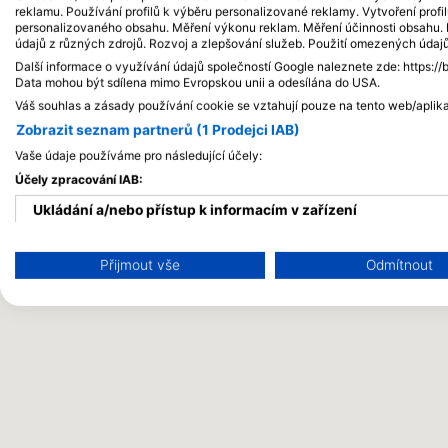
zajistili, že se ho budete moci zúčastnit, důrazně
reklamu. Používání profilů k výběru personalizované reklamy. Vytvoření profi
doporučujeme, abyste si ubytování rezervovali v hote
personalizovaného obsahu. Měření výkonu reklam. Měření účinnosti obsahu. P
Corail Noir.
údajů z různých zdrojů. Rozvoj a zlepšování služeb. Použití omezených údaj
Další informace o využívání údajů společností Google naleznete zde: https://
Data mohou být sdílena mimo Evropskou unii a odesílána do USA.
Váš souhlas a zásady používání cookie se vztahují pouze na tento web/aplika
Zobrazit seznam partnerů (1 Prodejci IAB)
Vaše údaje používáme pro následující účely:
Účely zpracování IAB:
Ukládání a/nebo přístup k informacím v zařízení
Použití omezených údajů k výběru reklam
Přijmout vše
Odmítnout
Vytváření profilů pro personalizovanou reklamu
Používání profilů k výběru personalizované reklamy
Vytváření profilů pro personalizovaný obsah
Používání profilů pro výběr personalizovaného obsahu