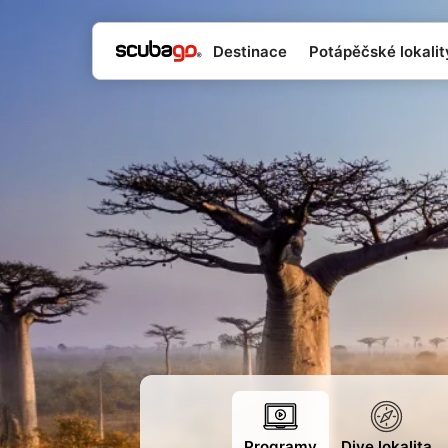
Destinace
Potápěčské lokality
>
Programy
Dive lokalita