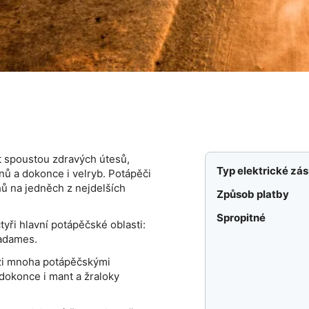
t spoustou zdravých útesů,
Typ elektrické zá
nů a dokonce i velryb. Potápěči
 na jedněch z nejdelších
Způsob platby
Spropitné
yři hlavní potápěčské oblasti:
Radames.
ezi mnoha potápěčskými
a dokonce i mant a žraloky