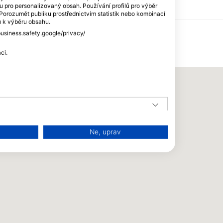
lu pro personalizovaný obsah. Používání profilů pro výběr
lu
orozumět publiku prostřednictvím statistik nebo kombinací
ů k výběru obsahu.
business.safety.google/privacy/
ci.
Ne, uprav