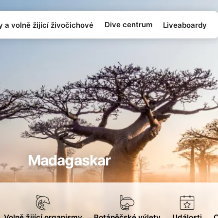
Dive centrum
 a volně žijící živočichové
Liveaboardy
Madagaskar
Volně žijící organismy
Potápěčské výlety
Události
C