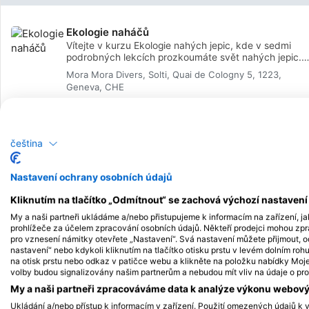
Ekologie naháčů
Vítejte v kurzu Ekologie nahých jepic, kde v sedmi
podrobných lekcích prozkoumáte svět nahých jepic.
Začněte jejich klasifikací a stanovišti, poté se
Mora Mora Divers, Solti, Quai de Cologny 5, 1223,
seznámíte s jejich pohybovým, smyslovým a dýchací
Geneva, CHE
ústrojím. Objevte jejich složité rozmnožovací strategie
vztahy s ostatními mořskými organismy, jejich potravn
14. listopadu 2026
+1 další
návyky a jejich důležitou roli v ekosystémech.
Prozkoumejte jejich obranné mechanismy a interakce
lidmi a dozvíte se více o jejich významu pro výzkum a
čeština
ochranu přírody. Tento kurz prohloubí vaše znalosti o
Identifikace korálů - Aqua Diving x Corail Noir -
těchto výjimečných tvorech a je ideální pro fanoušky
Nosy Be (Madagaskar)
mořské biologie, studenty a zvídavé. Přidejte se k ná
Nastavení ochrany osobních údajů
Korálové útesy jsou mezi potápěči velmi oblíbené, a to
a objevte tajemství nahých korýšů.
právem; proplouvání nad zdravým útesem plným živé
Kliknutím na tlačítko „Odmítnout“ se zachová výchozí nastaven
mořského života je kouzelné. Tyto vzácné ekosystém
AQUA DIVING NOSY BE, HOTEL CORAIL NOIR, 207,
jsou fascinující a speciální program SSI Coral Identific
My a naši partneři ukládáme a/nebo přistupujeme k informacím na zařízení, ja
DZAMANDZAR, MDG
je nejlepší způsob, jak se o korálových útesech něco
prohlížeče za účelem zpracování osobních údajů. Někteří prodejci mohou zp
dozvědět a vytěžit z potápění na útesech maximum. 
pro vznesení námitky otevřete „Nastavení“. Svá nastavení můžete přijmout, o
4. prosince 2026
+7 další
nastavení“ nebo kdykoli kliknutím na tlačítko otisku prstu v levém dolním roh
tomto specializovaném programu potápění s korály se
na otisk prstu nebo odkaz v patičce webu a klikněte na položku nabídky Moje 
naučíte rozpoznávat různé korály a získáte certifikát 
volby budou signalizovány našim partnerům a nebudou mít vliv na údaje o pro
Coral Identification specialty. Naše potápěčské centr
Aqua Diving je součástí autentického hotelu Corail Noi
My a naši partneři zpracováváme data k analýze výkonu webovýc
Ambaro (Nosy Be). Abychom vám usnadnili výcvik a
Ukládání a/nebo přístup k informacím v zařízení. Použití omezených údajů k v