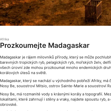
Afrika
Prozkoumejte Madagaskar
Madagaskar je rájem milovníků přírody, který se může pochlubi
barevných tropických ryb, pelagických ryb, mořských želv, delfí
všech úrovní zde mohou prozkoumat mnoho endemických druhů
korálových útesů na světě.
Madagaskar, který se nachází u východního pobřeží Afriky, má čt
Nosy Be, souostroví Mitsio, ostrov Sainte-Marie a souostroví 
Nosy Be, má rozmanité vody s krásnými korály a topografií. M
lokalitami, které zahrnují i stěny a vraky, najdete spoustu ryb, 
obrovské.