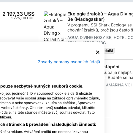
2 197,33 US$
Ekologie žraloků – Aqua Diving
1 775,00 CHF
Be (Madagaskar)
V programu SSI Shark Ecology se 
chování žraloků, proč jsou často 
m
nimi potápět. Je to ideální kurz pr
AQUA DIVING NOSY BE, HOTEL COR
,
potápěče, kteří mají z žraloků obav
DZAMANDZAR, MDG
í
překonat. Po absolvování tohoto 
certifikaci SSI Shark Ecology Spe
9. srpna 2026
+21 další
 s
stanete nadšeným potápěčem se ž
dnes!Naše potápěčské centrum Aq
Zásady ochrany osobních údajů
autentického hotelu Corail Noir, k
115,51 US$
Vyzkoušejte si potápění
Ambaro (Nosy Be). Abychom vám u
100,00 €
Program SSI Try Scuba je nejlepší
m
zajistili si účast, důrazně vám do
vyzkoušet potápění. Budete se n
ubytování v hotelu Corail Noir.
bazénu a pod dobrým dohledem in
ho
BLUE WAVE DIVING, AMARINA VOI 
í pouze nezbytně nutných souborů cookie.
moci vychutnat první nezapomen
y
MDG
a zažít kouzlo potápění. Na konci
ation
ko jsou jedinečná ID v souborech cookie a další úložiště
získáte průkaz uznání SSI Try S
racovávat vaše osobní údaje na základě oprávněného zájmu,
budete chtít potápět znovu. Čeka
V
dmítnout nebo spravovat kliknutím na tlačítko „Spravovat
podvodní dobrodružství a tímto k
u webové stránky. Chcete-li svůj souhlas odvolat, klikněte
údaje, na této stránce můžete svůj souhlas odvolat. Tyto
Začněte ještě dnes!
SSI
hlížení.
um
r v
h stránek a k provádění následujících činností:
Hledat kurz & akci
ýběru reklam. Vytváření profilů pro personalizovanou