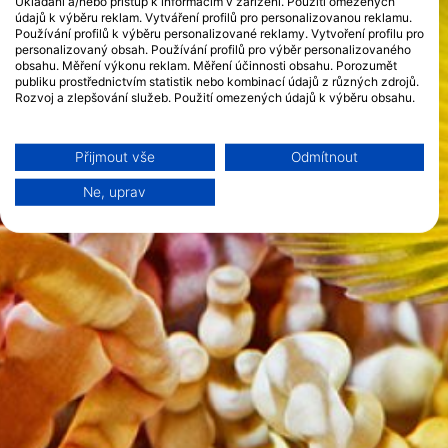
Ukládání a/nebo přístup k informacím v zařízení. Použití omezených
údajů k výběru reklam. Vytváření profilů pro personalizovanou reklamu.
Používání profilů k výběru personalizované reklamy. Vytvoření profilu pro
personalizovaný obsah. Používání profilů pro výběr personalizovaného
obsahu. Měření výkonu reklam. Měření účinnosti obsahu. Porozumět
publiku prostřednictvím statistik nebo kombinací údajů z různých zdrojů.
Rozvoj a zlepšování služeb. Použití omezených údajů k výběru obsahu.
Další informace o využívání údajů společností Google naleznete zde:
https://business.safety.google/privacy/
Data mohou být sdílena mimo Evropskou unii a odesílána do USA.
Přijmout vše
Odmítnout
Váš souhlas a zásady používání cookie se vztahují pouze na tento
web/aplikaci.
Ne, uprav
Zobrazit seznam partnerů (1 Prodejci IAB)
Vaše údaje používáme pro následující účely:
Účely zpracování IAB:
Ukládání a/nebo přístup k informacím v
zařízení
Použití omezených údajů k výběru reklam
Vytváření profilů pro personalizovanou
reklamu