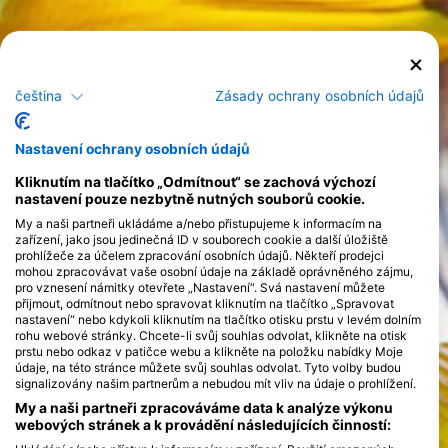
čeština
Zásady ochrany osobních údajů
Nastavení ochrany osobních údajů
Kliknutím na tlačítko „Odmítnout“ se zachová výchozí
nastavení pouze nezbytně nutných souborů cookie.
My a naši partneři ukládáme a/nebo přistupujeme k informacím na
zařízení, jako jsou jedinečná ID v souborech cookie a další úložiště
prohlížeče za účelem zpracování osobních údajů. Někteří prodejci
mohou zpracovávat vaše osobní údaje na základě oprávněného zájmu,
pro vznesení námitky otevřete „Nastavení“. Svá nastavení můžete
přijmout, odmítnout nebo spravovat kliknutím na tlačítko „Spravovat
nastavení“ nebo kdykoli kliknutím na tlačítko otisku prstu v levém dolním
rohu webové stránky. Chcete-li svůj souhlas odvolat, klikněte na otisk
prstu nebo odkaz v patičce webu a klikněte na položku nabídky Moje
údaje, na této stránce můžete svůj souhlas odvolat. Tyto volby budou
signalizovány našim partnerům a nebudou mít vliv na údaje o prohlížení.
My a naši partneři zpracováváme data k analýze výkonu
webových stránek a k provádění následujících činností: