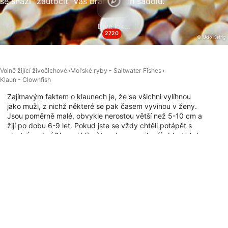
se snaží "zaútočit" vás bránit jejich sadolu.
Identifikace zařízení na základě aktivně
vyžádaných informací
Dive lokality
2720
© Udo Kefrig
Účely zpracování, které nesouvisejí s IAB:
Nezbytné
Volně žijící živočichové
Mořské ryby - Saltwater Fishes
Výkon
Klaun - Clownfish
Zajímavým faktem o klaunech je, že se všichni vylíhnou
Funkční
jako muži, z nichž některé se pak časem vyvinou v ženy.
Jsou poměrně malé, obvykle nerostou větší než 5-10 cm a
Reklamní
žijí po dobu 6-9 let. Pokud jste se vždy chtěli potápět s
vlastní osobní 'Nemo,' klikněte zde pro nejlepší oblasti, kde
se nacházejí klauni a mějte oči na stopkách pro své
jedinečné jasně oranžové těla a svislé bílé pruhy.
Potápěčské lokality s tímto živočichem