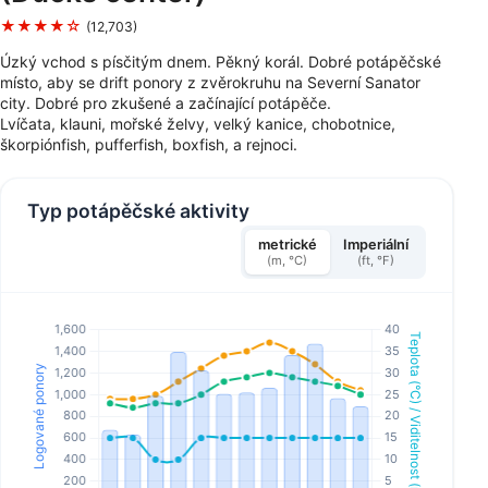
★★★★☆
(12,703)
Úzký vchod s písčitým dnem. Pěkný korál. Dobré potápěčské
místo, aby se drift ponory z zvěrokruhu na Severní Sanator
city. Dobré pro zkušené a začínající potápěče.
Lvíčata, klauni, mořské želvy, velký kanice, chobotnice,
škorpiónfish, pufferfish, boxfish, a rejnoci.
Typ potápěčské aktivity
metrické
Imperiální
(m, °C)
(ft, °F)