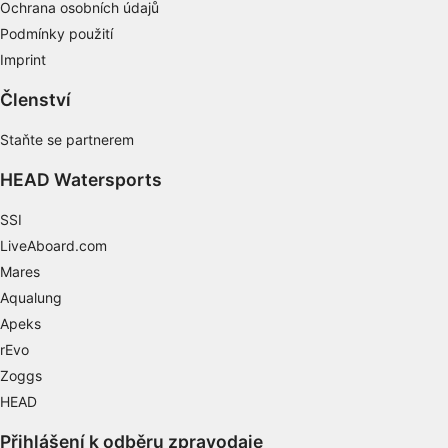
Ochrana osobních údajů
Reklamní
Podmínky použití
Imprint
Členství
Staňte se partnerem
HEAD Watersports
SSI
LiveAboard.com
Mares
Aqualung
Apeks
rEvo
Zoggs
HEAD
Přihlášení k odběru zpravodaje