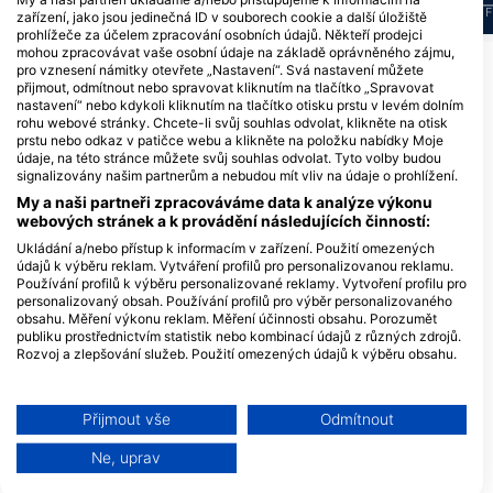
J
F
M
A
M
J
J
A
S
O
N
D
J
F
M
A
M
J
J
A
S
O
N
D
J
F
zařízení, jako jsou jedinečná ID v souborech cookie a další úložiště
prohlížeče za účelem zpracování osobních údajů. Někteří prodejci
mohou zpracovávat vaše osobní údaje na základě oprávněného zájmu,
Zobrazit další zvířata
pro vznesení námitky otevřete „Nastavení“. Svá nastavení můžete
přijmout, odmítnout nebo spravovat kliknutím na tlačítko „Spravovat
nastavení“ nebo kdykoli kliknutím na tlačítko otisku prstu v levém dolním
rohu webové stránky. Chcete-li svůj souhlas odvolat, klikněte na otisk
Potápěčská centra obsluhující tuto
prstu nebo odkaz v patičce webu a klikněte na položku nabídky Moje
potápěčskou lokalitu
údaje, na této stránce můžete svůj souhlas odvolat. Tyto volby budou
signalizovány našim partnerům a nebudou mít vliv na údaje o prohlížení.
My a naši partneři zpracováváme data k analýze výkonu
webových stránek a k provádění následujících činností:
Extra Divers Fayrouz
Three Corners Fayrouz Plaza
Ukládání a/nebo přístup k informacím v zařízení. Použití omezených
Resort, 00000 3 km South of Port
údajů k výběru reklam. Vytváření profilů pro personalizovanou reklamu.
Ghalib, Egypt
Používání profilů k výběru personalizované reklamy. Vytvoření profilu pro
personalizovaný obsah. Používání profilů pro výběr personalizovaného
obsahu. Měření výkonu reklam. Měření účinnosti obsahu. Porozumět
publiku prostřednictvím statistik nebo kombinací údajů z různých zdrojů.
Werner Lau
Rozvoj a zlepšování služeb. Použití omezených údajů k výběru obsahu.
The Oasis Dive Resort, El Quseir
Další informace o využívání údajů společností Google naleznete zde:
Road, KM 20, 1920210 Marsa Alam,
https://business.safety.google/privacy/
Red Sea, Egypt
Data mohou být sdílena mimo Evropskou unii a odesílána do USA.
Přijmout vše
Odmítnout
Váš souhlas a zásady používání cookie se vztahují pouze na tento
Ducks Diving Superior, Baseleader Ahmed Yonis
web/aplikaci.
Ne, uprav
15th Km North Marsa Alam,
South Marsa Alam 
Zobrazit seznam partnerů (1 Prodejci IAB)
84721 Marsa Alam, Egypt
0000 Marsa Alam, E