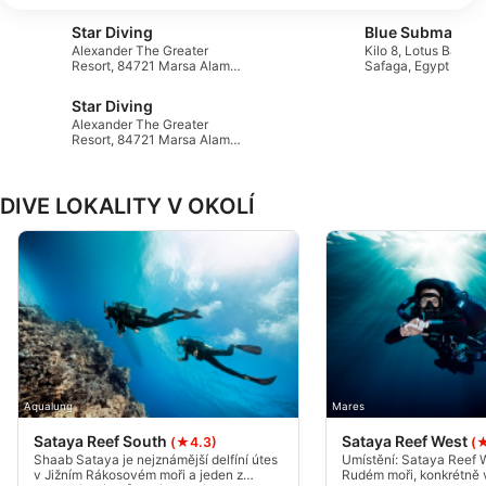
Vaše údaje používáme pro následující účely:
Star Diving
Účely zpracování IAB:
Alexander The Greater
Kilo 8, Lotus Bay, 1
Resort, 84721 Marsa Alam,
Safaga, Egypt
Ukládání a/nebo přístup k informacím v
Egypt
zařízení
Star Diving
Alexander The Greater
Resort, 84721 Marsa Alam,
Použití omezených údajů k výběru reklam
Egypt
Vytváření profilů pro personalizovanou
DIVE LOKALITY V OKOLÍ
reklamu
Používání profilů k výběru personalizované
reklamy
Vytváření profilů pro personalizovaný obsah
Používání profilů pro výběr
personalizovaného obsahu
Aqualung
Mares
Měření výkonu reklam
Sataya Reef South
Sataya Reef West
(★4.3)
(
Shaab Sataya je nejznámější delfíní útes
Umístění: Sataya Reef 
Měření výkonu obsahu
v Jižním Rákosovém moři a jeden z
Rudém moři, konkrétně v