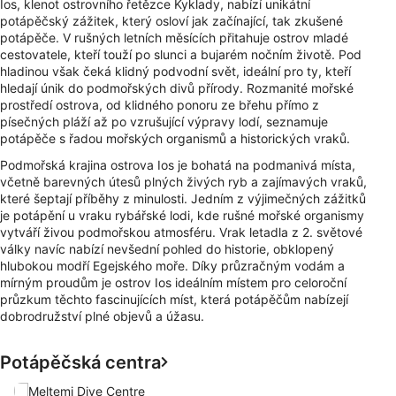
Ios, klenot ostrovního řetězce Kyklady, nabízí unikátní
potápěčský zážitek, který osloví jak začínající, tak zkušené
potápěče. V rušných letních měsících přitahuje ostrov mladé
cestovatele, kteří touží po slunci a bujarém nočním životě. Pod
hladinou však čeká klidný podvodní svět, ideální pro ty, kteří
hledají únik do podmořských divů přírody. Rozmanité mořské
prostředí ostrova, od klidného ponoru ze břehu přímo z
písečných pláží až po vzrušující výpravy lodí, seznamuje
potápěče s řadou mořských organismů a historických vraků.
Podmořská krajina ostrova Ios je bohatá na podmanivá místa,
včetně barevných útesů plných živých ryb a zajímavých vraků,
které šeptají příběhy z minulosti. Jedním z výjimečných zážitků
je potápění u vraku rybářské lodi, kde rušné mořské organismy
vytváří živou podmořskou atmosféru. Vrak letadla z 2. světové
války navíc nabízí nevšední pohled do historie, obklopený
hlubokou modří Egejského moře. Díky průzračným vodám a
mírným proudům je ostrov Ios ideálním místem pro celoroční
průzkum těchto fascinujících míst, která potápěčům nabízejí
dobrodružství plné objevů a úžasu.
Potápěčská centra