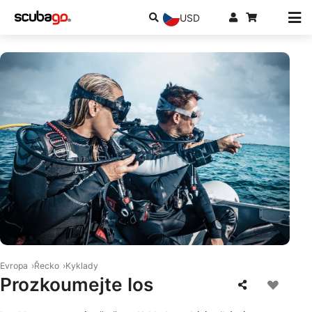
USD
© Scubapro
Evropa
Řecko
Kyklady
Prozkoumejte Ios