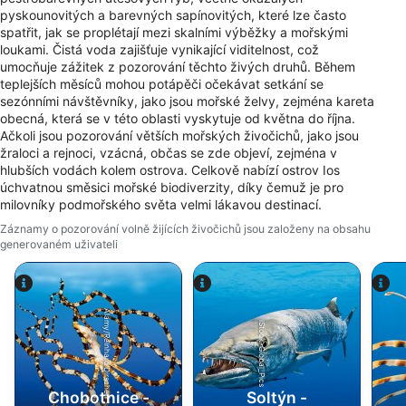
Použití omezených údajů k výběru reklam
pyskounovitých a barevných sapínovitých, které lze často
spatřit, jak se proplétají mezi skalními výběžky a mořskými
Vytváření profilů pro personalizovanou
loukami. Čistá voda zajišťuje vynikající viditelnost, což
reklamu
umocňuje zážitek z pozorování těchto živých druhů. Během
teplejších měsíců mohou potápěči očekávat setkání se
Používání profilů k výběru personalizované
sezónními návštěvníky, jako jsou mořské želvy, zejména kareta
reklamy
obecná, která se v této oblasti vyskytuje od května do října.
Ačkoli jsou pozorování větších mořských živočichů, jako jsou
Vytváření profilů pro personalizovaný obsah
žraloci a rejnoci, vzácná, občas se zde objeví, zejména v
hlubších vodách kolem ostrova. Celkově nabízí ostrov Ios
Používání profilů pro výběr
úchvatnou směsici mořské biodiverzity, díky čemuž je pro
personalizovaného obsahu
milovníky podmořského světa velmi lákavou destinací.
Záznamy o pozorování volně žijících živočichů jsou založeny na obsahu
Měření výkonu reklam
generovaném uživateli
Měření výkonu obsahu
Porozumění publiku prostřednictvím
Alamy/Reinhard Dirscherl
statistik nebo kombinací údajů z různých
iStock-Global_Pics
zdrojů
Rozvoj a zlepšování služeb
Chobotnice -
Soltýn -