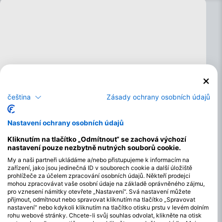
čeština
Zásady ochrany osobních údajů
Nastavení ochrany osobních údajů
Kliknutím na tlačítko „Odmítnout“ se zachová výchozí
nastavení pouze nezbytně nutných souborů cookie.
My a naši partneři ukládáme a/nebo přistupujeme k informacím na
zařízení, jako jsou jedinečná ID v souborech cookie a další úložiště
prohlížeče za účelem zpracování osobních údajů. Někteří prodejci
mohou zpracovávat vaše osobní údaje na základě oprávněného zájmu,
pro vznesení námitky otevřete „Nastavení“. Svá nastavení můžete
přijmout, odmítnout nebo spravovat kliknutím na tlačítko „Spravovat
nastavení“ nebo kdykoli kliknutím na tlačítko otisku prstu v levém dolním
Nejlepší měsíce pro potápění na ostrově
rohu webové stránky. Chcete-li svůj souhlas odvolat, klikněte na otisk