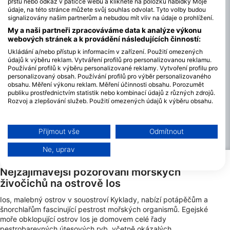
Ios
prstu nebo odkaz v patičce webu a klikněte na položku nabídky Moje
údaje, na této stránce můžete svůj souhlas odvolat. Tyto volby budou
signalizovány našim partnerům a nebudou mít vliv na údaje o prohlížení.
Ios, klenot Kyklad, nabízí potápěčům celoroční podmínky s
určitými sezónními výkyvy. Od června do září se teplota vody
My a naši partneři zpracováváme data k analýze výkonu
pohybuje od 22 °C do 25 °C/72°F do 77°F, což poskytuje teplé
webových stránek a k provádění následujících činností:
a příjemné podmínky pro potápění. V těchto měsících je
Ukládání a/nebo přístup k informacím v zařízení. Použití omezených
obvykle vynikající viditelnost, která často přesahuje 30
údajů k výběru reklam. Vytváření profilů pro personalizovanou reklamu.
metrů/98 stop, což potápěčům umožňuje plně si vychutnat
Používání profilů k výběru personalizované reklamy. Vytvoření profilu pro
personalizovaný obsah. Používání profilů pro výběr personalizovaného
bohaté mořské organismy a podmořskou krajinu. Od října do
obsahu. Měření výkonu reklam. Měření účinnosti obsahu. Porozumět
května klesá teplota vody na 16°C až 20°C/61°F až 68°F, což
publiku prostřednictvím statistik nebo kombinací údajů z různých zdrojů.
může vyžadovat silnější neopreny. Potápění je sice možné po
Rozvoj a zlepšování služeb. Použití omezených údajů k výběru obsahu.
celý rok, ale větry Meltemi v červenci a srpnu mohou někdy
Další informace o využívání údajů společností Google naleznete zde:
ovlivnit plány ponoru a způsobit neklidnější moře. Nejpříznivější
https://business.safety.google/privacy/
podmínky pro potápění jsou od konce jara do začátku
Data mohou být sdílena mimo Evropskou unii a odesílána do USA.
Přijmout vše
Odmítnout
podzimu, kdy je moře klidnější. Podle toho si naplánujte, abyste
Váš souhlas a zásady používání cookie se vztahují pouze na tento
si potápění na tomto krásném ostrově maximálně užili.
web/aplikaci.
Ne, uprav
Zobrazit seznam partnerů (1 Prodejci IAB)
Nejzajímavější pozorování mořských
Vaše údaje používáme pro následující účely:
živočichů na ostrově Ios
Účely zpracování IAB:
Ios, malebný ostrov v souostroví Kyklady, nabízí potápěčům a
Ukládání a/nebo přístup k informacím v
šnorchlařům fascinující pestrost mořských organismů. Egejské
zařízení
moře obklopující ostrov Ios je domovem celé řady
pestrobarevných útesových ryb, včetně okázalých