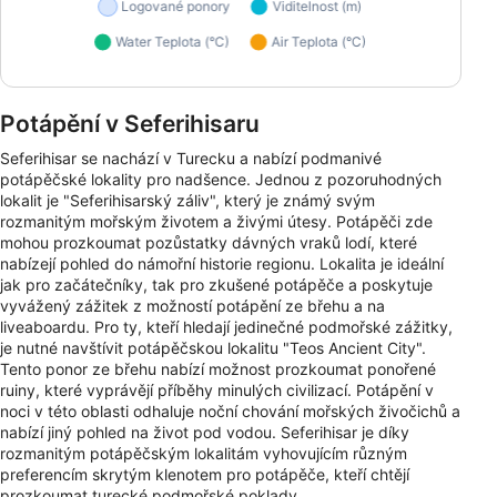
Potápění v Seferihisaru
Seferihisar se nachází v Turecku a nabízí podmanivé
potápěčské lokality pro nadšence. Jednou z pozoruhodných
lokalit je "Seferihisarský záliv", který je známý svým
rozmanitým mořským životem a živými útesy. Potápěči zde
mohou prozkoumat pozůstatky dávných vraků lodí, které
nabízejí pohled do námořní historie regionu. Lokalita je ideální
jak pro začátečníky, tak pro zkušené potápěče a poskytuje
vyvážený zážitek z možností potápění ze břehu a na
liveaboardu. Pro ty, kteří hledají jedinečné podmořské zážitky,
je nutné navštívit potápěčskou lokalitu "Teos Ancient City".
Tento ponor ze břehu nabízí možnost prozkoumat ponořené
ruiny, které vyprávějí příběhy minulých civilizací. Potápění v
noci v této oblasti odhaluje noční chování mořských živočichů a
nabízí jiný pohled na život pod vodou. Seferihisar je díky
rozmanitým potápěčským lokalitám vyhovujícím různým
preferencím skrytým klenotem pro potápěče, kteří chtějí
prozkoumat turecké podmořské poklady.