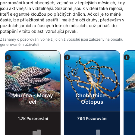
pozorování karet obecných, zejména v teplejších měsících, kdy
jsou aktivnější a viditelnější. Sezónně jsou k vidění také rejnoci,
Funkční
kteří elegantně kloužou po písčitých dněch. Ačkoli je to méně
časté, lze příležitostně spatřit i malé žraločí druhy, především v
Reklamní
pozdních jarních a časných letních měsících, což přináší do
potápění v této oblasti vzrušující prvek.
Záznamy o pozorování volně žijících živočichů jsou založeny na obsahu
generovaném uživateli
Alamy/Reinhard Dirscherl
Alamy-WaterFrame
Muréna - Moray
Chobotnice -
eel
Octopus
1.7k
794
Pozorování
Pozorování