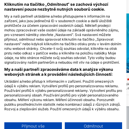
Kliknutím na tlačítko „Odmítnout“ se zachová výchozí
Dive lokalita
nastavení pouze nezbytně nutných souborů cookie.
My a naši partneři ukládáme a/nebo přistupujeme k informacím na
zařízení, jako jsou jedinečná ID v souborech cookie a další úložiště
prohlížeče za účelem zpracování osobních údajů. Někteří prodejci
mohou zpracovávat vaše osobní údaje na základě oprávněného zájmu,
pro vznesení námitky otevřete „Nastavení“. Svá nastavení můžete
přijmout, odmítnout nebo spravovat kliknutím na tlačítko „Spravovat
nastavení“ nebo kdykoli kliknutím na tlačítko otisku prstu v levém dolním
rohu webové stránky. Chcete-li svůj souhlas odvolat, klikněte na otisk
prstu nebo odkaz v patičce webu a klikněte na položku nabídky Moje
údaje, na této stránce můžete svůj souhlas odvolat. Tyto volby budou
signalizovány našim partnerům a nebudou mít vliv na údaje o prohlížení.
My a naši partneři zpracováváme data k analýze výkonu
BLUEGATE DIVERS KARABURUN, 35100 IZMIR
EGESUB FREEDIVING, 35930 IZM
webových stránek a k provádění následujících činností:
Alaybey Batigi
Egesub Freediving
(★4.7)
(
Ukládání a/nebo přístup k informacím v zařízení. Použití omezených
Trajekt Alaybey je potápěčské místo,
Křišťálově čistá voda pos
údajů k výběru reklam. Vytváření profilů pro personalizovanou reklamu.
které se stalo umělým útesem a
viditelnost až 35 metrů. Le
Používání profilů k výběru personalizované reklamy. Vytvoření profilu pro
hnízdištěm mnoha živočichů. V hejnech
vody je 24 stupňů C a zimn
personalizovaný obsah. Používání profilů pro výběr personalizovaného
leérů se usídlily královské ryby a hejna
stupňů C. Všichni freedive
obsahu. Měření výkonu reklam. Měření účinnosti obsahu. Porozumět
břehulí. Dobře si prohlédněte lana,
perfektní podmínky pro fr
můžete vidět vajíčka chobotnic.
trénink. Žádný hloubkový l
publiku prostřednictvím statistik nebo kombinací údajů z různých zdrojů.
Alacati je kemp 5 minut lod
Rozvoj a zlepšování služeb. Použití omezených údajů k výběru obsahu.
Další informace o využívání údajů společností Google naleznete zde:
https://business.safety.google/privacy/
Data mohou být sdílena mimo Evropskou unii a odesílána do USA.
Přijmout vše
Odmítnout