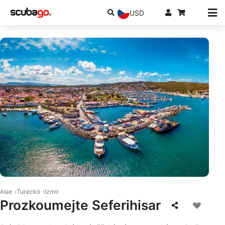
USD
© iStock/tunart
Asie
Turecko
Izmir
Prozkoumejte Seferihisar