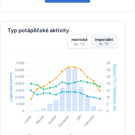
Typ potápěčské aktivity
metrické
Imperiální
(m, °C)
(ft, °F)