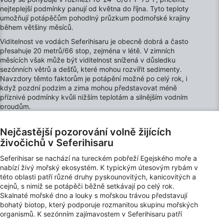
nejteplejší podmínky panují od května do října. Tyto teploty
Měření výkonu obsahu
umožňují potápěčům pohodlný průzkum podmořské krajiny
během většiny měsíců.
Porozumění publiku prostřednictvím
Viditelnost ve vodách Seferihisaru je obecně dobrá a často
statistik nebo kombinací údajů z různých
přesahuje 20 metrů/66 stop, zejména v létě. V zimních
zdrojů
měsících však může být viditelnost snížená v důsledku
sezónních větrů a dešťů, které mohou rozvířit sedimenty.
Rozvoj a zlepšování služeb
Navzdory těmto faktorům je potápění možné po celý rok, i
když pozdní podzim a zima mohou představovat méně
Použití omezených údajů k výběru obsahu
příznivé podmínky kvůli nižším teplotám a silnějším vodním
proudům.
Speciální funkce IAB:
Používání přesných údajů o zeměpisné
Nejčastější pozorování volně žijících
poloze
živočichů v Seferihisaru
Identifikace zařízení na základě aktivně
Seferihisar se nachází na tureckém pobřeží Egejského moře a
vyžádaných informací
nabízí živý mořský ekosystém. K typickým útesovým rybám v
této oblasti patří různé druhy pyskounovitých, kanicovitých a
Účely zpracování, které nesouvisejí s IAB:
cejnů, s nimiž se potápěči běžně setkávají po celý rok.
Nezbytné
Skalnaté mořské dno a louky s mořskou trávou představují
bohatý biotop, který podporuje rozmanitou skupinu mořských
Výkon
organismů. K sezónním zajímavostem v Seferihisaru patří