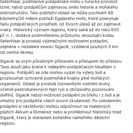
Seferihisar, podmanivé potápěčské místo v turecké provincii
Izmir, nabízí potápěčům zajímavou směs historie a mořského
dobrodružství. Tato pobřežní oblast se může pochlubit 49
kilometry/30 mílemi pobřeží Egejského moře, které poskytuje
řadu potápěčských prostředí, od živých útesů až po zajímavé
vraky. Historický význam regionu, který sahá až do roku 600
př. n. l., dodává podmořskému průzkumu okouzlující kulisu.
Seferihisar je proslulý výjimečnými možnostmi potápění,
zejména v nedaleké vesnici Sigacik, vzdálené pouhých 5 km
od centra okresu.
Sigacik se svým půvabným přístavem a přístupem do přístavu
Teos slouží jako brána k nejlepším potápěčským lokalitám v
regionu. Potápěči se zde mohou vydat na výlety lodí a
prozkoumat úchvatné podmořské krajiny plné mořských
organismů. Oblast je proslulá rozmanitými vodními druhy,
včetně pestrobarevných hejn ryb a občasného pozorování
delfínů. Sigacik nabízí možnosti potápění ze břehu i z lodi a je
vhodný pro potápěče všech úrovní zkušeností. Po celodenním
potápění si návštěvníci mohou odpočinout na malebných
plážích Akkum a Ekmeksiz nebo si prohlédnout historický hrad
Sigacik, který je dokladem bohatého námořního dědictví
regionu.