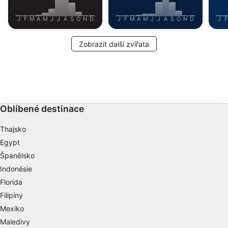
J
F
M
A
M
J
J
A
S
O
N
D
J
F
M
A
M
J
J
A
S
O
N
D
J
F
Zobrazit další zvířata
Oblíbené destinace
Thajsko
Egypt
Španělsko
Indonésie
Florida
Filipíny
Mexiko
Maledivy