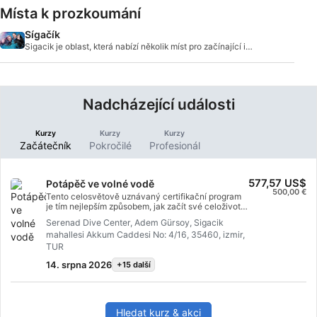
Místa k prozkoumání
Sígačík
Sigacik je oblast, která nabízí několik míst pro začínající i
zkušenější potápěče.
Nadcházející události
Kurzy
Kurzy
Kurzy
Začátečník
Pokročilé
Profesionál
577,57 US$
Potápěč ve volné vodě
500,00 €
Tento celosvětově uznávaný certifikační program
je tím nejlepším způsobem, jak začít své celoživotní
dobrodružství jako certifikovaný potápěč.
Serenad Dive Center, Adem Gürsoy, Sigacik
Individuální výcvik je kombinován s praxí ve vodě,
mahallesi Akkum Caddesi No: 4/16, 35460, izmir,
která vám zajistí dovednosti a zkušenosti potřebné
k tomu, abyste se pod vodou cítili skutečně
TUR
pohodlně. Po absolvování těchto kroků získáte
14. srpna 2026
+15 další
certifikát SSI Open Water Diver.
Hledat kurz & akci