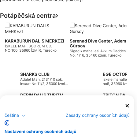
Potápěčská centra
T
S
T
KARABURUN DALIS MERKEZI
Serenad Dive Center, Adem
T
Gürsoy
İSKELE MAH. BODRUM CD.
NO:100, 35960 İZMİR, Turecko
Sigacik mahallesi Akkum Caddesi
No: 4/16, 35460 izmir, Turecko
SHARKS CLUB
Adalet Mah. 2131/10 sok.
iskele mahallesi fen
Insaat No:11/2, 35000 Izmir,
no5, 35960 izmir, T
Turecko
DERIN DALIS TURIZM TICARET LTD. STI., DERIN DALIS TUR. TIC. LTD. STI.
CANDARLI BALIKCI
Akarca Mah. Adake
BARINAGI DIKILI - IZMIR,
Sitesi Plaji, 35460 Iz
IZMIR, Turecko
Turecko
čeština
Zásady ochrany osobních údajů
EGESUB FREEDIVING, Kemal Yayöz
EVDE DALIS ME
Alacati Mahallesi 11093
Hidirlik Mah.Tuzla C
Sokak No:27 Alacati, 35930
75/1, izmir, Turecko
IZMIR, Turecko
Nastavení ochrany osobních údajů