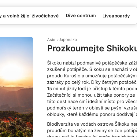
Dive centrum
 a volně žijící živočichové
Liveaboardy
Asie
Japonsko
Prozkoumejte Shikok
Šikoku nabízí podmanivé potápěčské zážitk
zkušené potápěče. Šikoku se nachází v o
proudu Kurošio a umožňuje potápěčský
zázraky po celý rok. Díky četným potáp
15 minut jízdy lodí je přístup k těmto 
Začátečníci si mohou užít také ponory ze 
této destinace činí ideální místo pro vš
podmořský terén v oblasti se pyšní vzruš
oblouky, které každému ponoru dodávají 
Biodiverzita ve vodách ostrova Šikoku nen
proudům bohatým na živiny se zde potápě
druhy, což je fascinující směs tropickýc