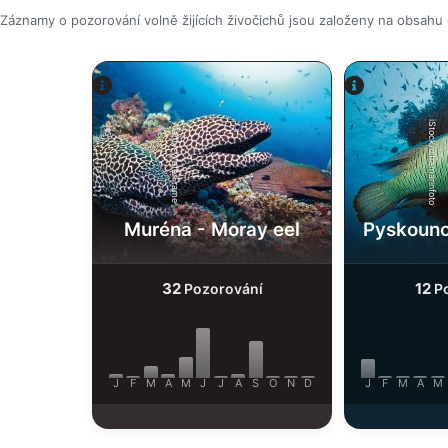
Záznamy o pozorování volně žijících živočichů jsou založeny na obsahu
iStock/ultramarinfoto
Alamy-WaterFrame
Muréna - Moray eel
Pyskouno
32
12
Pozorování
Po
J
F
M
A
M
J
J
A
S
O
N
D
J
F
M
A
M