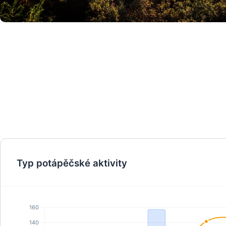
© iStock/makafushigi
Typ potápěčské aktivity