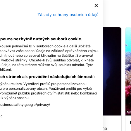
Zásady ochrany osobních údajů
í pouze nezbytně nutných souborů cookie.
ko jsou jedinečná ID v souborech cookie a další úložiště
racovávat vaše osobní údaje na základě oprávněného zájmu,
dmítnout nebo spravovat kliknutím na tlačítko „Spravovat
u webové stránky. Chcete-li svůj souhlas odvolat, klikněte
údaje, na této stránce můžete svůj souhlas odvolat. Tyto
hlížení.
h stránek a k provádění následujících činností:
ýběru reklam. Vytváření profilů pro personalizovanou
lu pro personalizovaný obsah. Používání profilů pro výběr
orozumět publiku prostřednictvím statistik nebo kombinací
ů k výběru obsahu.
business.safety.google/privacy/
Nishiumi-Kankousen, 7984205 Minamiuwa-gun
Ni
ci.
Kode no dokutsu
(★0.0)
Ačkoli se tato potápěčská lokalita může zdát na