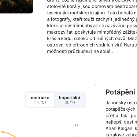
stolovité korály jsou domovem pestrobare
fascinující mořskou krajinu. Tato bohatá 
a fotografy, kteří touží zachytit jedinečný
které je místními obyvateli nazýváno po
makrozvířat, poskytuje mimořádný zážitek
krás a klidu, daleko od rušných davů. Mezi
ostrova, od přírodních vodních vírů Naru
možnosti průzkumu i na souši.
Potápění
metrické
Imperiální
Japonský ostro
(m, °C)
(ft, °F)
potápěčských l
břehu, tak i p
nejlepší desti
Anan Kaigan, 
korálové zahra