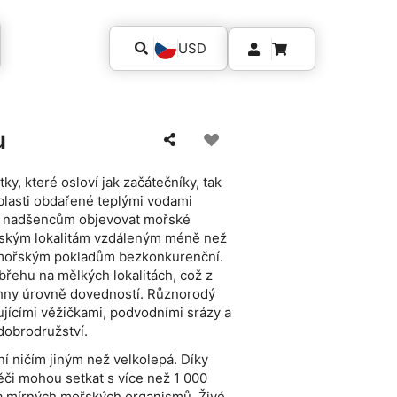
USD
u
y, které osloví jak začátečníky, tak
blasti obdařené teplými vodami
m nadšencům objevovat mořské
ěčským lokalitám vzdáleným méně než
podmořským pokladům bezkonkurenční.
břehu na mělkých lokalitách, což z
echny úrovně dovedností. Různorodý
ujícími věžičkami, podvodními srázy a
dobrodružství.
í ničím jiným než velkolepá. Díky
či mohou setkat s více než 1 000
h a mírných mořských organismů. Živé