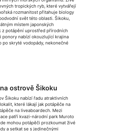
vných tropických ryb, které vytvářejí
mořská rozmanitost přitahuje biology
 podvodní svět této oblasti. Šikoku,
svátným místem japonských
 z potápění uprostřed přírodních
 ponory nabízí okouzlující krajina
to po skryté vodopády, nekonečné
 na ostrově Šikoku
v Šikoku nabízí řadu atraktivních
okalit, které lákají jak potápěče na
otápěče na liveaboardech. Mezi
nace patří kvazi-národní park Muroto
kde mohou potápěči prozkoumat živé
dy a setkat se s jedinečnými