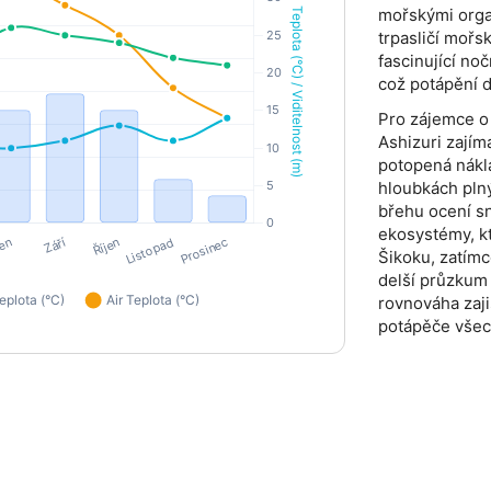
mořskými organ
trpasličí mořs
fascinující no
což potápění 
Pro zájemce o
Ashizuri zajíma
potopená nákla
hloubkách pln
břehu ocení s
ekosystémy, k
Šikoku, zatímc
delší průzkum
rovnováha zaji
potápěče všec