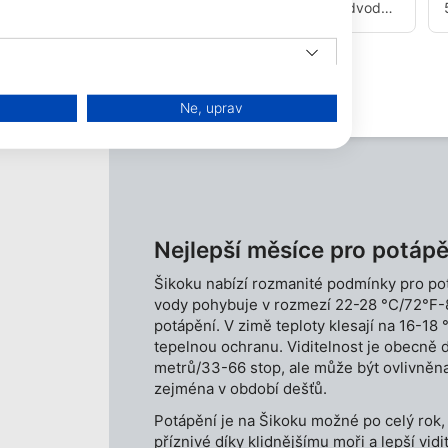
povrchu typická, pod hladinou se nachází podvodní
jeskyně, která se táhne 25 metrů na délku a 10
metrů na šířku. Tyto jeskyně nejsou nijak zvlášť
hluboké, což potápěčům umožňuje pomalý pohyb a
pátrání po velkých rejnocích a žralocích, kteří v nich
občas odpočívají. Východ z jeskyně vydává modrou
Ne, uprav
záři a horní část jeskyně se hemží hejny lampionů a
dalších mořských živočichů, kteří při osvětlení
vytvářejí ohromující vizuální podívanou. Pro
potápěče má tato lokalita zvláštní kouzlo, protože
nabízí možnost prozkoumat jeskyně a kochat se
úchvatnou podmořskou scenérií.
Nejlepší měsíce pro potápě
Šikoku nabízí rozmanité podmínky pro potá
vody pohybuje v rozmezí 22-28 °C/72°F-8
potápění. V zimě teploty klesají na 16-1
tepelnou ochranu. Viditelnost je obecně 
metrů/33-66 stop, ale může být ovlivněna
í údajů z různých zdrojů
zejména v období dešťů.
Potápění je na Šikoku možné po celý rok, 
příznivé díky klidnějšímu moři a lepší vid