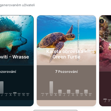
 generovaném uživateli
Shutterstock-Shane Myers Photography
Kareta obrovská -
vití - Wrasse
Green Turtle
7
zorování
Pozorování
J
J
A
S
O
N
D
J
F
M
A
M
J
J
A
S
O
N
D
J
F