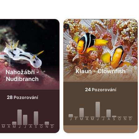
SSI-Peter-Schinck
Udo Kefrig
Klaun - Clownfish
Nahožábří -
Nudibranch
24
Pozorování
28
Pozorování
J
F
M
A
M
J
J
A
S
O
N
D
M
A
M
J
J
A
S
O
N
D