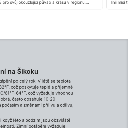
5 pro svůj okouzlující půvab a krásu v regionu.
linii mís
Budete zde obdivovat nádherné kolonie korálů a
v rozmez
živá hejna ryb. Po bezpečnostní zastávce se můžete
1 km v př
vydat i do podmanivých podmořských jeskyní. I
monolitu 
když proud může být občas rychlejší, často
Tvrdé a m
doporučuji potápění během odlivu. Při vstupu do
krajiny 
vody z lodi vás čeká klidná pětimetrová hloubka,
otvorech 
což je fantastické místo vhodné pro začátečníky a
přes 2 m
poskytuje pocit bezpečí.
prosvítá 
ní na Šikoku
pění po celý rok. V létě se teplota
2°F, což poskytuje teplé a příjemné
8 °C/61°F-64°F, což vyžaduje vhodnou
dobrá, často dosahuje 10-20
 počasím a změnami přílivu a odlivu,
i když léto a podzim jsou obzvláště
itelnosti. Zimní potápění vyžaduje