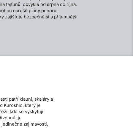
na tajfunů, obvykle od srpna do října,
 mohou narušit plány ponoru.
y zajišťuje bezpečnější a příjemnější
i patří klauni, skaláry a
d Kuroshio, který je
eží, kde se vyskytují
divounů, je
 jedinečné zajímavosti,