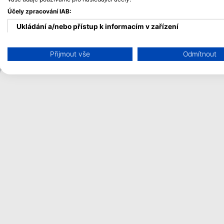
Účely zpracování IAB:
Ukládání a/nebo přístup k informacím v zařízení
Použití omezených údajů k výběru reklam
Přijmout vše
Odmítnout
Vytváření profilů pro personalizovanou reklamu
Používání profilů k výběru personalizované reklamy
Vytváření profilů pro personalizovaný obsah
Používání profilů pro výběr personalizovaného obsahu
Měření výkonu reklam
Měření výkonu obsahu
Porozumění publiku prostřednictvím statistik nebo kombinac
Rozvoj a zlepšování služeb