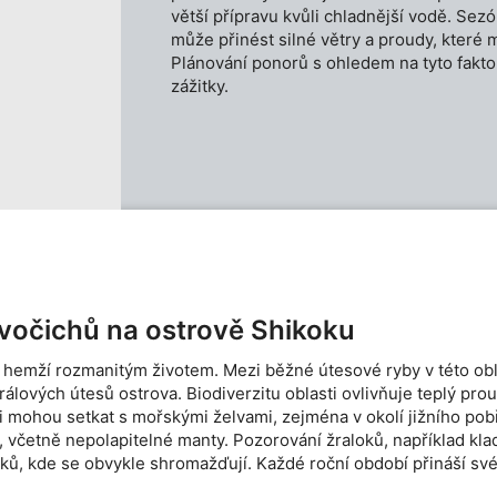
větší přípravu kvůli chladnější vodě. Sezó
může přinést silné větry a proudy, které
Plánování ponorů s ohledem na tyto faktor
zážitky.
í
živočichů na ostrově Shikoku
hemží rozmanitým životem. Mezi běžné útesové ryby v této oblast
lových útesů ostrova. Biodiverzitu oblasti ovlivňuje teplý prou
i mohou setkat s mořskými želvami, zejména v okolí jižního pobř
ky, včetně nepolapitelné manty. Pozorování žraloků, například kla
ů, kde se obvykle shromažďují. Každé roční období přináší své