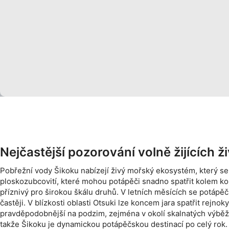
Použití omezených údajů k výběru obsahu
Speciální funkce IAB:
Používání přesných údajů o zeměpisné poloze
Identifikace zařízení na základě aktivně vyžádaných informac
Účely zpracování, které nesouvisejí s IAB:
Nezbytné
Výkon
Funkční
Nejčastější pozorování volně žijících 
Reklamní
Pobřežní vody Šikoku nabízejí živý mořský ekosystém, který se 
ploskozubcovití, které mohou potápěči snadno spatřit kolem korá
příznivý pro širokou škálu druhů. V letních měsících se potápěč
častěji. V blízkosti oblasti Otsuki lze koncem jara spatřit rejno
pravděpodobnější na podzim, zejména v okolí skalnatých výběžk
takže Šikoku je dynamickou potápěčskou destinací po celý rok.