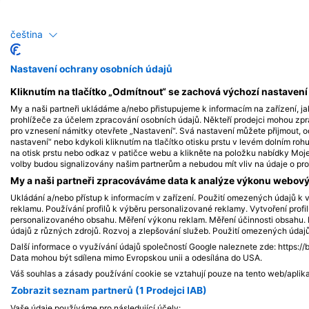
Dive lokalita
čeština
Nastavení ochrany osobních údajů
SSI Service Center Japan, 101-0051 Chiyoda-ku
Kliknutím na tlačítko „Odmítnout“ se zachová výchozí nastaven
Ushiro Hama 3 Buoy
(★3.9)
Ostrov Kashiwa v prefektuře Kóči je makro rájem s
My a naši partneři ukládáme a/nebo přistupujeme k informacím na zařízení, ja
prohlížeče za účelem zpracování osobních údajů. Někteří prodejci mohou zp
mělkou, průzračnou vodou, která je ideální pro
pro vznesení námitky otevřete „Nastavení“. Svá nastavení můžete přijmout, o
pozorování nahožábří, korýšů a hlaváčovitých ryb.
nastavení“ nebo kdykoli kliknutím na tlačítko otisku prstu v levém dolním roh
Ostrov je proslulý pozorováním vzácných druhů a
na otisk prstu nebo odkaz v patičce webu a klikněte na položku nabídky Moje 
přitahuje jak začátečníky, tak zkušené potápěče.
volby budou signalizovány našim partnerům a nebudou mít vliv na údaje o pro
Díky klidným podmínkám je pro prozkoumávání
tohoto bohatého podvodního světa nejvhodnější
My a naši partneři zpracováváme data k analýze výkonu webovýc
přístup lodí.
Ukládání a/nebo přístup k informacím v zařízení. Použití omezených údajů k v
reklamu. Používání profilů k výběru personalizované reklamy. Vytvoření profi
personalizovaného obsahu. Měření výkonu reklam. Měření účinnosti obsahu. P
údajů z různých zdrojů. Rozvoj a zlepšování služeb. Použití omezených údaj
Další informace o využívání údajů společností Google naleznete zde: https://
Data mohou být sdílena mimo Evropskou unii a odesílána do USA.
Váš souhlas a zásady používání cookie se vztahují pouze na tento web/aplika
Zobrazit seznam partnerů (1 Prodejci IAB)
Vaše údaje používáme pro následující účely: