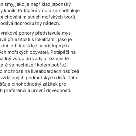
ismy, jako je například japonský
ký koník. Potápění v noci zde odhaluje
ční chování místních mořských tvorů,
dodává dobrodružný nádech.
 vrakové ponory představuje mys
vé příležitosti s lokalitami, jako je
dní loď, která leží v přístupných
ých mořských obyvatel. Potápěči na
nadný vstup do vody a rozmanité
teré se nacházejí kolem pobřeží
o možnosti na liveaboardech nabízejí
 vzdálených podmořských divů. Tato
šťuje plnohodnotný zážitek pro
h preferencí a úrovní dovedností.