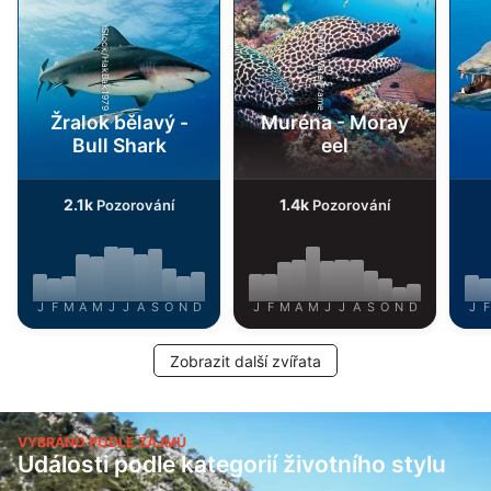
iStock/HakBak1979
Alamy-WaterFrame
Žralok bělavý -
Muréna - Moray
Bull Shark
eel
2.1k
1.4k
Pozorování
Pozorování
J
F
M
A
M
J
J
A
S
O
N
D
J
F
M
A
M
J
J
A
S
O
N
D
J
F
Zobrazit další zvířata
VYBRÁNO PODLE ZÁJMŮ
Události podle kategorií životního stylu