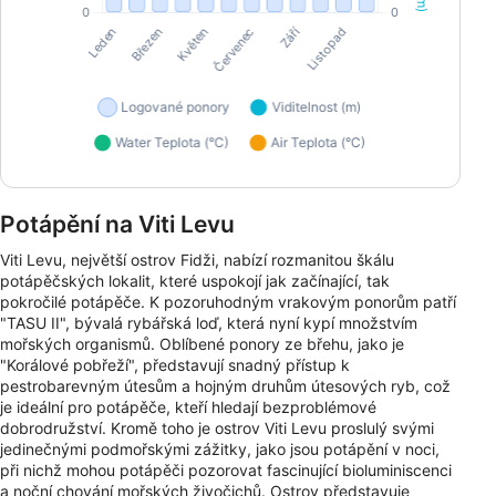
Potápění na Viti Levu
Viti Levu, největší ostrov Fidži, nabízí rozmanitou škálu
potápěčských lokalit, které uspokojí jak začínající, tak
pokročilé potápěče. K pozoruhodným vrakovým ponorům patří
"TASU II", bývalá rybářská loď, která nyní kypí množstvím
mořských organismů. Oblíbené ponory ze břehu, jako je
"Korálové pobřeží", představují snadný přístup k
pestrobarevným útesům a hojným druhům útesových ryb, což
je ideální pro potápěče, kteří hledají bezproblémové
dobrodružství. Kromě toho je ostrov Viti Levu proslulý svými
jedinečnými podmořskými zážitky, jako jsou potápění v noci,
při nichž mohou potápěči pozorovat fascinující bioluminiscenci
a noční chování mořských živočichů. Ostrov představuje