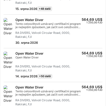
první pomoci, poskytovat First Aid and CPR,
Rakiraki, FJI
procvičovacími sessions ve vodě, které vám
podávat kyslík a poskytovat podporu AED v
zajistí dovednosti a zkušenosti potřebné k tomu,
případě lékařské pohotovosti. Získejte
15. srpna 2026
+48 další
abyste se pod vodou cítili skutečně pohodlně.
specializační certifikaci SSI React Right. Začněte
Získáte SSI Open Water Diver certifikaci.
ještě dnes!
564,69 US$
Open Water Diver
1 250,00 FJD
Tento celosvětově uznávaný certifikační program
je nejlepším způsobem, jak začít své celoživotní
dobrodružství jako certifikovaný potápěč s
RA DIVERS, Volivoli Circular Road, 0000,
přístrojem. Individuální výcvik je kombinován s
Rakiraki, FJI
procvičovacími sessions ve vodě, které vám
zajistí dovednosti a zkušenosti potřebné k tomu,
30. srpna 2026
abyste se pod vodou cítili skutečně pohodlně.
Získáte SSI Open Water Diver certifikaci.
564,69 US$
Open Water Diver
1 250,00 FJD
Open Water Diver
RA DIVERS, Volivoli Circular Road, 0000,
Rakiraki, FJI
14. srpna 2026
+50 další
564,69 US$
Open Water Diver
1 250,00 FJD
Tento celosvětově uznávaný certifikační program
je nejlepším způsobem, jak začít své celoživotní
dobrodružství jako certifikovaný potápěč s
RA DIVERS, Volivoli Circular Road, 0000,
přístrojem. Individuální výcvik je kombinován s
Rakiraki, FJI
procvičovacími sessions ve vodě, které vám