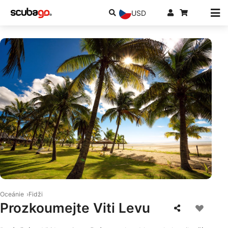
USD
© Shutterstock/Radek-Borovka
Oceánie
Fidži
Prozkoumejte Viti Levu