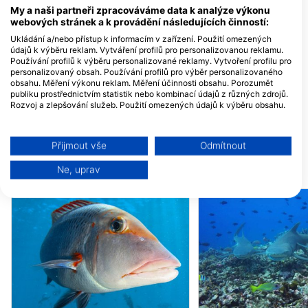
My a naši partneři zpracováváme data k analýze výkonu
Hydro Sports Fiji
webových stránek a k provádění následujících činností:
Shangri-La Resort, 679
REEF SAFARI -
Nadi, Fiji
InterContinental Fiji
Ukládání a/nebo přístup k informacím v zařízení. Použití omezených
Resort &amp; Spa, 
údajů k výběru reklam. Vytváření profilů pro personalizovanou reklamu.
Natadola Bay, Fiji
Používání profilů k výběru personalizované reklamy. Vytvoření profilu pro
Hydro Sports Fiji- Intercontinental Resort, Hydro Sports Fij i- Intercontinental Resort
personalizovaný obsah. Používání profilů pro výběr personalizovaného
InterContinental Fiji Golf
Reef Safari - South
obsahu. Měření výkonu reklam. Měření účinnosti obsahu. Porozumět
Resort &amp; Spa, 679
Island, 0000 Port D
Natadola Bay, Fiji
Marina, Fiji
publiku prostřednictvím statistik nebo kombinací údajů z různých zdrojů.
Rozvoj a zlepšování služeb. Použití omezených údajů k výběru obsahu.
Fiji Aggressor
BIG BLUE FIJI
Suva, Fiji
Big Blue, Nadi, Fiji
Další informace o využívání údajů společností Google naleznete zde:
https://business.safety.google/privacy/
Data mohou být sdílena mimo Evropskou unii a odesílána do USA.
Přijmout vše
Odmítnout
Váš souhlas a zásady používání cookie se vztahují pouze na tento
web/aplikaci.
Ne, uprav
Dive lokalita
Zobrazit seznam partnerů (1 Prodejci IAB)
Vaše údaje používáme pro následující účely:
Účely zpracování IAB:
Ukládání a/nebo přístup k informacím v
zařízení
Použití omezených údajů k výběru reklam