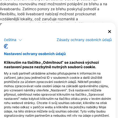
dokonalou rovnováhu mezi možnostmi potápění ze břehu a na
liveaboardu. Zatímco ponory ze břehu poskytují pohodlí a
flexibilitu, lodě liveaboard nabízejí možnost prozkoumat
vzdálenější lokality, což zaručuje rozmanité a
nezapomenutelné potápěčské zážitky. Potápěči se zde mohou
setkat s jedinečnými mořskými organismy, včetně mant a
různých žraločích druhů, což z Viti Levu činí destinaci, kterou
musí navštívit každý podmořský nadšenec.
čeština
Zásady ochrany osobních údajů
Potápěčská centra
Nastavení ochrany osobních údajů
Kliknutím na tlačítko „Odmítnout“ se zachová výchozí
C
nastavení pouze nezbytně nutných souborů cookie.
1
H
My a naši partneři ukládáme a/nebo přistupujeme k informacím na
zařízení, jako jsou jedinečná ID v souborech cookie a další úložiště
prohlížeče za účelem zpracování osobních údajů. Někteří prodejci
mohou zpracovávat vaše osobní údaje na základě oprávněného zájmu,
pro vznesení námitky otevřete „Nastavení“. Svá nastavení můžete
přijmout, odmítnout nebo spravovat kliknutím na tlačítko „Spravovat
nastavení“ nebo kdykoli kliknutím na tlačítko otisku prstu v levém dolním
REEF SAFARI FIJI
RA DIVERS
rohu webové stránky. Chcete-li svůj souhlas odvolat, klikněte na otisk
PO Box 153, 0000 NADI, Fiji
Volivoli Circular Road, 0000
prstu nebo odkaz v patičce webu a klikněte na položku nabídky Moje
Rakiraki, Fiji
údaje, na této stránce můžete svůj souhlas odvolat. Tyto volby budou
signalizovány našim partnerům a nebudou mít vliv na údaje o prohlížení.