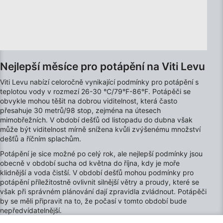
Používání přesných údajů o zeměpisné
poloze
Identifikace zařízení na základě aktivně
vyžádaných informací
Nejlepší měsíce pro potápění na Viti Levu
Účely zpracování, které nesouvisejí s IAB:
Viti Levu nabízí celoročně vynikající podmínky pro potápění s
Nezbytné
teplotou vody v rozmezí 26-30 °C/79°F-86°F. Potápěči se
obvykle mohou těšit na dobrou viditelnost, která často
Výkon
přesahuje 30 metrů/98 stop, zejména na útesech
mimobřežních. V období dešťů od listopadu do dubna však
Funkční
může být viditelnost mírně snížena kvůli zvýšenému množství
dešťů a říčním splachům.
Reklamní
Potápění je sice možné po celý rok, ale nejlepší podmínky jsou
obecně v období sucha od května do října, kdy je moře
klidnější a voda čistší. V období dešťů mohou podmínky pro
potápění příležitostně ovlivnit silnější větry a proudy, které se
však při správném plánování dají zpravidla zvládnout. Potápěči
by se měli připravit na to, že počasí v tomto období bude
nepředvídatelnější.