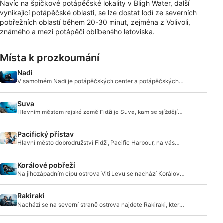
Navíc na špičkové potápěčské lokality v Bligh Water, další
vynikající potápěčské oblasti, se lze dostat lodí ze severních
pobřežních oblastí během 20-30 minut, zejména z Volivoli,
známého a mezi potápěči oblíbeného letoviska.
Místa k prozkoumání
Nadi
V samotném Nadi je potápěčských center a potápěčských
středisek mnoho a jsou určena pro v
Suva
Hlavním městem rajské země Fidži je Suva, kam se sjíždějí
potápěči s přístrojem z celého světa, aby se věnovali
potápění s přístrojem.
Pacifický přístav
Hlavní město dobrodružství Fidži, Pacific Harbour, na vás
čeká.
Korálové pobřeží
Na jihozápadním cípu ostrova Viti Levu se nachází Korálové
pobřeží, které dostalo své jméno podle korálového útesu,
který se táhne v mimobřeží.
Rakiraki
Nachází se na severní straně ostrova najdete Rakiraki, který
se rychle stává jedním z nejžádanějších potápěčských lokalit
na Fidži.