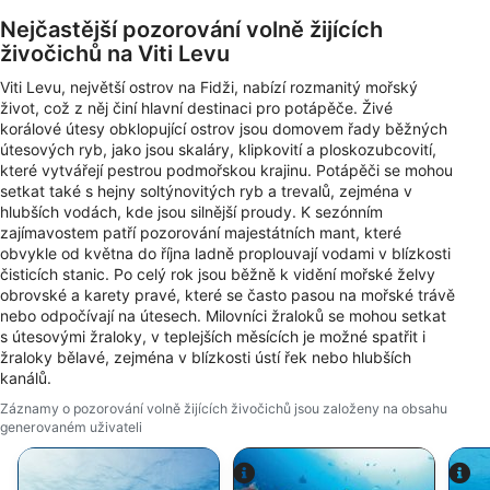
Nejčastější pozorování volně žijících
živočichů na Viti Levu
Viti Levu, největší ostrov na Fidži, nabízí rozmanitý mořský
život, což z něj činí hlavní destinaci pro potápěče. Živé
korálové útesy obklopující ostrov jsou domovem řady běžných
útesových ryb, jako jsou skaláry, klipkovití a ploskozubcovití,
které vytvářejí pestrou podmořskou krajinu. Potápěči se mohou
setkat také s hejny soltýnovitých ryb a trevalů, zejména v
hlubších vodách, kde jsou silnější proudy. K sezónním
zajímavostem patří pozorování majestátních mant, které
obvykle od května do října ladně proplouvají vodami v blízkosti
čisticích stanic. Po celý rok jsou běžně k vidění mořské želvy
obrovské a karety pravé, které se často pasou na mořské trávě
nebo odpočívají na útesech. Milovníci žraloků se mohou setkat
s útesovými žraloky, v teplejších měsících je možné spatřit i
žraloky bělavé, zejména v blízkosti ústí řek nebo hlubších
kanálů.
Záznamy o pozorování volně žijících živočichů jsou založeny na obsahu
generovaném uživateli