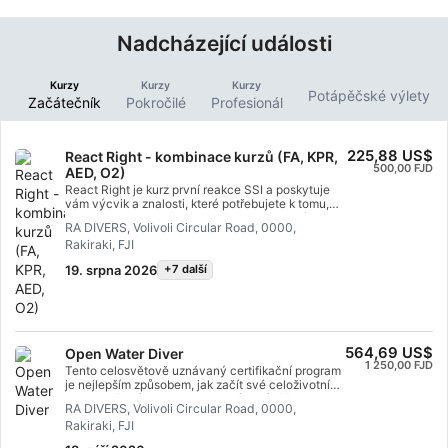
Nadcházející události
Kurzy
Kurzy
Kurzy
Potápěčské výlety
Začátečník
Pokročilé
Profesionál
225,88 US$
React Right - kombinace kurzů (FA, KPR,
500,00 FJD
AED, O2)
React Right je kurz první reakce SSI a poskytuje
vám výcvik a znalosti, které potřebujete k tomu,
abyste mohli jednat jako poskytovatel první
RA DIVERS, Volivoli Circular Road, 0000,
pomoci v případě lékařské pohotovosti. V tomto
Rakiraki, FJI
flexibilním potápěčském programu si můžete
vybrat, o kterých tématech se chcete učit, včetně
19. srpna 2026
+7 další
primárního posouzení, první pomoci, KPR a technik
primární stabilizace. Můžete se také dozvědět o
podávání kyslíku v nouzových situacích při
potápění a o základech používání
automatizovaného externího defibrilátoru (AED).
Díky kombinaci teoretických lekcí a praktických
564,69 US$
Open Water Diver
výcvikových scénářů vám tento program poskytne
1 250,00 FJD
Tento celosvětově uznávaný certifikační program
nástroje a sebedůvěru, které potřebujete pro
je nejlepším způsobem, jak začít své celoživotní
reakci na mimořádné události. V době, kdy získáte
dobrodružství jako certifikovaný potápěč.
certifikát, budete schopni jednat jako poskytovatel
RA DIVERS, Volivoli Circular Road, 0000,
Individuální výcvik je kombinován s
první pomoci, poskytovat First Aid and CPR,
Rakiraki, FJI
procvičovacími sessions ve vodě, které vám
podávat kyslík a poskytovat podporu AED v
zajistí dovednosti a zkušenosti potřebné k tomu,
případě lékařské pohotovosti. Získejte