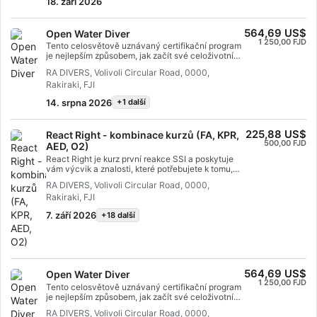
18. září 2026
abyste se pod vodou cítili skutečně pohodlně.
specializační certifikaci SSI React Right. Začněte
Získáte SSI certifikaci Open Water Diver.
ještě dnes!
564,69 US$
Open Water Diver
1 250,00 FJD
Tento celosvětově uznávaný certifikační program
je nejlepším způsobem, jak začít své celoživotní
dobrodružství jako certifikovaný potápěč.
RA DIVERS, Volivoli Circular Road, 0000,
Individuální výcvik je kombinován s
Rakiraki, FJI
procvičovacími sessions ve vodě, které vám
zajistí dovednosti a zkušenosti potřebné k tomu,
14. srpna 2026
+1 další
abyste se pod vodou cítili skutečně pohodlně.
Získáte SSI certifikaci Open Water Diver.
225,88 US$
React Right - kombinace kurzů (FA, KPR,
500,00 FJD
AED, O2)
React Right je kurz první reakce SSI a poskytuje
vám výcvik a znalosti, které potřebujete k tomu,
abyste mohli jednat jako poskytovatel první
RA DIVERS, Volivoli Circular Road, 0000,
pomoci v případě lékařské pohotovosti. V tomto
Rakiraki, FJI
flexibilním potápěčském programu si můžete
vybrat, o kterých tématech se chcete učit, včetně
7. září 2026
+18 další
prvotního zhodnocení, první pomoci, KPR a
technik primární stabilizace. Můžete se také
dozvědět o podávání kyslíku v nouzových
situacích při potápění a o základech používání
automatizovaného externího defibrilátoru (AED).
Díky kombinaci teoretických lekcí a praktických
564,69 US$
Open Water Diver
výcvikových scénářů vám tento program poskytne
1 250,00 FJD
Tento celosvětově uznávaný certifikační program
nástroje a sebedůvěru, které potřebujete pro
je nejlepším způsobem, jak začít své celoživotní
reakci na mimořádné události. V době, kdy získáte
dobrodružství jako certifikovaný potápěč s
certifikát, budete schopni jednat jako poskytovatel
RA DIVERS, Volivoli Circular Road, 0000,
přístrojem. Individuální výcvik je kombinován s