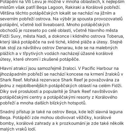
Potápění na Viti Levu je možné v mnoha oblastech, k nejlepším
místům však patří Beqa Lagoon, Rakiraki a Korálové pobřeží.
Většina těchto potápěčských lokalit se nachází na jižním a
severním pobřeží ostrova. Na výběr je spousta provozovatelů
potápění, včetně lodí liveaboard. Mnoho potápěčských
obchodů je rozeseto po celé oblasti, včetně hlavního města
Fidži Suvy, města Nadi, a dokonce i klidného ostrova Toberua,
který láká potápěče na své tiché, klidné pláže a útesy. Stejně
tak stojí za návštěvu ostrov Denarau, kde se na malebných
plážích a v třpytivých vodách nacházejí úžasné korálové
útesy, které ohromí i zkušené potápěče.
Hlavní atrakcí jsou samozřejmě žraloci. V Pacific Harbour na
jihozápadním pobřeží se nachází koncese na krmení žraloků v
Shark Reef. Mořská rezervace Shark Reef je považována za
jednu z nejoblíbenějších potápěčských oblastí na celém Fidži.
Díky své proslulosti a popularitě je Shark Reef navštěvován
potápěčskými centry a potápěčskými resorty z Korálového
pobřeží a mnoha dalších blízkých hotspotů.
Snadný přístup je také na ostrov Beqa, kde leží slavná laguna
Beqa. Potápěči zde mohou obdivovat věžičky, korálové
bomby, korálové zahrady a k prozkoumání je zde také několik
malých vraků lodí.