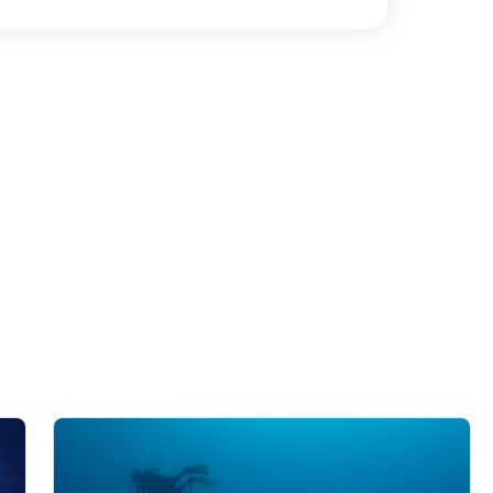
í údajů z různých zdrojů
í