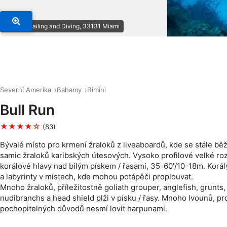
© Juliet Sailing and Diving, 33131 Miami
Severní Amerika
Bahamy
Bimini
Bull Run
★★★★☆
(83)
Bývalé místo pro krmení žraloků z liveaboardů, kde se stále bě
samic žraloků karibských útesových. Vysoko profilové velké ro
korálové hlavy nad bílým pískem / řasami, 35-60'/10-18m. Korál
a labyrinty v místech, kde mohou potápěči proplouvat.
Mnoho žraloků, příležitostně goliath grouper, anglefish, grunts
nudibranchs a head shield plži v písku / řasy. Mnoho lvounů, pr
pochopitelných důvodů nesmí lovit harpunami.