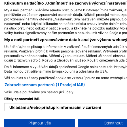
iStock-Global_Pics
Kliknutím na tlačítko „Odmítnout“ se zachová výchozí nastaven
My a naši partneři ukládáme a/nebo přistupujeme k informacím na zařízení, ja
Žralok č
prohlížeče za účelem zpracování osobních údajů. Někteří prodejci mohou zp
Soltýn - Barracuda
Blackti
pro vznesení námitky otevřete „Nastavení“. Svá nastavení můžete přijmout, o
nastavení“ nebo kdykoli kliknutím na tlačítko otisku prstu v levém dolním roh
na otisk prstu nebo odkaz v patičce webu a klikněte na položku nabídky Moje 
volby budou signalizovány našim partnerům a nebudou mít vliv na údaje o pro
3
6
Pozorování
Po
My a naši partneři zpracováváme data k analýze výkonu webovýc
Ukládání a/nebo přístup k informacím v zařízení. Použití omezených údajů k v
reklamu. Používání profilů k výběru personalizované reklamy. Vytvoření profi
personalizovaného obsahu. Měření výkonu reklam. Měření účinnosti obsahu. P
údajů z různých zdrojů. Rozvoj a zlepšování služeb. Použití omezených údaj
J
F
M
A
M
J
J
A
S
O
N
D
J
F
M
A
M
Další informace o využívání údajů společností Google naleznete zde: https://
Data mohou být sdílena mimo Evropskou unii a odesílána do USA.
Váš souhlas a zásady používání cookie se vztahují pouze na tento web/aplika
Zobrazit seznam partnerů (1 Prodejci IAB)
Vaše údaje používáme pro následující účely:
Účely zpracování IAB:
Potápěčská centra obsluhující tuto po
Ukládání a/nebo přístup k informacím v zařízení
Použití omezených údajů k výběru reklam
Přijmout vše
Odmítnout