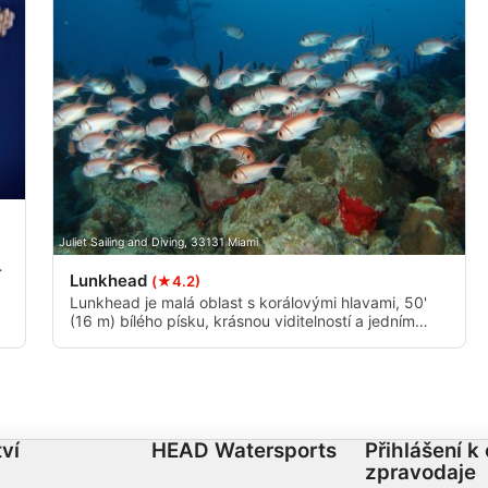
Juliet Sailing and Diving, 33131 Miami
nů
Lunkhead
(★4.2)
Lunkhead je malá oblast s korálovými hlavami, 50'
(16 m) bílého písku, krásnou viditelností a jedním
průlivem uprostřed největší korálové hlavy.
ví
HEAD Watersports
Přihlášení k
zpravodaje