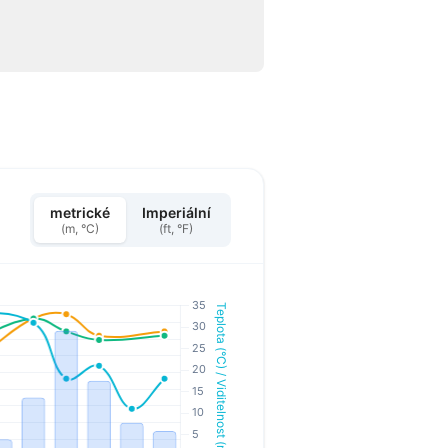
metrické
Imperiální
(m, °C)
(ft, °F)