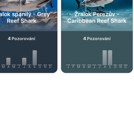
AdobeStock-Marc Henauer
iStock-ShaneGross
alok spanilý - Grey
Žralok Perezův -
Reef Shark
Caribbean Reef Shark
4
4
Pozorování
Pozorování
M
A
M
J
J
A
S
O
N
D
J
F
M
A
M
J
J
A
S
O
N
D