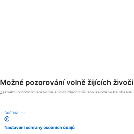
Možné pozorování volně žijících živoč
Záznamy o pozorování volně žijících živočichů jsou založeny na obsahu
čeština
Nastavení ochrany osobních údajů