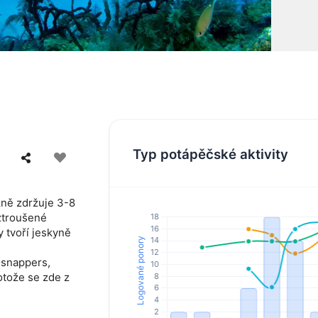
Typ potápěčské aktivity
žně zdržuje 3-8
ztroušené
y tvoří jeskyně
, snappers,
otože se zde z