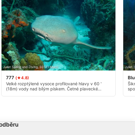
Juliet Sailing and Diving, 33131 Miami
Juliet 
777
Bl
(★4.8)
Velké rozptýlené vysoce profilované hlavy v 60 '
Šik
(18m) vody nad bílým pískem. Četné plavecké
spo
průchody a zdravá populace žraloků. Korálový profil
úho
15-25' (5-8m).
pro
pot
 odběru