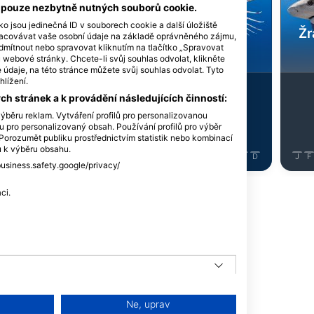
AdobeStock-Nikolai Sorokin
iStock/cinoby
í pouze nezbytně nutných souborů cookie.
ko jsou jedinečná ID v souborech cookie a další úložiště
ernoploutvý -
Žr
racovávat vaše osobní údaje na základě oprávněného zájmu,
p Reef Shark
Perutýn - Lionfish
dmítnout nebo spravovat kliknutím na tlačítko „Spravovat
u webové stránky. Chcete-li svůj souhlas odvolat, klikněte
údaje, na této stránce můžete svůj souhlas odvolat. Tyto
hlížení.
5
zorování
Pozorování
h stránek a k provádění následujících činností:
ýběru reklam. Vytváření profilů pro personalizovanou
lu pro personalizovaný obsah. Používání profilů pro výběr
orozumět publiku prostřednictvím statistik nebo kombinací
ů k výběru obsahu.
J
J
A
S
O
N
D
J
F
M
A
M
J
J
A
S
O
N
D
J
F
business.safety.google/privacy/
ci.
tápěčskou lokalitu
Ne, uprav