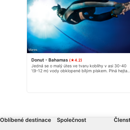
Účely zpracování, které nesouvisejí s IAB:
Nezbytné
Výkon
Funkční
Mares
Reklamní
Donut - Bahamas
(★4.2)
Jedná se o malý útes ve tvaru koblihy v asi 30-40
'(9-12 m) vody obklopené bílým pískem. Plná hejta
a chňapalů, humrů a úhořů. Vynikající noční ponor.
Oblíbené destinace
Společnost
Členst