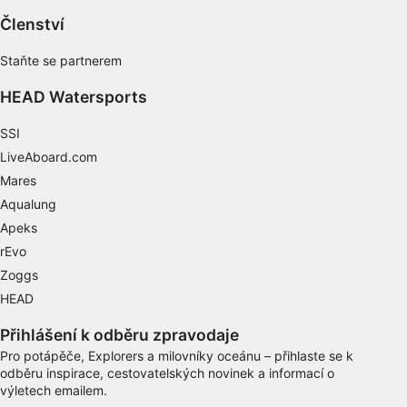
vyžádaných informací
Členství
Účely zpracování, které nesouvisejí s IAB:
Staňte se partnerem
Nezbytné
HEAD Watersports
Výkon
SSI
Funkční
LiveAboard.com
Mares
Reklamní
Aqualung
Apeks
rEvo
Zoggs
HEAD
Přihlášení k odběru zpravodaje
Pro potápěče, Explorers a milovníky oceánu – přihlaste se k
odběru inspirace, cestovatelských novinek a informací o
výletech emailem.