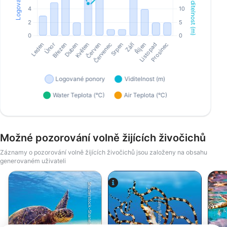
Možné pozorování volně žijících živočichů
Záznamy o pozorování volně žijících živočichů jsou založeny na obsahu
generovaném uživateli
Shutterstock-Shane Myers Photography
Alamy/Reinhard Dirscherl