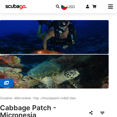
USD
© Manta Ray Bay Resort & Yap Divers, 96943 Yap
Oceánie
Mikronésie
Yap
Jihozápadní vnější útes
Cabbage Patch -
Micronesia