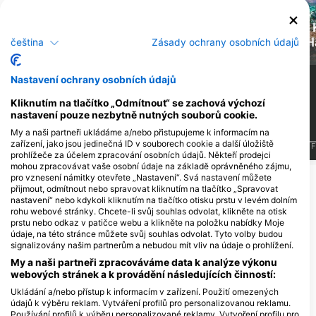
Kareta obrovská -
Chobotnice -
Green Turtle
Octopus
H
čeština
Zásady ochrany osobních údajů
Nastavení ochrany osobních údajů
8
6
Pozorování
Pozorování
Kliknutím na tlačítko „Odmítnout“ se zachová výchozí
nastavení pouze nezbytně nutných souborů cookie.
My a naši partneři ukládáme a/nebo přistupujeme k informacím na
zařízení, jako jsou jedinečná ID v souborech cookie a další úložiště
J
F
M
A
M
J
J
A
S
O
N
D
J
F
M
A
M
J
J
A
S
O
N
D
J
F
prohlížeče za účelem zpracování osobních údajů. Někteří prodejci
mohou zpracovávat vaše osobní údaje na základě oprávněného zájmu,
pro vznesení námitky otevřete „Nastavení“. Svá nastavení můžete
Zobrazit další zvířata
přijmout, odmítnout nebo spravovat kliknutím na tlačítko „Spravovat
nastavení“ nebo kdykoli kliknutím na tlačítko otisku prstu v levém dolním
rohu webové stránky. Chcete-li svůj souhlas odvolat, klikněte na otisk
Potápěčská centra obsluhující tuto
prstu nebo odkaz v patičce webu a klikněte na položku nabídky Moje
údaje, na této stránce můžete svůj souhlas odvolat. Tyto volby budou
potápěčskou lokalitu
signalizovány našim partnerům a nebudou mít vliv na údaje o prohlížení.
My a naši partneři zpracováváme data k analýze výkonu
webových stránek a k provádění následujících činností:
Ukládání a/nebo přístup k informacím v zařízení. Použití omezených
Manta Ray Bay Resort & Yap
údajů k výběru reklam. Vytváření profilů pro personalizovanou reklamu.
Divers
Používání profilů k výběru personalizované reklamy. Vytvoření profilu pro