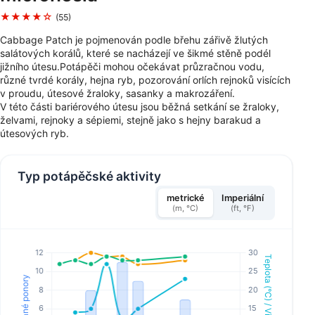
★★★★☆
(55)
Cabbage Patch je pojmenován podle břehu zářivě žlutých
salátových korálů, které se nacházejí ve šikmé stěně podél
jižního útesu.Potápěči mohou očekávat průzračnou vodu,
různé tvrdé korály, hejna ryb, pozorování orlích rejnoků visících
v proudu, útesové žraloky, sasanky a makrozáření.
V této části bariérového útesu jsou běžná setkání se žraloky,
želvami, rejnoky a sépiemi, stejně jako s hejny barakud a
útesových ryb.
Typ potápěčské aktivity
metrické
Imperiální
(m, °C)
(ft, °F)