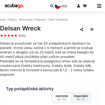
USD
Asie
Filipíny
Mimaropa
Palawan
Útes Tubataha
Delsan Wreck
★★★★★
(535)
Delsan je považován za top 50 potápěčských destinací na
planetě. Vrchol útesu začíná v 5 metrech a jemně se svažuje
směrem k okrajům zdi do 23 metrů, kde se trhlina klesající do
40 metrů stává útočištěm před zuřícím proudem.
Podívejte se na fantastickou pelagickou show, kde se objevují
vroubkované žraloky kladivouny, žraloky šedé, žraloky bílé,
školní chevron & Forrester's barracuda & 1,5 - 2 metry tuňáka
dogtooth.
Typ potápěčské aktivity
metrické
Imperiální
(m, °C)
(ft, °F)