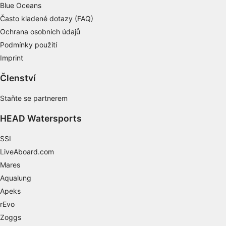
Měření výkonu obsahu
Blue Oceans
Často kladené dotazy (FAQ)
Porozumění publiku prostřednictvím
Ochrana osobních údajů
statistik nebo kombinací údajů z různých
zdrojů
Podmínky použití
Imprint
Rozvoj a zlepšování služeb
Členství
Použití omezených údajů k výběru obsahu
Staňte se partnerem
Speciální funkce IAB:
Používání přesných údajů o zeměpisné
HEAD Watersports
poloze
SSI
Identifikace zařízení na základě aktivně
LiveAboard.com
vyžádaných informací
Mares
Účely zpracování, které nesouvisejí s IAB:
Aqualung
Nezbytné
Apeks
rEvo
Výkon
Zoggs
Funkční