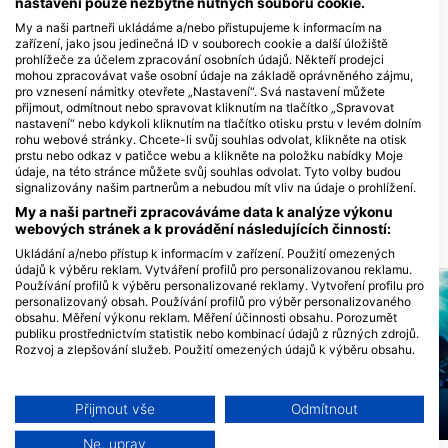
nastavení pouze nezbytně nutných souborů cookie.
potápěčskou lokalitu
My a naši partneři ukládáme a/nebo přistupujeme k informacím na
zařízení, jako jsou jedinečná ID v souborech cookie a další úložiště
prohlížeče za účelem zpracování osobních údajů. Někteří prodejci
mohou zpracovávat vaše osobní údaje na základě oprávněného zájmu,
pro vznesení námitky otevřete „Nastavení“. Svá nastavení můžete
ATLANTIS INFINITI
přijmout, odmítnout nebo spravovat kliknutím na tlačítko „Spravovat
LIVEABOARD
Palawan Scuba Diving
nastavení“ nebo kdykoli kliknutím na tlačítko otisku prstu v levém dolním
LIPAYO, DAUIN, NEGROS
School, Puerto Princesa City
rohu webové stránky. Chcete-li svůj souhlas odvolat, klikněte na otisk
ORIENTAL PHILIPPINES 6217, 6217
Palawan
prstu nebo odkaz v patičce webu a klikněte na položku nabídky Moje
DAUIN, Negros - FilipÍny
350 Rizal Ave, 5300 Puerto
údaje, na této stránce můžete svůj souhlas odvolat. Tyto volby budou
Princessa, Palawan - FilipÍny
signalizovány našim partnerům a nebudou mít vliv na údaje o prohlížení.
My a naši partneři zpracováváme data k analýze výkonu
webových stránek a k provádění následujících činností:
DIVE LOKALITY V OKOLÍ
Ukládání a/nebo přístup k informacím v zařízení. Použití omezených
údajů k výběru reklam. Vytváření profilů pro personalizovanou reklamu.
Používání profilů k výběru personalizované reklamy. Vytvoření profilu pro
personalizovaný obsah. Používání profilů pro výběr personalizovaného
obsahu. Měření výkonu reklam. Měření účinnosti obsahu. Porozumět
publiku prostřednictvím statistik nebo kombinací údajů z různých zdrojů.
Rozvoj a zlepšování služeb. Použití omezených údajů k výběru obsahu.
Další informace o využívání údajů společností Google naleznete zde:
https://business.safety.google/privacy/
Data mohou být sdílena mimo Evropskou unii a odesílána do USA.
Přijmout vše
Odmítnout
Váš souhlas a zásady používání cookie se vztahují pouze na tento
Mares, Predrag Vuckovic
Mares
web/aplikaci.
Ne, uprav