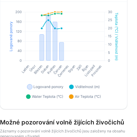
Možné pozorování volně žijících živočichů
Záznamy o pozorování volně žijících živočichů jsou založeny na obsahu
generovaném uživateli