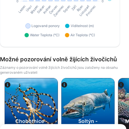
Možné pozorování volně žijících živočichů
Záznamy o pozorování volně žijících živočichů jsou založeny na obsahu
generovaném uživateli
Alamy/Reinhard Dirscherl
iStock-Global_Pics
Chobotnice -
Soltýn -
M
Octopus
Barracuda