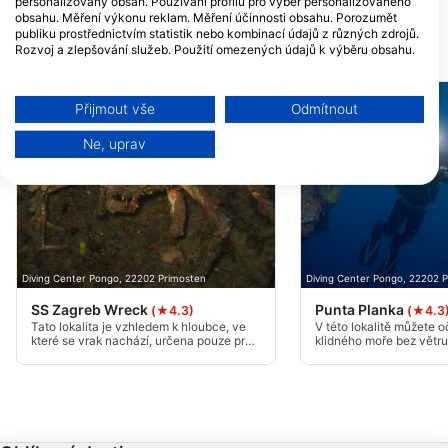
personalizovaný obsah. Používání profilů pro výběr personalizovaného
obsahu. Měření výkonu reklam. Měření účinnosti obsahu. Porozumět
publiku prostřednictvím statistik nebo kombinací údajů z různých zdrojů.
Rozvoj a zlepšování služeb. Použití omezených údajů k výběru obsahu.
DIVE LOKALITY V OKOLÍ
Další informace o využívání údajů společností Google naleznete zde:
https://business.safety.google/privacy/
Data mohou být sdílena mimo Evropskou unii a odesílána do USA.
Přijmout vše
Odmítnout
Váš souhlas a zásady používání cookie se vztahují pouze na tento
web/aplikaci.
Ne, uprav
Zobrazit seznam partnerů (1 Prodejci IAB)
Vaše údaje používáme pro následující účely:
Účely zpracování IAB:
Ukládání a/nebo přístup k informacím v
zařízení
Diving Center Pongo, 22202 Primosten
Diving Center Pongo, 22202 
Použití omezených údajů k výběru reklam
SS Zagreb Wreck
Punta Planka
(★4.3)
(★4.3
Tato lokalita je vzhledem k hloubce, ve
V této lokalitě můžete 
které se vrak nachází, určena pouze pro
klidného moře bez větru
Vytváření profilů pro personalizovanou
pokročilé potápěče s trimixem. Nejmělčí
mořské proudy, které m
reklamu
část se nachází přibližně v 64 m a
různých hloubkách různ
nejhlubší v 70 m.
Zajímavá lokalita pro po
hlediska historie.
Používání profilů k výběru personalizované
reklamy