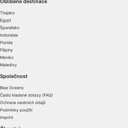
Oblíbené destinace
Vytváření profilů pro personalizovaný obsah
Thajsko
Používání profilů pro výběr
Egypt
personalizovaného obsahu
Španělsko
Měření výkonu reklam
Indonésie
Florida
Měření výkonu obsahu
Filipíny
Porozumění publiku prostřednictvím
Mexiko
statistik nebo kombinací údajů z různých
Maledivy
zdrojů
Společnost
Rozvoj a zlepšování služeb
Blue Oceans
Použití omezených údajů k výběru obsahu
Často kladené dotazy (FAQ)
Speciální funkce IAB:
Ochrana osobních údajů
Používání přesných údajů o zeměpisné
Podmínky použití
poloze
Imprint
Identifikace zařízení na základě aktivně