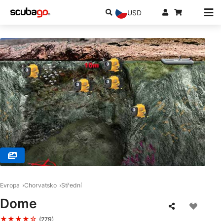
USD
© NAJADA diving d.o.o., 22243 Murter
Evropa
Chorvatsko
Střední
Dome
★★★★☆
(279)