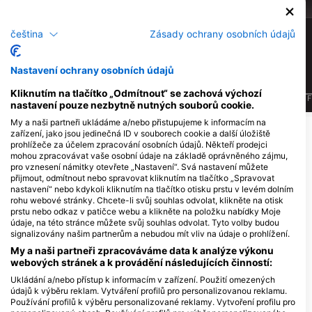
6
4
Pozorování
Pozorování
čeština
Zásady ochrany osobních údajů
Nastavení ochrany osobních údajů
Kliknutím na tlačítko „Odmítnout“ se zachová výchozí
J
F
M
A
M
J
J
A
S
O
N
D
J
F
M
A
M
J
J
A
S
O
N
D
J
F
nastavení pouze nezbytně nutných souborů cookie.
My a naši partneři ukládáme a/nebo přistupujeme k informacím na
zařízení, jako jsou jedinečná ID v souborech cookie a další úložiště
Potápěčská centra obsluhující tuto
prohlížeče za účelem zpracování osobních údajů. Někteří prodejci
mohou zpracovávat vaše osobní údaje na základě oprávněného zájmu,
potápěčskou lokalitu
pro vznesení námitky otevřete „Nastavení“. Svá nastavení můžete
přijmout, odmítnout nebo spravovat kliknutím na tlačítko „Spravovat
nastavení“ nebo kdykoli kliknutím na tlačítko otisku prstu v levém dolním
rohu webové stránky. Chcete-li svůj souhlas odvolat, klikněte na otisk
prstu nebo odkaz v patičce webu a klikněte na položku nabídky Moje
údaje, na této stránce můžete svůj souhlas odvolat. Tyto volby budou
signalizovány našim partnerům a nebudou mít vliv na údaje o prohlížení.
My a naši partneři zpracováváme data k analýze výkonu
webových stránek a k provádění následujících činností:
Ukládání a/nebo přístup k informacím v zařízení. Použití omezených
PUNTA Diving
údajů k výběru reklam. Vytváření profilů pro personalizovanou reklamu.
Branimirova 19, 22244 Betina,
Používání profilů k výběru personalizované reklamy. Vytvoření profilu pro
Chorvatsko