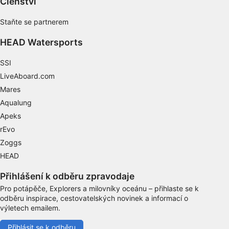
Členství
vyžádaných informací
Účely zpracování, které nesouvisejí s IAB:
Staňte se partnerem
Nezbytné
HEAD Watersports
Výkon
SSI
LiveAboard.com
Funkční
Mares
Reklamní
Aqualung
Apeks
rEvo
Zoggs
HEAD
Přihlášení k odběru zpravodaje
Pro potápěče, Explorers a milovníky oceánu – přihlaste se k
odběru inspirace, cestovatelských novinek a informací o
výletech emailem.
Přihlásit se k odběru