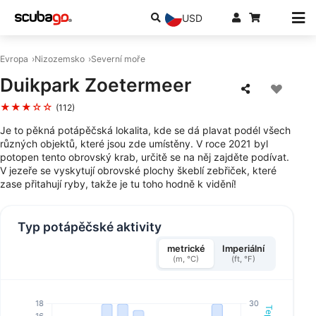
USD
Evropa
Nizozemsko
Severní moře
Duikpark Zoetermeer
★★★☆☆
(112)
Je to pěkná potápěčská lokalita, kde se dá plavat podél všech
různých objektů, které jsou zde umístěny. V roce 2021 byl
potopen tento obrovský krab, určitě se na něj zajděte podívat.
V jezeře se vyskytují obrovské plochy škeblí zebřiček, které
zase přitahují ryby, takže je tu toho hodně k vidění!
Typ potápěčské aktivity
metrické
Imperiální
(m, °C)
(ft, °F)