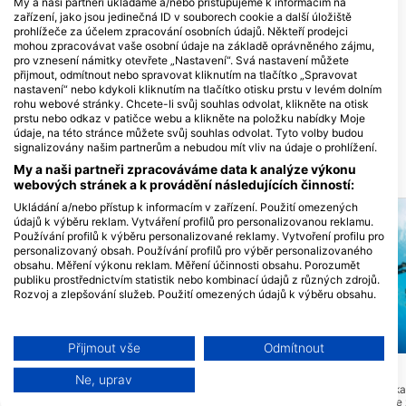
My a naši partneři ukládáme a/nebo přistupujeme k informacím na
zařízení, jako jsou jedinečná ID v souborech cookie a další úložiště
prohlížeče za účelem zpracování osobních údajů. Někteří prodejci
mohou zpracovávat vaše osobní údaje na základě oprávněného zájmu,
pro vznesení námitky otevřete „Nastavení“. Svá nastavení můžete
přijmout, odmítnout nebo spravovat kliknutím na tlačítko „Spravovat
StartDuiken, Zoetermeer
All Stars Diving
nastavení“ nebo kdykoli kliknutím na tlačítko otisku prstu v levém dolním
rohu webové stránky. Chcete-li svůj souhlas odvolat, klikněte na otisk
Wattstraat 13 C, 2723 RA
Dunantstraat 48, 2713 VA
Zoetermeer, Nizozemsko
Zoetermeer, Nizozemsko
prstu nebo odkaz v patičce webu a klikněte na položku nabídky Moje
údaje, na této stránce můžete svůj souhlas odvolat. Tyto volby budou
signalizovány našim partnerům a nebudou mít vliv na údaje o prohlížení.
My a naši partneři zpracováváme data k analýze výkonu
DIVE LOKALITY V OKOLÍ
webových stránek a k provádění následujících činností:
Ukládání a/nebo přístup k informacím v zařízení. Použití omezených
údajů k výběru reklam. Vytváření profilů pro personalizovanou reklamu.
Používání profilů k výběru personalizované reklamy. Vytvoření profilu pro
personalizovaný obsah. Používání profilů pro výběr personalizovaného
obsahu. Měření výkonu reklam. Měření účinnosti obsahu. Porozumět
publiku prostřednictvím statistik nebo kombinací údajů z různých zdrojů.
Rozvoj a zlepšování služeb. Použití omezených údajů k výběru obsahu.
Další informace o využívání údajů společností Google naleznete zde:
https://business.safety.google/privacy/
Data mohou být sdílena mimo Evropskou unii a odesílána do USA.
Aqualung
Aqualung
Přijmout vše
Odmítnout
Váš souhlas a zásady používání cookie se vztahují pouze na tento
Rif010
Boothelling
(★0.0)
(★3.4)
web/aplikaci.
Ne, uprav
RiF010 je světovým unikátem: první
Krásná potápěčská loka
Zobrazit seznam partnerů (1 Prodejci IAB)
městský bazén pro surfování na světě!
podél hliněných stěn je