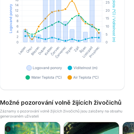
Možné pozorování volně žijících živočichů
Záznamy o pozorování volně žijících živočichů jsou založeny na obsahu
generovaném uživateli