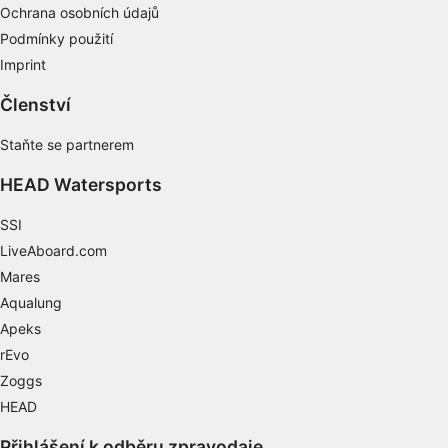
Ochrana osobních údajů
Porozumění publiku prostřednictvím
Podmínky použití
statistik nebo kombinací údajů z různých
zdrojů
Imprint
Rozvoj a zlepšování služeb
Členství
Použití omezených údajů k výběru obsahu
Staňte se partnerem
Speciální funkce IAB:
HEAD Watersports
Používání přesných údajů o zeměpisné
poloze
SSI
LiveAboard.com
Identifikace zařízení na základě aktivně
Mares
vyžádaných informací
Aqualung
Účely zpracování, které nesouvisejí s IAB:
Apeks
Nezbytné
rEvo
Zoggs
Výkon
HEAD
Funkční
Přihlášení k odběru zpravodaje