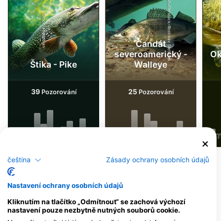
Shutterstock-Rostislav Stefanek
iStock-abadonian
Candát
severoamerický -
Ok
Štika - Pike
Walleye
39
25
Pozorování
Pozorování
J
F
M
A
M
J
J
A
S
O
N
D
J
F
M
A
M
J
J
A
S
O
N
D
J
F
čeština
Zásady ochrany osobních údajů
Potápěčská centra obsluhující tuto
potápěčskou lokalitu
Nastavení ochrany osobních údajů
Kliknutím na tlačítko „Odmítnout“ se zachová výchozí
nastavení pouze nezbytně nutných souborů cookie.