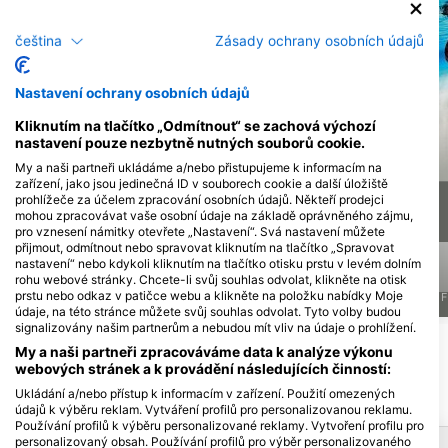
čeština
Zásady ochrany osobních údajů
Alamy-WaterFrame
iStock-Global_Pics
Nastavení ochrany osobních údajů
Kliknutím na tlačítko „Odmítnout“ se zachová výchozí
Soltýn -
Muréna - Moray
nastavení pouze nezbytně nutných souborů cookie.
Barracuda
eel
My a naši partneři ukládáme a/nebo přistupujeme k informacím na
zařízení, jako jsou jedinečná ID v souborech cookie a další úložiště
prohlížeče za účelem zpracování osobních údajů. Někteří prodejci
16
6
Pozorování
Pozorování
mohou zpracovávat vaše osobní údaje na základě oprávněného zájmu,
pro vznesení námitky otevřete „Nastavení“. Svá nastavení můžete
přijmout, odmítnout nebo spravovat kliknutím na tlačítko „Spravovat
nastavení“ nebo kdykoli kliknutím na tlačítko otisku prstu v levém dolním
rohu webové stránky. Chcete-li svůj souhlas odvolat, klikněte na otisk
prstu nebo odkaz v patičce webu a klikněte na položku nabídky Moje
J
F
M
A
M
J
J
A
S
O
N
D
J
F
M
A
M
J
J
A
S
O
N
D
J
F
údaje, na této stránce můžete svůj souhlas odvolat. Tyto volby budou
signalizovány našim partnerům a nebudou mít vliv na údaje o prohlížení.
My a naši partneři zpracováváme data k analýze výkonu
webových stránek a k provádění následujících činností:
Ukládání a/nebo přístup k informacím v zařízení. Použití omezených
údajů k výběru reklam. Vytváření profilů pro personalizovanou reklamu.
Používání profilů k výběru personalizované reklamy. Vytvoření profilu pro
Oblíbené destinace
personalizovaný obsah. Používání profilů pro výběr personalizovaného