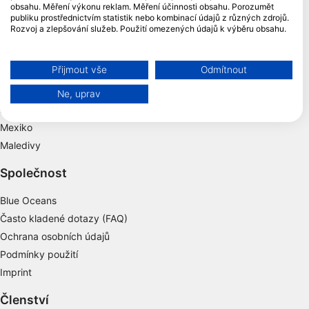
obsahu. Měření výkonu reklam. Měření účinnosti obsahu. Porozumět
publiku prostřednictvím statistik nebo kombinací údajů z různých zdrojů.
Thajsko
Rozvoj a zlepšování služeb. Použití omezených údajů k výběru obsahu.
Egypt
Další informace o využívání údajů společností Google naleznete zde:
Španělsko
https://business.safety.google/privacy/
Data mohou být sdílena mimo Evropskou unii a odesílána do USA.
Přijmout vše
Odmítnout
Indonésie
Váš souhlas a zásady používání cookie se vztahují pouze na tento
Florida
web/aplikaci.
Ne, uprav
Filipíny
Zobrazit seznam partnerů (1 Prodejci IAB)
Mexiko
Vaše údaje používáme pro následující účely:
Účely zpracování IAB:
Maledivy
Ukládání a/nebo přístup k informacím v
Společnost
zařízení
Blue Oceans
Použití omezených údajů k výběru reklam
Často kladené dotazy (FAQ)
Vytváření profilů pro personalizovanou
Ochrana osobních údajů
reklamu
Podmínky použití
Imprint
Používání profilů k výběru personalizované
reklamy
Členství