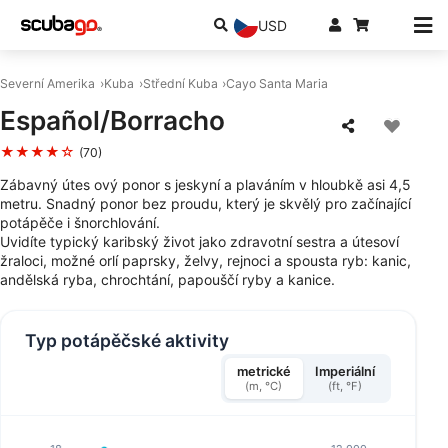
USD
Severní Amerika
Kuba
Střední Kuba
Cayo Santa Maria
Español/Borracho
★★★★☆
(70)
Zábavný útes ový ponor s jeskyní a plaváním v hloubkě asi 4,5
metru. Snadný ponor bez proudu, který je skvělý pro začínající
potápěče i šnorchlování.
Uvidíte typický karibský život jako zdravotní sestra a útesoví
žraloci, možné orlí paprsky, želvy, rejnoci a spousta ryb: kanic,
andělská ryba, chrochtání, papouščí ryby a kanice.
Typ potápěčské aktivity
metrické
Imperiální
(m, °C)
(ft, °F)