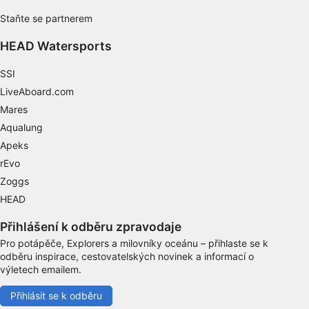
Vytváření profilů pro personalizovaný obsah
Staňte se partnerem
Používání profilů pro výběr
personalizovaného obsahu
HEAD Watersports
Měření výkonu reklam
SSI
LiveAboard.com
Měření výkonu obsahu
Mares
Aqualung
Porozumění publiku prostřednictvím
statistik nebo kombinací údajů z různých
Apeks
zdrojů
rEvo
Rozvoj a zlepšování služeb
Zoggs
HEAD
Použití omezených údajů k výběru obsahu
Přihlášení k odběru zpravodaje
Speciální funkce IAB:
Pro potápěče, Explorers a milovníky oceánu – přihlaste se k
Používání přesných údajů o zeměpisné
odběru inspirace, cestovatelských novinek a informací o
poloze
výletech emailem.
Identifikace zařízení na základě aktivně
Přihlásit se k odběru
vyžádaných informací