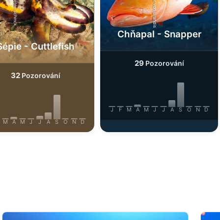
iStock-Rainer von Brandis
SSI-Peter-Schinck
Chňapal - Snapper
Sépie - Cuttlefish
29
Pozorování
32
Pozorování
J
F
M
A
M
J
J
A
S
O
N
D
M
A
M
J
J
A
S
O
N
D