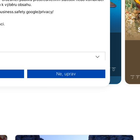
iStock-burnsboxco
ů k výběru obsahu.
business.safety.google/privacy/
Ploskozubcovití -
vití - Wrasse
Parrotfish
ci.
32
ozorování
Pozorování
J
J
A
S
O
N
D
J
F
M
A
M
J
J
A
S
O
N
D
Ne, uprav
J
F