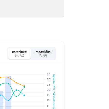
metrické
Imperiální
(m, °C)
(ft, °F)