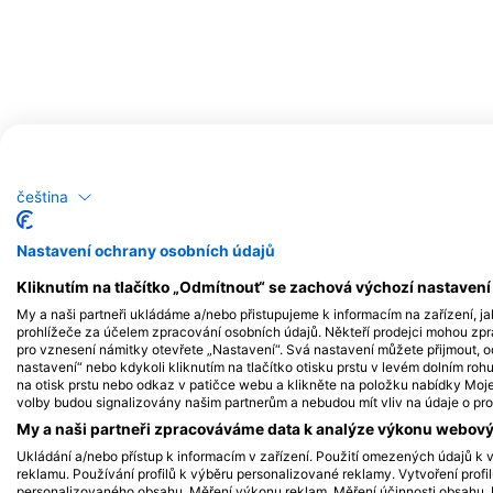
čeština
Nastavení ochrany osobních údajů
Kliknutím na tlačítko „Odmítnout“ se zachová výchozí nastaven
Možné pozorování volně žijících živoč
My a naši partneři ukládáme a/nebo přistupujeme k informacím na zařízení, ja
prohlížeče za účelem zpracování osobních údajů. Někteří prodejci mohou zp
Záznamy o pozorování volně žijících živočichů jsou založeny na obsahu
pro vznesení námitky otevřete „Nastavení“. Svá nastavení můžete přijmout, o
nastavení“ nebo kdykoli kliknutím na tlačítko otisku prstu v levém dolním roh
na otisk prstu nebo odkaz v patičce webu a klikněte na položku nabídky Moje 
volby budou signalizovány našim partnerům a nebudou mít vliv na údaje o pro
My a naši partneři zpracováváme data k analýze výkonu webovýc
Ukládání a/nebo přístup k informacím v zařízení. Použití omezených údajů k v
reklamu. Používání profilů k výběru personalizované reklamy. Vytvoření profi
personalizovaného obsahu. Měření výkonu reklam. Měření účinnosti obsahu. P