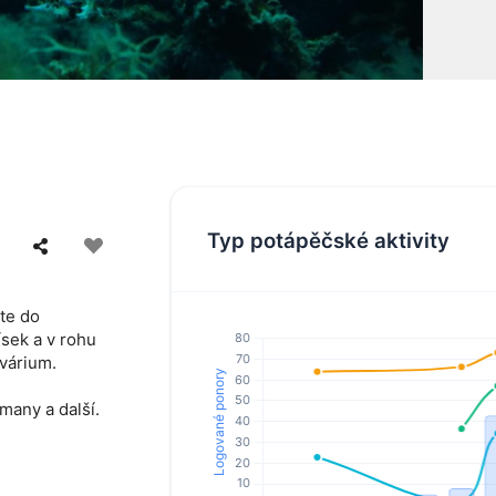
Typ potápěčské aktivity
te do
sek a v rohu
várium.
many a další.