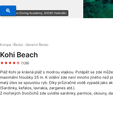
© Poseidon Diving Academy, 63081 Halkidiki
Evropa
Řecko
Severní Řecko
Kohi Beach
★★★★☆
(139)
Pláž Kohi je krásná pláž s modrou vlajkou. Potápět se zde může
maximální hloubky 35 m. K vidění zde není mnoho jiného než pí
malý útes se spoustou ryb. Díky průzračné vodě vypadá jako ak
(Sardinky, kefalos, lavrakia, zarganes atd.).
Z mořských živočichů zde uvidíte sardinky, parmice, okouny, da