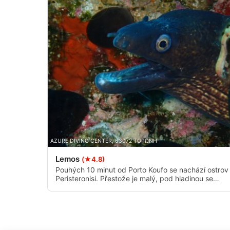
Měření výkonu obsahu
Porozumění publiku prostřednictvím statistik nebo kombinac
Rozvoj a zlepšování služeb
Použití omezených údajů k výběru obsahu
Speciální funkce IAB:
Používání přesných údajů o zeměpisné poloze
Identifikace zařízení na základě aktivně vyžádaných informac
AZURE DIVING CENTER, 63072 ΤΟΡΩΝΗ
Účely zpracování, které nesouvisejí s IAB:
Lemos
(★4.8)
Nezbytné
Pouhých 10 minut od Porto Koufo se nachází ostrov
Peristeronisi. Přestože je malý, pod hladinou se
Výkon
skrývá obrovský ráj. Je vhodný pro všechny úrovně
potápěčů, včetně šnorchlistů a lidí, kteří si chtějí
Funkční
vyzkoušet potápění.
Reklamní