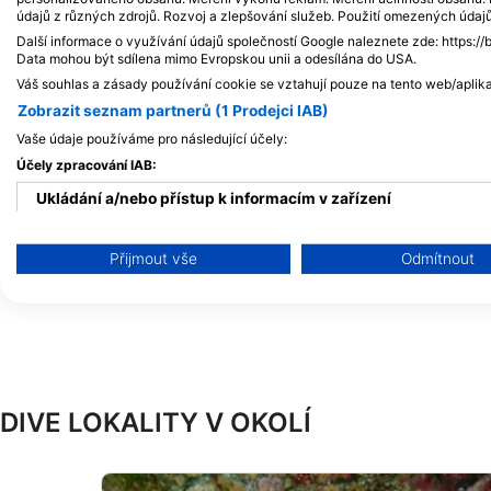
Alamy/Reinhard Dirscherl
iStock/ultramarinfoto
údajů z různých zdrojů. Rozvoj a zlepšování služeb. Použití omezených údaj
Další informace o využívání údajů společností Google naleznete zde: https://
Data mohou být sdílena mimo Evropskou unii a odesílána do USA.
Chobotnice - Octopus
Pyskouno
Váš souhlas a zásady používání cookie se vztahují pouze na tento web/aplika
Zobrazit seznam partnerů (1 Prodejci IAB)
36
29
Vaše údaje používáme pro následující účely:
Pozorování
P
Účely zpracování IAB:
Ukládání a/nebo přístup k informacím v zařízení
Použití omezených údajů k výběru reklam
J
F
M
A
M
J
J
A
S
O
N
D
J
F
M
A
M
Přijmout vše
Odmítnout
Vytváření profilů pro personalizovanou reklamu
Používání profilů k výběru personalizované reklamy
Vytváření profilů pro personalizovaný obsah
DIVE LOKALITY V OKOLÍ
Používání profilů pro výběr personalizovaného obsahu
Měření výkonu reklam