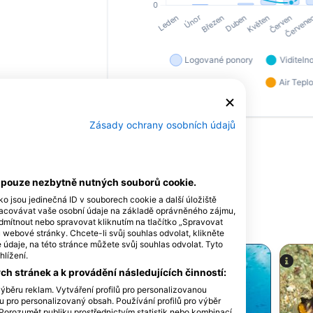
Zásady ochrany osobních údajů
í pouze nezbytně nutných souborů cookie.
ichů
ko jsou jedinečná ID v souborech cookie a další úložiště
racovávat vaše osobní údaje na základě oprávněného zájmu,
 generovaném uživateli
dmítnout nebo spravovat kliknutím na tlačítko „Spravovat
u webové stránky. Chcete-li svůj souhlas odvolat, klikněte
údaje, na této stránce můžete svůj souhlas odvolat. Tyto
hlížení.
h stránek a k provádění následujících činností:
ýběru reklam. Vytváření profilů pro personalizovanou
lu pro personalizovaný obsah. Používání profilů pro výběr
orozumět publiku prostřednictvím statistik nebo kombinací