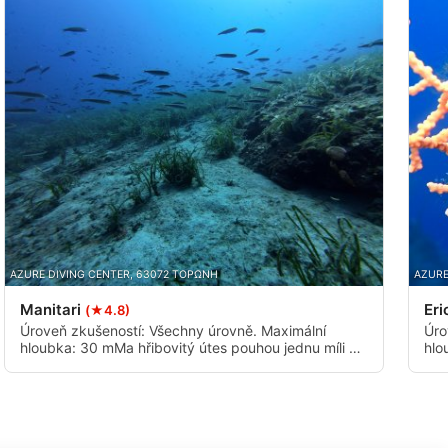
AZURE DIVING CENTER, 63072 ΤΟΡΩΝΗ
AZURE
Manitari
Eri
(★4.8)
Úroveň zkušeností: Všechny úrovně. Maximální
Úro
hloubka: 30 mMa hřibovitý útes pouhou jednu míli od
hlo
pobřeží s živými mořskými organismy. Je vhodný
cel
pro potápěče všech úrovní a má maximální hloubku
úte
33 metrů.