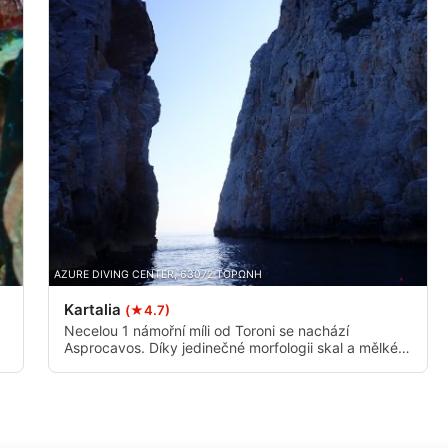
í údajů z různých zdrojů
í
AZURE DIVING CENTER, 63072 ΤΟΡΩΝΗ
Kartalia
(★4.7)
Necelou 1 námořní míli od Toroni se nachází
Asprocavos. Díky jedinečné morfologii skal a mělké
vodě je tato oblast ideálním místem pro amatérské
potápěče nebo potápěče, kteří chtějí absolvovat
méně náročný ponor.