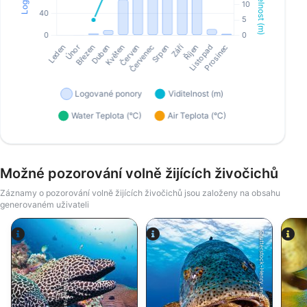
Možné pozorování volně žijících živočichů
Záznamy o pozorování volně žijících živočichů jsou založeny na obsahu
generovaném uživateli
Shutterstock-Henry_and_Laura_Whittaker
Alamy-WaterFrame