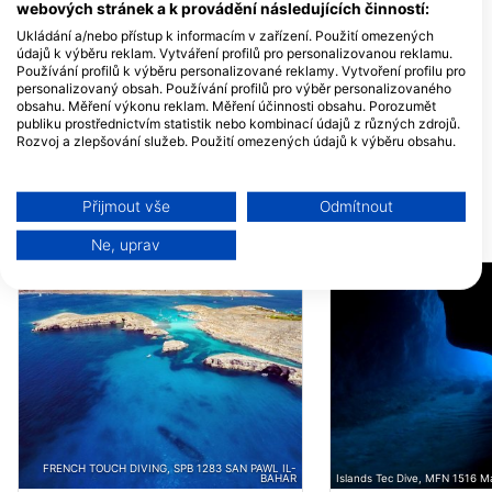
Tower Point - Exiles,
Limiti Ta’ Ghadira,
webových stránek a k provádění následujících činností:
SLM1601 Sliema, Malta
5940 Mellieha, Mal
Ukládání a/nebo přístup k informacím v zařízení. Použití omezených
údajů k výběru reklam. Vytváření profilů pro personalizovanou reklamu.
AQUATICA DIVING CENTRE
RITUAL DIVE
Používání profilů k výběru personalizované reklamy. Vytvoření profilu pro
MOSTA ROAD, SPB 3418
Block Hotel / Ulyss
personalizovaný obsah. Používání profilů pro výběr personalizovaného
ST PAUL’S BAY, Malta
Aparthotel, XLN140
obsahu. Měření výkonu reklam. Měření účinnosti obsahu. Porozumět
Xlendi / Gozo, Malta
publiku prostřednictvím statistik nebo kombinací údajů z různých zdrojů.
Scuba Dive Malta
Rozvoj a zlepšování služeb. Použití omezených údajů k výběru obsahu.
Triq Il-Qarnit, MLH 4231
Sliema Aquatic Spor
Další informace o využívání údajů společností Google naleznete zde:
Mellieha, Malta
Club, Tower Road.,
https://business.safety.google/privacy/
1606 Sliema, Malta
Data mohou být sdílena mimo Evropskou unii a odesílána do USA.
Přijmout vše
Odmítnout
Váš souhlas a zásady používání cookie se vztahují pouze na tento
DIVE LOKALITY V OKOLÍ
web/aplikaci.
Ne, uprav
Zobrazit seznam partnerů (1 Prodejci IAB)
Vaše údaje používáme pro následující účely:
Účely zpracování IAB:
Ukládání a/nebo přístup k informacím v
zařízení
Použití omezených údajů k výběru reklam
Vytváření profilů pro personalizovanou
FRENCH TOUCH DIVING, SPB 1283 SAN PAWL IL-
BAHAR
Islands Tec Dive, MFN 1516 M
reklamu