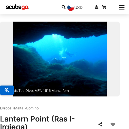
USD
© Islands Tec Dive, MFN 1516 Marsalforn
Evropa
Malta
Comino
Lantern Point (Ras I-
Irqieqa)