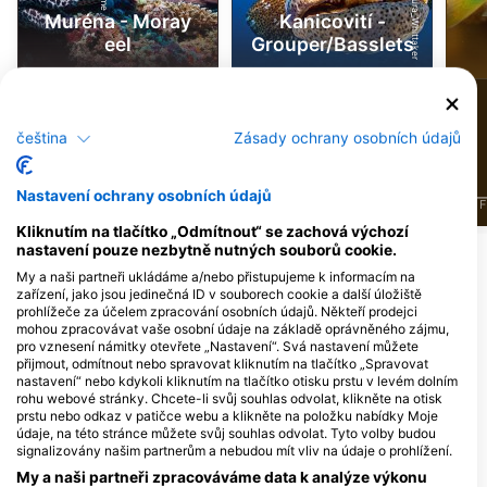
Muréna - Moray
Kanicovití -
eel
Grouper/Basslets
71
20
Pozorování
Pozorování
čeština
Zásady ochrany osobních údajů
Nastavení ochrany osobních údajů
J
F
M
A
M
J
J
A
S
O
N
D
J
F
M
A
M
J
J
A
S
O
N
D
J
F
Kliknutím na tlačítko „Odmítnout“ se zachová výchozí
nastavení pouze nezbytně nutných souborů cookie.
Potápěčská centra obsluhující tuto
My a naši partneři ukládáme a/nebo přistupujeme k informacím na
zařízení, jako jsou jedinečná ID v souborech cookie a další úložiště
potápěčskou lokalitu
prohlížeče za účelem zpracování osobních údajů. Někteří prodejci
mohou zpracovávat vaše osobní údaje na základě oprávněného zájmu,
pro vznesení námitky otevřete „Nastavení“. Svá nastavení můžete
přijmout, odmítnout nebo spravovat kliknutím na tlačítko „Spravovat
Bubbles Dive Centre
DIVE VISION MALTA LTD
nastavení“ nebo kdykoli kliknutím na tlačítko otisku prstu v levém dolním
Bubbles in Gozo Limited, 17 Triq Il-
RIVIERA SPA HOTEL, MLH 9069 l/o
rohu webové stránky. Chcete-li svůj souhlas odvolat, klikněte na otisk
Forn, MFN 1303 Marsalforn, Gozo,
Mellieha, Malta
prstu nebo odkaz v patičce webu a klikněte na položku nabídky Moje
Malta
údaje, na této stránce můžete svůj souhlas odvolat. Tyto volby budou
signalizovány našim partnerům a nebudou mít vliv na údaje o prohlížení.
Dive Systems
DUNE MALTA
My a naši partneři zpracováváme data k analýze výkonu