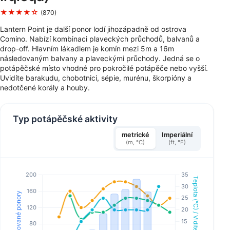
★★★★☆
(870)
Lantern Point je další ponor lodí jihozápadně od ostrova
Comino. Nabízí kombinaci plaveckých průchodů, balvanů a
drop-off. Hlavním lákadlem je komín mezi 5m a 16m
následovaným balvany a plaveckými průchody. Jedná se o
potápěčské místo vhodné pro pokročilé potápěče nebo vyšší.
Uvidíte barakudu, chobotnici, sépie, murénu, škorpióny a
nedotčené korály a houby.
Typ potápěčské aktivity
metrické
Imperiální
(m, °C)
(ft, °F)