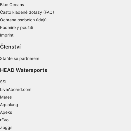
Používání přesných údajů o zeměpisné
Blue Oceans
poloze
Často kladené dotazy (FAQ)
Identifikace zařízení na základě aktivně
Ochrana osobních údajů
vyžádaných informací
Podmínky použití
Účely zpracování, které nesouvisejí s IAB:
Imprint
Nezbytné
Členství
Výkon
Staňte se partnerem
Funkční
HEAD Watersports
Reklamní
SSI
LiveAboard.com
Mares
Aqualung
Apeks
rEvo
Zoggs