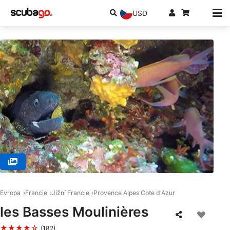
USD
© LE BRUSC PLONGÉE, 83140 SIX-FOURS-LES-PLAGES
Evropa
Francie
Jižní Francie
Provence Alpes Cote d'Azur
les Basses Moulinières
★★★★☆
(182)