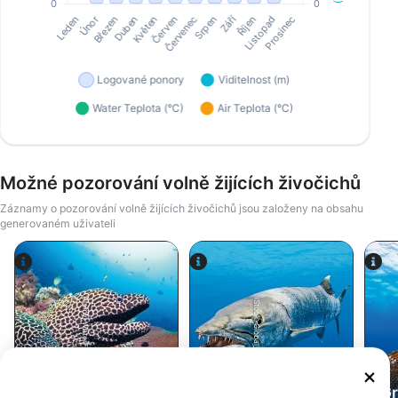
Možné pozorování volně žijících živočichů
Záznamy o pozorování volně žijících živočichů jsou založeny na obsahu
generovaném uživateli
Alamy-WaterFrame
iStock-Global_Pics
Muréna - Moray
Soltýn -
eel
Barracuda
Gr