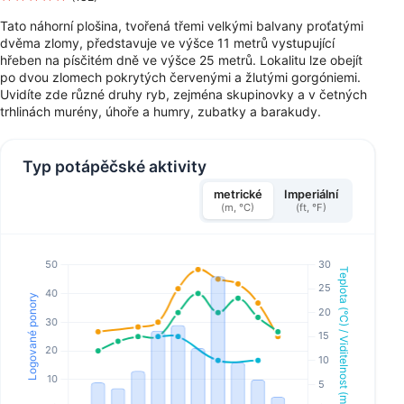
Tato náhorní plošina, tvořená třemi velkými balvany proťatými
dvěma zlomy, představuje ve výšce 11 metrů vystupující
hřeben na písčitém dně ve výšce 25 metrů. Lokalitu lze obejít
po dvou zlomech pokrytých červenými a žlutými gorgóniemi.
Uvidíte zde různé druhy ryb, zejména skupinovky a v četných
trhlinách murény, úhoře a humry, zubatky a barakudy.
Typ potápěčské aktivity
metrické
Imperiální
(m, °C)
(ft, °F)