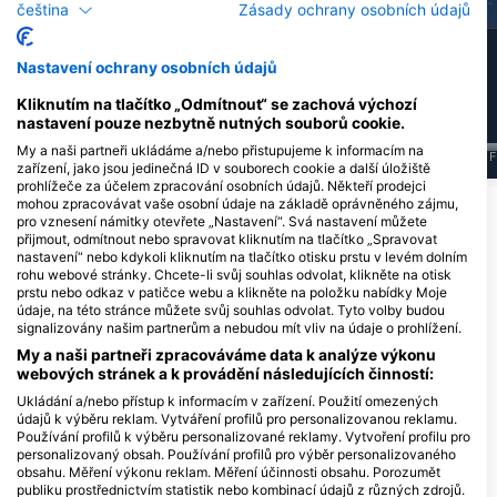
čeština
Zásady ochrany osobních údajů
29
10
Pozorování
Pozorování
Nastavení ochrany osobních údajů
Kliknutím na tlačítko „Odmítnout“ se zachová výchozí
nastavení pouze nezbytně nutných souborů cookie.
My a naši partneři ukládáme a/nebo přistupujeme k informacím na
J
F
M
A
M
J
J
A
S
O
N
D
J
F
M
A
M
J
J
A
S
O
N
D
J
F
zařízení, jako jsou jedinečná ID v souborech cookie a další úložiště
prohlížeče za účelem zpracování osobních údajů. Někteří prodejci
mohou zpracovávat vaše osobní údaje na základě oprávněného zájmu,
pro vznesení námitky otevřete „Nastavení“. Svá nastavení můžete
Potápěčská centra obsluhující tuto
přijmout, odmítnout nebo spravovat kliknutím na tlačítko „Spravovat
potápěčskou lokalitu
nastavení“ nebo kdykoli kliknutím na tlačítko otisku prstu v levém dolním
rohu webové stránky. Chcete-li svůj souhlas odvolat, klikněte na otisk
prstu nebo odkaz v patičce webu a klikněte na položku nabídky Moje
údaje, na této stránce můžete svůj souhlas odvolat. Tyto volby budou
LE BRUSC PLONGÉE
signalizovány našim partnerům a nebudou mít vliv na údaje o prohlížení.
29 rue des Pêcheurs, 83140 SIX-
Funny Diving GmbH,
My a naši partneři zpracováváme data k analýze výkonu
FOURS-LES-PLAGES, Francie
Tauchcontainer.ch
webových stránek a k provádění následujících činností:
Bahnhofstrasse 4, 4142
Muenchenstein, ŠvÝcarsko
Ukládání a/nebo přístup k informacím v zařízení. Použití omezených
údajů k výběru reklam. Vytváření profilů pro personalizovanou reklamu.
Používání profilů k výběru personalizované reklamy. Vytvoření profilu pro
personalizovaný obsah. Používání profilů pro výběr personalizovaného
DIVE LOKALITY V OKOLÍ
obsahu. Měření výkonu reklam. Měření účinnosti obsahu. Porozumět
publiku prostřednictvím statistik nebo kombinací údajů z různých zdrojů.