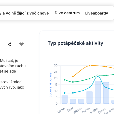
Dive centrum
 a volně žijící živočichové
Liveaboardy
Typ potápěčské aktivity
Muscat, je
stovního ruchu
ět se zde
taroví žraloci,
vých ryb, jako