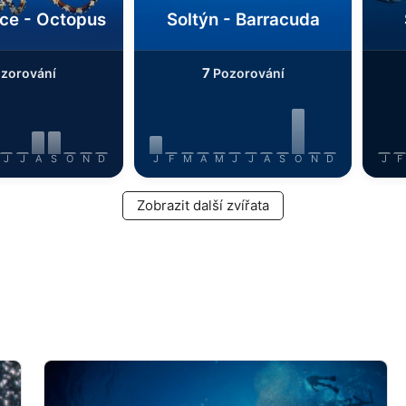
ce - Octopus
Soltýn - Barracuda
7
zorování
Pozorování
J
J
A
S
O
N
D
J
F
M
A
M
J
J
A
S
O
N
D
J
F
Zobrazit další zvířata