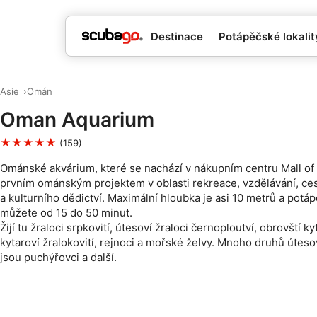
Destinace
Potápěčské lokality
Asie
Omán
Oman Aquarium
★★★★★
(159)
Ománské akvárium, které se nachází v nákupním centru Mall of 
prvním ománským projektem v oblasti rekreace, vzdělávání, ce
a kulturního dědictví. Maximální hloubka je asi 10 metrů a potáp
můžete od 15 do 50 minut.
Žijí tu žraloci srpkovití, útesoví žraloci černoploutví, obrovští ky
kytaroví žralokovití, rejnoci a mořské želvy. Mnoho druhů úteso
jsou puchýřovci a další.