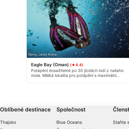
Mares, Janez Kranjc
Eagle Bay (Oman)
(★4.4)
Potápění dosažitelné po 30 jízdách lodí z našeho
mola. Mělká lokalita pro potápění s maximální
hloubkou 12 ma průměrem 9 metrů. Velký písčitý
kanál s korály na obou stranách.
Oblíbené destinace
Společnost
Členst
Thajsko
Blue Oceans
Staňte 