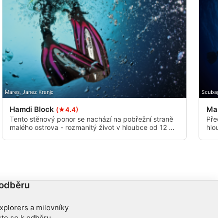
Mares, Janez Kranjc
Scubap
Hamdi Block
Ma
(★4.4)
Tento stěnový ponor se nachází na pobřežní straně
Pře
malého ostrova - rozmanitý život v hloubce od 12 m
hlo
až do 28 m v nejhlubším místě. Vzdálenost je asi 25
pot
minut jízdy lodí od přístaviště Roshan Jetty - velká
je 
šance vidět na trase delfíny.
roz
 odběru
xplorers a milovníky
ste se k odběru