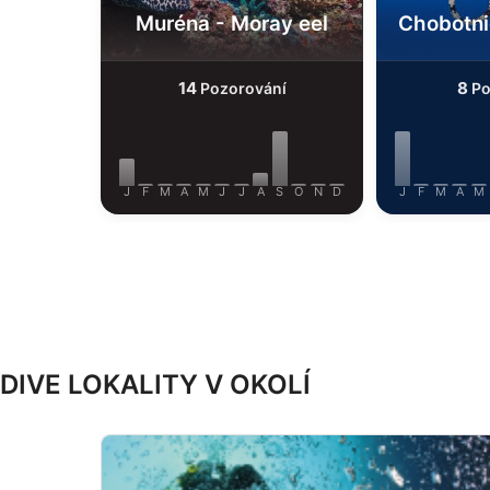
Muréna - Moray eel
Chobotni
14
8
Pozorování
Po
J
F
M
A
M
J
J
A
S
O
N
D
J
F
M
A
M
DIVE LOKALITY V OKOLÍ