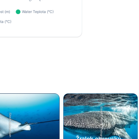
iStock/Extreme Photographer
iStock/Juliosanjuan
Žralok obrovský -