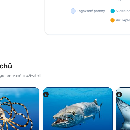
ichů
 generovaném uživateli
einhard Dirscherl
iStock-Global_Pics