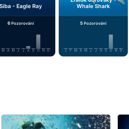
Siba - Eagle Ray
Whale Shark
6
5
Pozorování
Pozorování
M
A
M
J
J
A
S
O
N
D
J
F
M
A
M
J
J
A
S
O
N
D