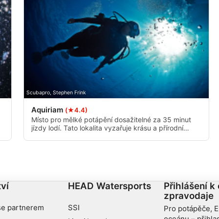
Scubapro, Stephen Frink
Aquiriam
(★4.4)
Místo pro mělké potápění dosažitelné za 35 minut
jízdy lodí. Tato lokalita vyzařuje krásu a přírodní
skalní útvary propůjčují okolí nesmírnou atmosféru.
Maximální hloubka potápěčské lokality je 18 metrů,
přičemž nejbohatší druhy ryb a korálů lze pozorovat
v 7 metrech.
ví
HEAD Watersports
Přihlášení k
zpravodaje
se partnerem
SSI
Pro potápěče, E
oceánu – přihla