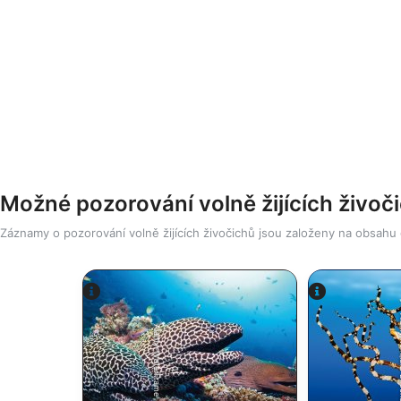
Možné pozorování volně žijících živoč
Záznamy o pozorování volně žijících živočichů jsou založeny na obsahu
Alamy/R
Alamy-WaterFrame