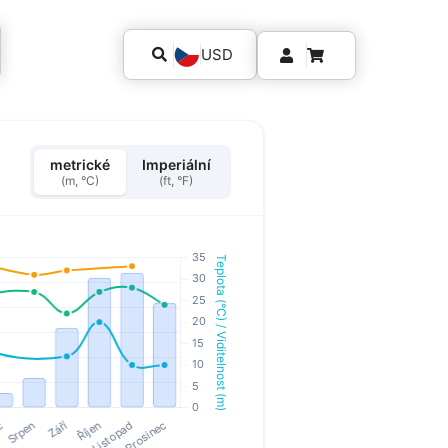
USD
metrické
Imperiální
(m, °C)
(ft, °F)