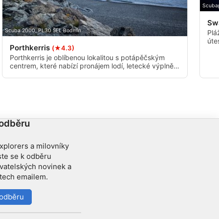
Scubap
Sw
Scuba 2000, PL30 5EL Bodmin
Plá
úte
Porthkerris
(★4.3)
hlo
zák
Porthkerris je oblíbenou lokalitou s potápěčským
centrem, které nabízí pronájem lodí, letecké výplně,
obchod a kavárnu Porthkerris Beach Cafe.
Porthkerris je také skvělým místem pro šnorchlovače
a freedivery. Delfíni, tuleni a ve správný roční čas
velryby a žraloci se vyhřívají v zálivu.
 odběru
xplorers a milovníky
ste se k odběru
ovatelských novinek a
etech emailem.
k odběru