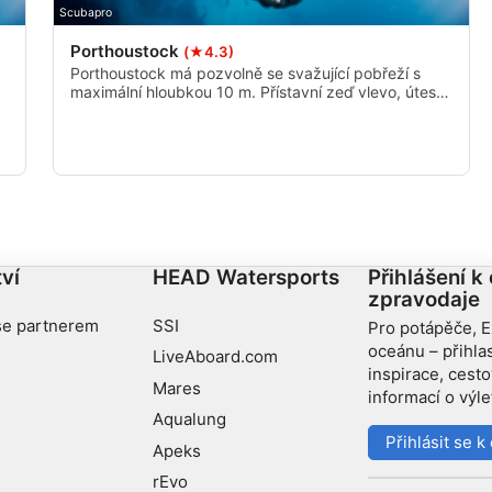
Scubapro
Porthoustock
(★4.3)
Porthoustock má pozvolně se svažující pobřeží s
maximální hloubkou 10 m. Přístavní zeď vlevo, útes
vpravo a písčité dno mezi nimi umožňují velkou
n
rozmanitost mořského života. Je to také ideální
lokalita pro výcvik začínajících potápěčů.
ví
HEAD Watersports
Přihlášení k
zpravodaje
se partnerem
SSI
Pro potápěče, E
oceánu – přihla
LiveAboard.com
inspirace, cest
Mares
informací o výl
Aqualung
Přihlásit se 
Apeks
rEvo