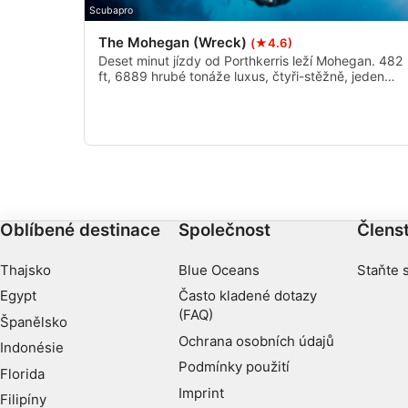
Scubapro
Výkon
The Mohegan (Wreck)
(★4.6)
Funkční
Deset minut jízdy od Porthkerris leží Mohegan. 482
ft, 6889 hrubé tonáže luxus, čtyři-stěžně, jeden
trychtýř vložka, která se potopila za záhadných
Reklamní
okolností po nárazu Manacles v roce 1898. Mohega
se musí potápět při slabém přílivu nebo při slabém
přílivu neapů.
Oblíbené destinace
Společnost
Členst
Thajsko
Blue Oceans
Staňte 
Egypt
Často kladené dotazy
(FAQ)
Španělsko
Ochrana osobních údajů
Indonésie
Podmínky použití
Florida
Imprint
Filipíny