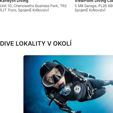
Karleyth Diving
ViewPoint Diving Co
Vytváření profilů pro personalizovaný obsah
Unit 10, Chenoweths Business Park, TR2
5 Mill Garage, PL26 6BU
5JT Truro, SpojenÉ KrÁlovstvÍ
SpojenÉ KrÁlovstvÍ
Používání profilů pro výběr personalizovaného obsahu
Měření výkonu reklam
Měření výkonu obsahu
DIVE LOKALITY V OKOLÍ
Porozumění publiku prostřednictvím statistik nebo kombinac
Rozvoj a zlepšování služeb
Použití omezených údajů k výběru obsahu
Speciální funkce IAB:
Používání přesných údajů o zeměpisné poloze
Identifikace zařízení na základě aktivně vyžádaných informac
Účely zpracování, které nesouvisejí s IAB:
Nezbytné