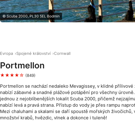
© Scuba 2000, PL30 5EL Bodmin
Evropa
Spojené království
Cornwall
Portmellon
★★★★☆
(849)
Portmellon se nachází nedaleko Mevagissey, v klidné přílivové 
nabízí zábavné a snadné plážové potápění pro všechny úrovně.
jednou z nejoblíbenějších lokalit Scuba 2000, přičemž nejzajím
nabízí levá a pravá strana. Přístup do vody je přes rampu naproti
Mezi chaluhami a skalami se daří spoustě mořských živočichů,
množství krabů, hvězdic, vlnek a dokonce i tuleně!