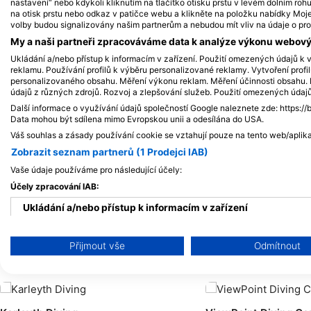
Alamy/R
iStock/ultramarinfoto
nastavení“ nebo kdykoli kliknutím na tlačítko otisku prstu v levém dolním roh
na otisk prstu nebo odkaz v patičce webu a klikněte na položku nabídky Moje 
volby budou signalizovány našim partnerům a nebudou mít vliv na údaje o pro
My a naši partneři zpracováváme data k analýze výkonu webovýc
Pyskounovití - Wrasse
Chobotni
Ukládání a/nebo přístup k informacím v zařízení. Použití omezených údajů k v
reklamu. Používání profilů k výběru personalizované reklamy. Vytvoření profi
personalizovaného obsahu. Měření výkonu reklam. Měření účinnosti obsahu. P
122
25
Pozorování
P
údajů z různých zdrojů. Rozvoj a zlepšování služeb. Použití omezených údaj
Další informace o využívání údajů společností Google naleznete zde: https://
Data mohou být sdílena mimo Evropskou unii a odesílána do USA.
Váš souhlas a zásady používání cookie se vztahují pouze na tento web/aplika
Zobrazit seznam partnerů (1 Prodejci IAB)
J
F
M
A
M
J
J
A
S
O
N
D
J
F
M
A
M
Vaše údaje používáme pro následující účely:
Účely zpracování IAB:
Ukládání a/nebo přístup k informacím v zařízení
Použití omezených údajů k výběru reklam
Přijmout vše
Odmítnout
Potápěčská centra obsluhující tuto po
Vytváření profilů pro personalizovanou reklamu
Používání profilů k výběru personalizované reklamy