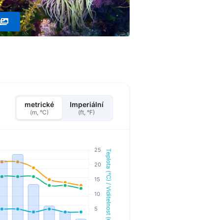
metrické
Imperiální
(m, °C)
(ft, °F)