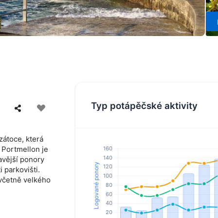
Typ potápěčské aktivity
zátoce, která
 Portmellon je
avější ponory
 parkovišti.
 včetně velkého