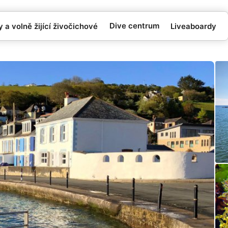
Dive centrum
 a volně žijící živočichové
Liveaboardy