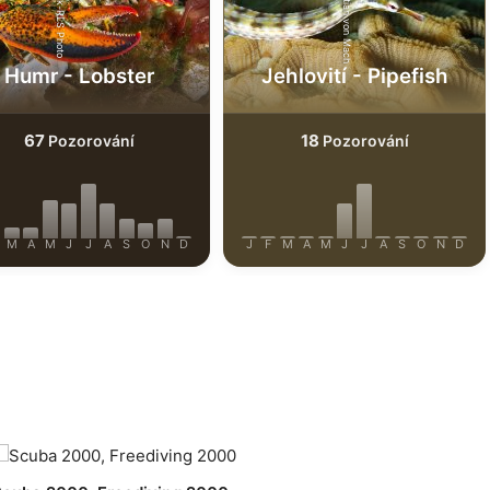
iStock-Christian von Mach
Shutterstock-RLS Photo
Humr - Lobster
Jehlovití - Pipefish
67
18
Pozorování
Pozorování
M
A
M
J
J
A
S
O
N
D
J
F
M
A
M
J
J
A
S
O
N
D