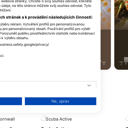
einhard Dirscherl
iStock-Michael Zeigler
u webové stránky. Chcete-li svůj souhlas odvolat, klikněte
údaje, na této stránce můžete svůj souhlas odvolat. Tyto
hlížení.
h stránek a k provádění následujících činností:
ce - Octopus
Krab - Crab
ýběru reklam. Vytváření profilů pro personalizovanou
lu pro personalizovaný obsah. Používání profilů pro výběr
orozumět publiku prostřednictvím statistik nebo kombinací
315
ozorování
Pozorování
ů k výběru obsahu.
business.safety.google/privacy/
ci.
J
J
A
S
O
N
D
J
F
M
A
M
J
J
A
S
O
N
D
J
F
Ne, uprav
tápěčskou lokalitu