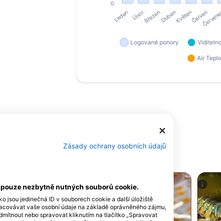
ichů
Zásady ochrany osobních údajů
 generovaném uživateli
í pouze nezbytně nutných souborů cookie.
ko jsou jedinečná ID v souborech cookie a další úložiště
racovávat vaše osobní údaje na základě oprávněného zájmu,
dmítnout nebo spravovat kliknutím na tlačítko „Spravovat