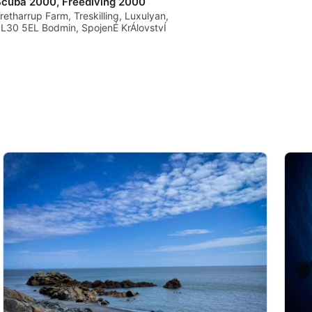
Scuba 2000, Freediving 2000
retharrup Farm, Treskilling, Luxulyan,
L30 5EL Bodmin, SpojenÉ KrÁlovstvÍ