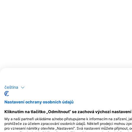
Možné pozorování volně žijících živoč
čeština
Záznamy o pozorování volně žijících živočichů jsou založeny na obsahu
Nastavení ochrany osobních údajů
Kliknutím na tlačítko „Odmítnout“ se zachová výchozí nastaven
My a naši partneři ukládáme a/nebo přistupujeme k informacím na zařízení, ja
prohlížeče za účelem zpracování osobních údajů. Někteří prodejci mohou zp
pro vznesení námitky otevřete „Nastavení“. Svá nastavení můžete přijmout, o