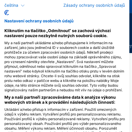
eel
Siba - Eagle Ray
čeština
Zásady ochrany osobních údajů
24
15
Pozorování
Pozorování
Nastavení ochrany osobních údajů
Kliknutím na tlačítko „Odmítnout“ se zachová výchozí
nastavení pouze nezbytně nutných souborů cookie.
My a naši partneři ukládáme a/nebo přistupujeme k informacím na
J
F
M
A
M
J
J
A
S
O
N
D
J
F
M
A
M
J
J
A
S
O
N
D
J
F
zařízení, jako jsou jedinečná ID v souborech cookie a další úložiště
prohlížeče za účelem zpracování osobních údajů. Někteří prodejci
mohou zpracovávat vaše osobní údaje na základě oprávněného zájmu,
pro vznesení námitky otevřete „Nastavení“. Svá nastavení můžete
přijmout, odmítnout nebo spravovat kliknutím na tlačítko „Spravovat
Potápěčská centra obsluhující tuto
nastavení“ nebo kdykoli kliknutím na tlačítko otisku prstu v levém dolním
potápěčskou lokalitu
rohu webové stránky. Chcete-li svůj souhlas odvolat, klikněte na otisk
prstu nebo odkaz v patičce webu a klikněte na položku nabídky Moje
údaje, na této stránce můžete svůj souhlas odvolat. Tyto volby budou
signalizovány našim partnerům a nebudou mít vliv na údaje o prohlížení.
My a naši partneři zpracováváme data k analýze výkonu
TANK’D PRO DIVE CENTER
Captain Morgan’s Dive
webových stránek a k provádění následujících činností:
UTILA, Tim Hammar
School Utila
Main Street - Utila, Bay Islands,
SANDY BAY, 34201 UTILA - Bay
Ukládání a/nebo přístup k informacím v zařízení. Použití omezených
11041 Utila - Bay Islands, OH -
Islands, Honduras
údajů k výběru reklam. Vytváření profilů pro personalizovanou reklamu.
Honduras
Používání profilů k výběru personalizované reklamy. Vytvoření profilu pro
personalizovaný obsah. Používání profilů pro výběr personalizovaného
obsahu. Měření výkonu reklam. Měření účinnosti obsahu. Porozumět
DIVE LOKALITY V OKOLÍ