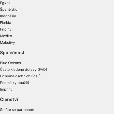
Egypt
Používání profilů pro výběr
Španělsko
personalizovaného obsahu
Indonésie
Měření výkonu reklam
Florida
Filipíny
Měření výkonu obsahu
Mexiko
Porozumění publiku prostřednictvím
Maledivy
statistik nebo kombinací údajů z různých
zdrojů
Společnost
Rozvoj a zlepšování služeb
Blue Oceans
Často kladené dotazy (FAQ)
Použití omezených údajů k výběru obsahu
Ochrana osobních údajů
Speciální funkce IAB:
Podmínky použití
Používání přesných údajů o zeměpisné
Imprint
poloze
Členství
Identifikace zařízení na základě aktivně
vyžádaných informací
Staňte se partnerem