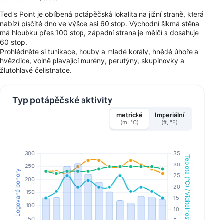
Ted's Point je oblíbená potápěčská lokalita na jižní straně, která
nabízí písčité dno ve výšce asi 60 stop. Východní šikmá stěna
má hloubku přes 100 stop, západní strana je mělčí a dosahuje
60 stop.
Prohlédněte si tunikace, houby a mladé korály, hnědé úhoře a
hvězdice, volně plavající murény, perutýny, skupinovky a
žlutohlavé čelistnatce.
Typ potápěčské aktivity
metrické
Imperiální
(m, °C)
(ft, °F)