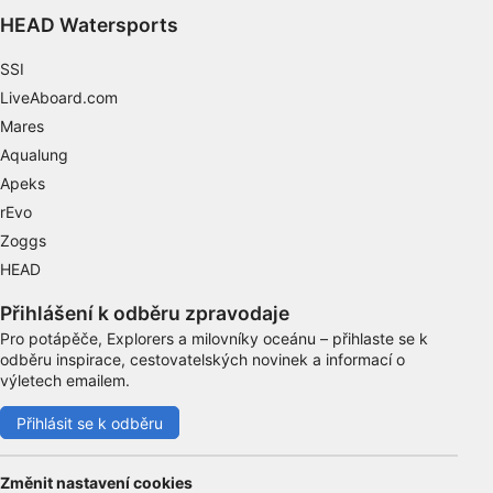
Účely zpracování, které nesouvisejí s IAB:
HEAD Watersports
Nezbytné
SSI
Výkon
LiveAboard.com
Mares
Funkční
Aqualung
Reklamní
Apeks
rEvo
Zoggs
HEAD
Přihlášení k odběru zpravodaje
Pro potápěče, Explorers a milovníky oceánu – přihlaste se k
odběru inspirace, cestovatelských novinek a informací o
výletech emailem.
Přihlásit se k odběru
Změnit nastavení cookies