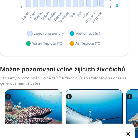
Možné pozorování volně žijících živočichů
Záznamy o pozorování volně žijících živočichů jsou založeny na obsahu
generovaném uživateli
Alamy-WaterFrame
iStock/Juliosanjuan
Muréna - Moray