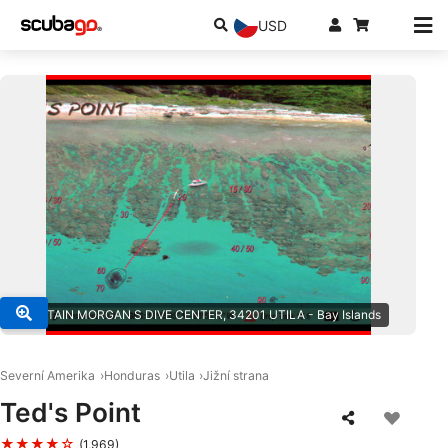
USD
© CAPTAIN MORGAN S DIVE CENTER, 34201 UTILA - Bay Islands
Severní Amerika
Honduras
Utila
Jižní strana
Ted's Point
★★★★☆
(1,969)