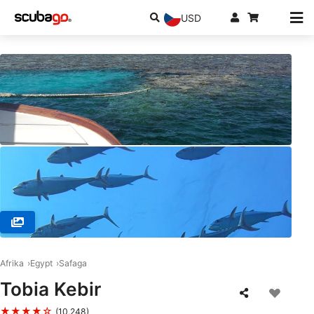
USD
© ORCA DIVE CLUB SOMA BAY, Soma Bay
Afrika
Egypt
Safaga
Tobia Kebir
★★★★☆
(10,248)