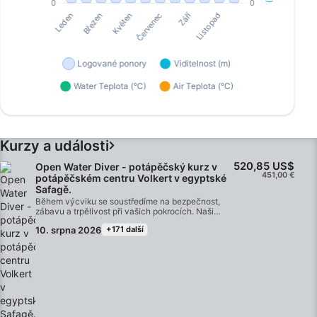
Kurzy a události
520,85 US$
Open Water Diver - potápěčský kurz v
451,00 €
potápěčském centru Volkert v egyptské
Safagě.
Během výcviku se soustředíme na bezpečnost,
zábavu a trpělivost při vašich pokrocích. Naši
německy mluvící instruktoři vás naučí potápět se s
10. srpna 2026
+171 další
lehkostí, abyste během kurzu mohli prozkoumat
nádherný podmořský svět Rudého moře.
Certifikace OWD je uznávána po celém světě a je
nejlepším způsobem, jak se stát kvalifikovaným
potápěčem a vydat se na dobrodružství, které
vám vydrží celý život. Kombinace individuální
výuky a praktických tréninků vám zajistí, že
získáte dovednosti a zkušenosti sebevědomého a
bezpečného potápěče. Na konci kurzu získáte