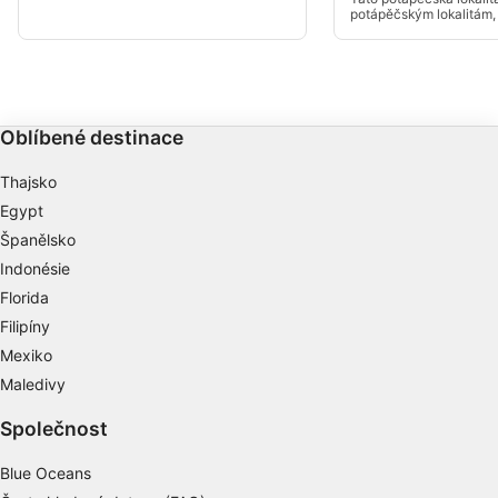
hloubky asi 15 m.
potápěčským lokalitám, 
ze souše. Vstup je pěšk
vzdálenosti přes vrchol 
Oblíbené destinace
Thajsko
Egypt
Španělsko
Indonésie
Florida
Filipíny
Mexiko
Maledivy
Společnost
Blue Oceans