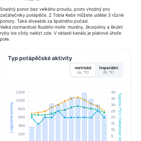
Snadný ponor bez velkého proudu, proto vhodný pro
začátečníky potápěče. Z Tobia Kebir můžete udělat 3 různé
ponory. Také diveable za špatného počasí.
Velká rozmanitost Rudého moře: murény, škorpióny a školní
ryby lze vždy nalézt zde. V oblasti kanálu je pískové úhoře
pole.
Typ potápěčské aktivity
metrické
Imperiální
(m, °C)
(ft, °F)