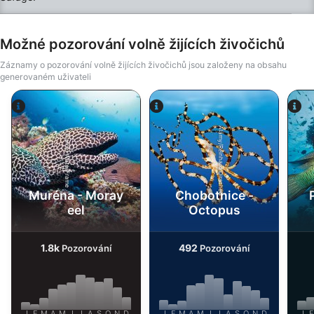
certifikát SSI Open Water Diver.
Možné pozorování volně žijících živočichů
Záznamy o pozorování volně žijících živočichů jsou založeny na obsahu
generovaném uživateli
Alamy/Reinhard Dirscherl
Alamy-WaterFrame
Muréna - Moray
Chobotnice -
eel
Octopus
1.8k
492
Pozorování
Pozorování
J
F
M
A
M
J
J
A
S
O
N
D
J
F
M
A
M
J
J
A
S
O
N
D
J
F