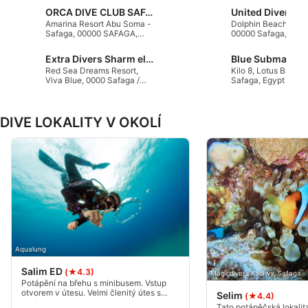
ORCA DIVE CLUB SAFAGA AMARINA
United Divers
Amarina Resort Abu Soma -
Dolphin Beach Hote
Safaga, 00000 SAFAGA,
00000 Safaga, Egyp
Egypt
Extra Divers Sharm el Naga
Red Sea Dreams Resort,
Kilo 8, Lotus Bay, 1
Viva Blue, 0000 Safaga /
Safaga, Egypt
Red Sea, Egypt
DIVE LOKALITY V OKOLÍ
Aqualung
Salim ED
(★4.3)
Magicdivers Kalawy, Safaga
Potápění na břehu s minibusem. Vstup
otvorem v útesu. Velmi členitý útes s
Selim
(★4.4)
korálovou zahradou po obou stranách do
Tato potápěčská lokalita