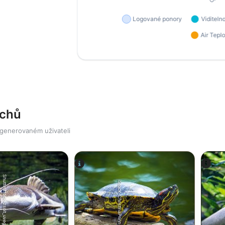
ichů
 generovaném uživateli
Shutterstock-zsolt_uveges
iStock-ChristinaPrinn