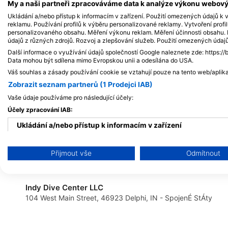
My a naši partneři zpracováváme data k analýze výkonu webovýc
Ukládání a/nebo přístup k informacím v zařízení. Použití omezených údajů k v
reklamu. Používání profilů k výběru personalizované reklamy. Vytvoření profi
personalizovaného obsahu. Měření výkonu reklam. Měření účinnosti obsahu. P
údajů z různých zdrojů. Rozvoj a zlepšování služeb. Použití omezených údaj
Další informace o využívání údajů společností Google naleznete zde: https://
Data mohou být sdílena mimo Evropskou unii a odesílána do USA.
Váš souhlas a zásady používání cookie se vztahují pouze na tento web/aplika
Zobrazit seznam partnerů (1 Prodejci IAB)
Vaše údaje používáme pro následující účely:
Účely zpracování IAB:
Diventures Marietta
2714 Sandy Plains Rd, 30066 Marietta, GA - SpojenÉ StÁty
Ukládání a/nebo přístup k informacím v zařízení
Použití omezených údajů k výběru reklam
Adventure Sports II INC
Přijmout vše
Odmítnout
1546 East Ann Street, 36107 Montgomery, AL - SpojenÉ StÁ
Vytváření profilů pro personalizovanou reklamu
Indy Dive Center LLC
Používání profilů k výběru personalizované reklamy
104 West Main Street, 46923 Delphi, IN - SpojenÉ StÁty
Vytváření profilů pro personalizovaný obsah