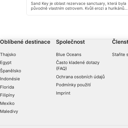
Funkční
Sand Key je oblast rezervace sanctuary, která byla
původně vlastním ostrovem. Kvůli erozi a hurikánům
byl zredukován na velmi malý kus písku obklopený
Reklamní
korálovým útesem. Písek je obzvláště pěkný rys,
který obvykle nemáte na jiných korálových útesech
na Floridě. Skvělé místo pro potápění a šnorchl.
Oblíbené destinace
Společnost
Členst
Thajsko
Blue Oceans
Staňte 
Egypt
Často kladené dotazy
(FAQ)
Španělsko
Ochrana osobních údajů
Indonésie
Podmínky použití
Florida
Imprint
Filipíny
Mexiko
Maledivy