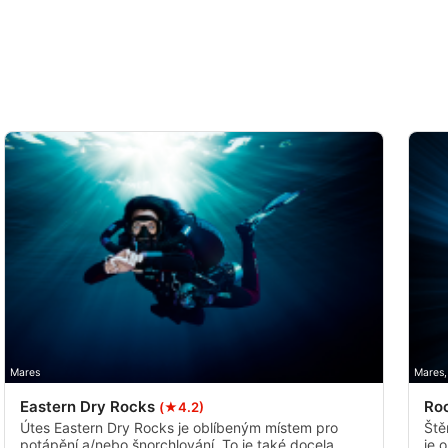
Mares
Mares,
Eastern Dry Rocks
Ro
(★4.2)
Útes Eastern Dry Rocks je oblíbeným místem pro
Ště
potápění a/nebo šnorchlování. To je také docela
je 