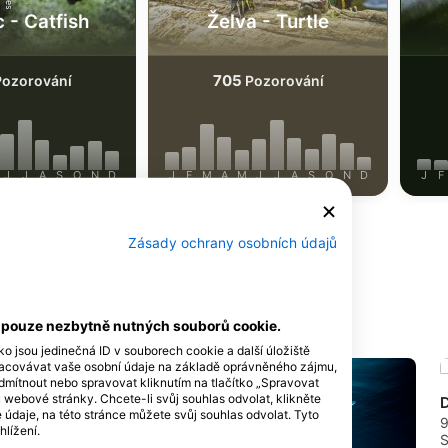
 - Catfish
Želva - Turtle
705
ozorování
Pozorování
J
J
A
S
O
N
D
J
F
M
A
M
J
J
A
S
O
N
D
J
F
Zásady ochrany osobních údajů
tápěčskou lokalitu
í pouze nezbytně nutných souborů cookie.
ko jsou jedinečná ID v souborech cookie a další úložiště
racovávat vaše osobní údaje na základě oprávněného zájmu,
dmítnout nebo spravovat kliknutím na tlačítko „Spravovat
u webové stránky. Chcete-li svůj souhlas odvolat, klikněte
ade Lloyd
údaje, na této stránce můžete svůj souhlas odvolat. Tyto
0 Auburn, AL -
9
hlížení.
S