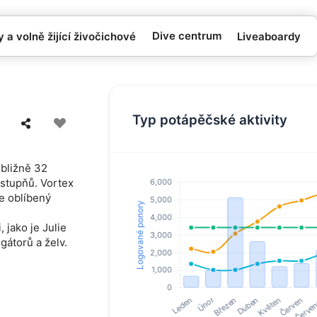
Dive centrum
 a volně žijící živočichové
Liveaboardy
Typ potápěčské aktivity
ibližně 32
 stupňů. Vortex
je oblíbený
 jako je Julie
gátorů a želv.