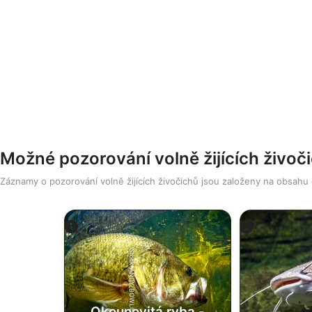
Možné pozorování volně žijících živoč
Záznamy o pozorování volně žijících živočichů jsou založeny na obsahu
iStock-ANDY_BOWLIN
Okounovitá ryba -