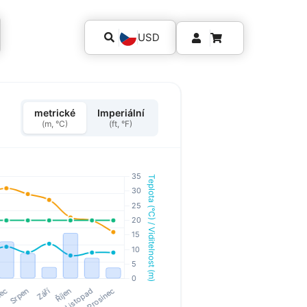
USD
metrické
Imperiální
(m, °C)
(ft, °F)