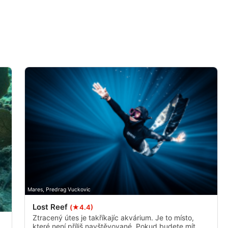
í údajů z různých zdrojů
í
Mares, Predrag Vuckovic
Lost Reef
(★4.4)
Ztracený útes je takříkajíc akvárium. Je to místo,
které není příliš navštěvované. Pokud budete mít