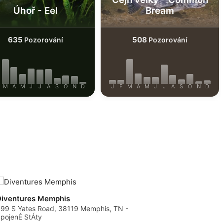
Úhoř - Eel
Bream
635
508
Pozorování
Pozorování
M
A
M
J
J
A
S
O
N
D
J
F
M
A
M
J
J
A
S
O
N
D
Diventures Memphis
99 S Yates Road, 38119 Memphis, TN -
pojenÉ StÁty