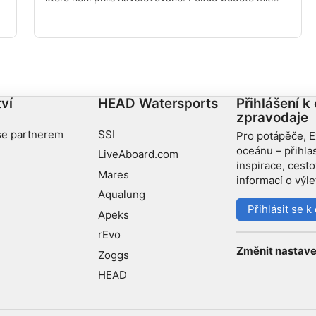
možnost se na něm nechat unášet, vřele vám to
doporučuji.
ví
HEAD Watersports
Přihlášení k
zpravodaje
se partnerem
SSI
Pro potápěče, E
oceánu – přihla
LiveAboard.com
inspirace, cest
Mares
informací o výl
Aqualung
Přihlásit se 
Apeks
rEvo
Změnit nastave
Zoggs
HEAD