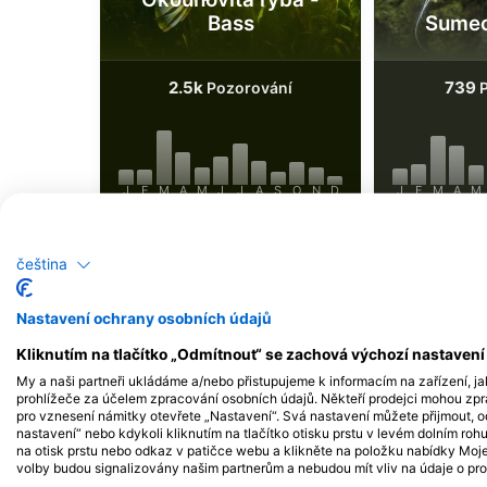
Bass
Sumec
2.5k
739
Pozorování
P
J
F
M
A
M
J
J
A
S
O
N
D
J
F
M
A
M
čeština
Nastavení ochrany osobních údajů
Potápěčská centra obsluhující tuto po
Kliknutím na tlačítko „Odmítnout“ se zachová výchozí nastaven
My a naši partneři ukládáme a/nebo přistupujeme k informacím na zařízení, ja
prohlížeče za účelem zpracování osobních údajů. Někteří prodejci mohou zp
pro vznesení námitky otevřete „Nastavení“. Svá nastavení můžete přijmout, o
nastavení“ nebo kdykoli kliknutím na tlačítko otisku prstu v levém dolním roh
Woods & Water
Adventure Sports, W
na otisk prstu nebo odkaz v patičce webu a klikněte na položku nabídky Moje 
124 Edwards Ave, 33510 Brandon, FL -
747 E Glenn Ave., 3683
volby budou signalizovány našim partnerům a nebudou mít vliv na údaje o pro
SpojenÉ StÁty
SpojenÉ StÁty