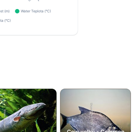
Shutterstock-Tony Tilford
iStock-wrangel
Cejn velký - Common