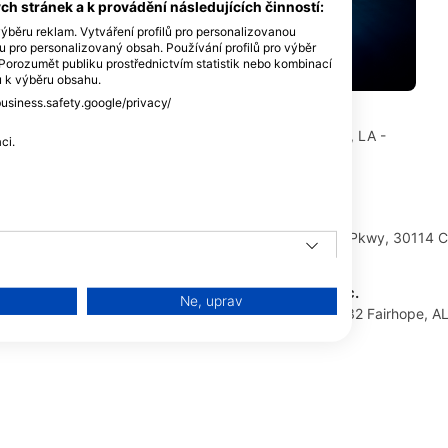
h stránek a k provádění následujících činností:
ýběru reklam. Vytváření profilů pro personalizovanou
lu pro personalizovaný obsah. Používání profilů pro výběr
orozumět publiku prostřednictvím statistik nebo kombinací
ů k výběru obsahu.
business.safety.google/privacy/
Harry’s Dive Shop, Inc.
4709 Airline Dr., 70001 Metairie, LA -
ci.
SpojenÉ StÁty
Dive Haven
1907 Reinhardt College Pkwy, 30114 C
Underwater Works Inc.
Ne, uprav
ty
24208 Us Hwy 98, 36532 Fairhope, AL