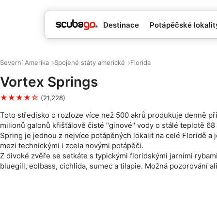
Destinace
Potápěčské lokality
Severní Amerika
Spojené státy americké
Florida
Vortex Springs
★★★★☆
(21,228)
Toto středisko o rozloze více než 500 akrů produkuje denně př
milionů galonů křišťálově čisté "ginové" vody o stálé teplotě 68
Spring je jednou z nejvíce potápěných lokalit na celé Floridě a 
mezi technickými i zcela novými potápěči.
Z divoké zvěře se setkáte s typickými floridskými jarními rybami,
bluegill, eolbass, cichlida, sumec a tilapie. Možná pozorování ali