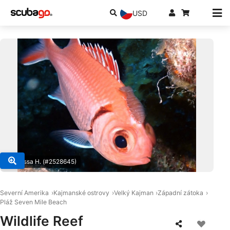
USD
© Melissa H. (#2528645)
Severní Amerika
Kajmanské ostrovy
Velký Kajman
Západní zátoka
Pláž Seven Mile Beach
Wildlife Reef