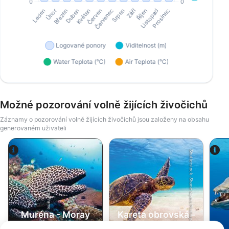
Možné pozorování volně žijících živočichů
Záznamy o pozorování volně žijících živočichů jsou založeny na obsahu
generovaném uživateli
Shutterstock-Shane Myers Photography
Alamy-WaterFrame
Muréna - Moray
Kareta obrovská -
eel
Green Turtle