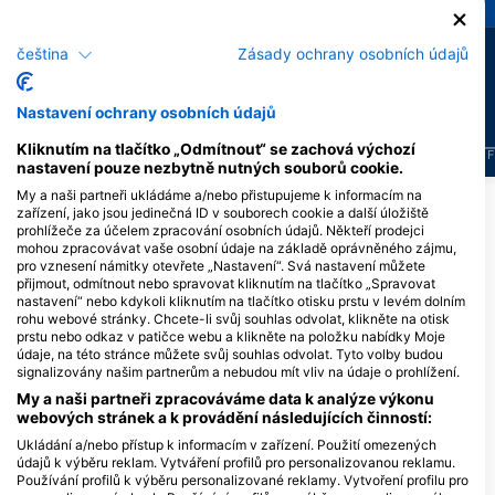
27
21
Pozorování
Pozorování
čeština
Zásady ochrany osobních údajů
Nastavení ochrany osobních údajů
Kliknutím na tlačítko „Odmítnout“ se zachová výchozí
J
F
M
A
M
J
J
A
S
O
N
D
J
F
M
A
M
J
J
A
S
O
N
D
J
F
nastavení pouze nezbytně nutných souborů cookie.
My a naši partneři ukládáme a/nebo přistupujeme k informacím na
Zobrazit další zvířata
zařízení, jako jsou jedinečná ID v souborech cookie a další úložiště
prohlížeče za účelem zpracování osobních údajů. Někteří prodejci
mohou zpracovávat vaše osobní údaje na základě oprávněného zájmu,
pro vznesení námitky otevřete „Nastavení“. Svá nastavení můžete
Potápěčská centra obsluhující tuto
přijmout, odmítnout nebo spravovat kliknutím na tlačítko „Spravovat
potápěčskou lokalitu
nastavení“ nebo kdykoli kliknutím na tlačítko otisku prstu v levém dolním
rohu webové stránky. Chcete-li svůj souhlas odvolat, klikněte na otisk
prstu nebo odkaz v patičce webu a klikněte na položku nabídky Moje
údaje, na této stránce můžete svůj souhlas odvolat. Tyto volby budou
signalizovány našim partnerům a nebudou mít vliv na údaje o prohlížení.
My a naši partneři zpracováváme data k analýze výkonu
webových stránek a k provádění následujících činností:
Ukládání a/nebo přístup k informacím v zařízení. Použití omezených
údajů k výběru reklam. Vytváření profilů pro personalizovanou reklamu.
Používání profilů k výběru personalizované reklamy. Vytvoření profilu pro
Sunset Divers