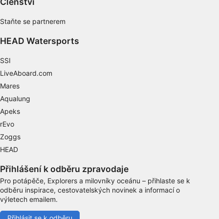
Členství
vyžádaných informací
Účely zpracování, které nesouvisejí s IAB:
Staňte se partnerem
Nezbytné
HEAD Watersports
Výkon
SSI
Funkční
LiveAboard.com
Mares
Reklamní
Aqualung
Apeks
rEvo
Zoggs
HEAD
Přihlášení k odběru zpravodaje
Pro potápěče, Explorers a milovníky oceánu – přihlaste se k
odběru inspirace, cestovatelských novinek a informací o
výletech emailem.
Přihlásit se k odběru