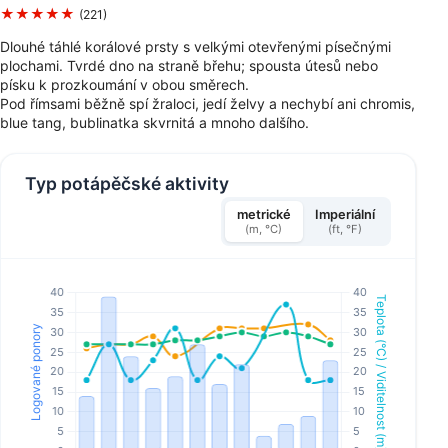
★★★★★
(221)
Dlouhé táhlé korálové prsty s velkými otevřenými písečnými
plochami. Tvrdé dno na straně břehu; spousta útesů nebo
písku k prozkoumání v obou směrech.
Pod římsami běžně spí žraloci, jedí želvy a nechybí ani chromis,
blue tang, bublinatka skvrnitá a mnoho dalšího.
Typ potápěčské aktivity
metrické
Imperiální
(m, °C)
(ft, °F)