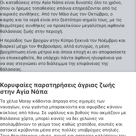
Οι καταδύσεις στην Αγία Νάπα είναι δυνατές όλο το χρόνο,
Χρήση προφίλ για επιλογή
εξατομικευμένων διαφημίσεων
όπου οι ήρεμες τοποθεσίες σπάνια επηρεάζονται από τις
καιρικές συνθήκες. Από τον Μάιο έως τον Οκτώβριο, ο
καιρός και τα νερά είναι στο ζεστότερο σημείο τους, με τις
Δημιουργία προφίλ για εξατομίκευση
περιεχομένου
θερμότερες συνθήκες να προσελκύουν μεγαλύτερη αφθονία
θαλάσσιας ζωής στην περιοχή.
Χρήση προφίλ για επιλογή εξατομικευμένου
Η περίοδος των βροχών στην Κύπρο ξεκινά τον Νοέμβριο και
περιεχομένου
διαρκεί μέχρι τον Φεβρουάριο, αλλά ευτυχώς, η μέση
βροχόπτωση είναι μέτρια και όποια εποχή κι αν αποφασίσετε
Μέτρηση της διαφημιστικής απόδοσης
να επισκεφθείτε, θα υπάρχει πάντα άφθονη ηλιοφάνεια για
να σας στεγνώσει στο διάλειμμα της επιφάνειας της
Μέτρηση απόδοσης περιεχομένου
θάλασσας.
Κατανόηση του κοινού μέσω στατιστικών
Κορυφαίες παρατηρήσεις άγριας ζωής
στοιχείων ή συνδυασμών δεδομένων από
στην Αγία Νάπα
διαφορετικές πηγές
Τα χέλια Moray κάθονται άπραγα στις σχισμές των
Ανάπτυξη και βελτίωση υπηρεσιών
ναυαγίων, ενώ γιγάντια μπαρακούντα και σφυρίδες κάνουν
κύκλους από πάνω. Σε υφάλους και βυθούς που ακμάζουν με
Χρήση περιορισμένων δεδομένων για την
θαλάσσια χόρτα, μπορεί κανείς να δει χελώνες να
επιλογή περιεχομένου
απολαμβάνουν το γεύμα τους καθώς χταπόδια, σουπιές και
αστακοί κρύβονται μέσα στις πολλές υποβρύχιες σπηλιές.
Ειδικά χαρακτηριστικά IAB:
Τους θερμότερους μήνες, αχινοί και αστερίες καλύπτουν τον