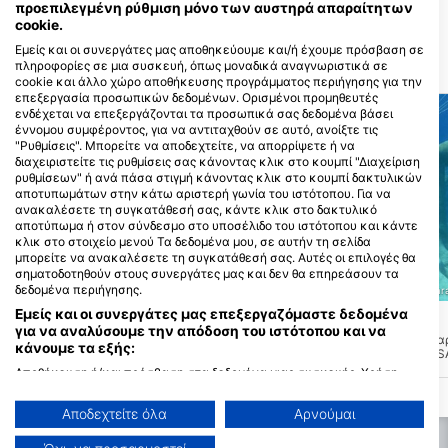
NAPA, Κύπρος
προεπιλεγμένη ρύθμιση μόνο των αυστηρά απαραίτητων
cookie.
Εμείς και οι συνεργάτες μας αποθηκεύουμε και/ή έχουμε πρόσβαση σε
πληροφορίες σε μια συσκευή, όπως μοναδικά αναγνωριστικά σε
Καταδ. περιοχές
cookie και άλλο χώρο αποθήκευσης προγράμματος περιήγησης για την
επεξεργασία προσωπικών δεδομένων. Ορισμένοι προμηθευτές
ενδέχεται να επεξεργάζονται τα προσωπικά σας δεδομένα βάσει
έννομου συμφέροντος, για να αντιταχθούν σε αυτό, ανοίξτε τις
"Ρυθμίσεις". Μπορείτε να αποδεχτείτε, να απορρίψετε ή να
διαχειριστείτε τις ρυθμίσεις σας κάνοντας κλικ στο κουμπί "Διαχείριση
ρυθμίσεων" ή ανά πάσα στιγμή κάνοντας κλικ στο κουμπί δακτυλικών
αποτυπωμάτων στην κάτω αριστερή γωνία του ιστότοπου. Για να
ανακαλέσετε τη συγκατάθεσή σας, κάντε κλικ στο δακτυλικό
αποτύπωμα ή στον σύνδεσμο στο υποσέλιδο του ιστότοπου και κάντε
κλικ στο στοιχείο μενού Τα δεδομένα μου, σε αυτήν τη σελίδα
μπορείτε να ανακαλέσετε τη συγκατάθεσή σας. Αυτές οι επιλογές θα
σηματοδοτηθούν στους συνεργάτες μας και δεν θα επηρεάσουν τα
δεδομένα περιήγησης.
Poseidon Dive Centre, 5296 Paralimni
Poseidon Dive Centre, 5296 Para
Εμείς και οι συνεργάτες μας επεξεργαζόμαστε δεδομένα
Caves, Cape Greco
MUSAN
(★4.5)
(★4.4)
για να αναλύσουμε την απόδοση του ιστότοπου και να
Βρίσκεται στη νότια ακτή αυτό το site
Ακριβώς έξω από την πα
κάνουμε τα εξής:
προσφέρει σήραγγες και σπηλιές. Μια
στην Αγία Νάπα, το MUS
μικρή βόλτα κάτω από ένα βραχώδες
Υποβρύχιας Γλυπτικής Α
Αποθήκευση ή/και πρόσβαση στα δεδομένα μιας συσκευής. Χρήση
μονοπάτι προς την άκρη των υδάτων
βρίσκεται σε μέγιστο βάθ
περιορισμένων δεδομένων για την επιλογή διαφημίσεων. Δημιουργία
και στη συνέχεια ένα γιγαντιαίο
μέτρων. Η πρόσβαση στ
προφίλ για εξατομικευμένες διαφημίσεις. Χρήση προφίλ για επιλογή
διασκελισμό in. Το μέγιστο βάθος είναι
γίνεται αυστηρά μέσω εν
Αποδεχτείτε όλα
Αρνούμαι
εξατομικευμένων διαφημίσεων. Δημιουργία προφίλ για εξατομίκευση
περίπου 13m. Η έξοδος μπορεί να είναι
καταδυτικού κέντρου.
περιεχομένου. Χρήση προφίλ για επιλογή εξατομικευμένου
παραδοσιακή ή υπάρχει ένα άλλο