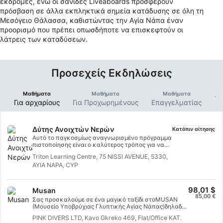
εκδρομές, ενώ οι σανίδες Liveaboards προσφέρουν
πρόσβαση σε άλλα εκπληκτικά σημεία κατάδυσης σε όλη τη
Μεσόγειο Θάλασσα, καθιστώντας την Αγία Νάπα έναν
προορισμό που πρέπει οπωσδήποτε να επισκεφτούν οι
λάτρεις των καταδύσεων.
Προσεχείς Εκδηλώσεις
Μαθήματα
Μαθήματα
Μαθήματα
Τα
Για αρχαρίους
Για Προχωρημένους
Επαγγελματίας
Δύτης Ανοιχτών Νερών
Κατόπιν αίτησης
Αυτό το παγκοσμίως αναγνωρισμένο πρόγραμμα
πιστοποίησης είναι ο καλύτερος τρόπος για να
ξεκινήσετε τις δια βίου περιπέτειές σας ως
Triton Learning Centre, 75 NISSI AVENUE, 5330,
πιστοποιημένος δύτης. Η εξατομικευμένη
AYIA NAPA, CYP
εκπαίδευση συνδυάζεται με συνεδρίες
εξάσκησης στο νερό για να διασφαλιστεί ότι
έχετε τις δεξιότητες και την εμπειρία που
απαιτούνται για να νιώσετε πραγματικά άνετα
98,01 $
Musan
κάτω από το νερό. Θα αποκτήσετε την
85,00 €
Σας προσκαλούμε σε ένα μαγικό ταξίδι στοMUSAN
πιστοποίηση SSI Open Water Diver.
(Μουσείο Υποβρύχιας Γλυπτικής Αγίας Νάπας)δηλαδή
το πρώτο υποβρύχιο δάσος γλυπτών στον κόσμο, έργο
PINK DIVERS LTD, Kavo Gkreko 469, Flat/Office KAT.
του Jason deCaires Taylor.Αυτό το μοναδικό μουσείο