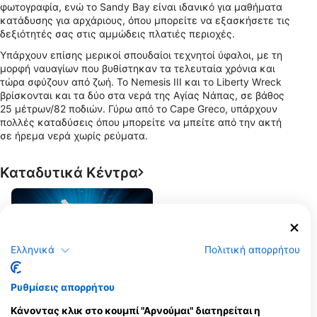
φωτογραφία, ενώ το Sandy Bay είναι ιδανικό για μαθήματα
κατάδυσης για αρχάριους, όπου μπορείτε να εξασκήσετε τις
δεξιότητές σας στις αμμώδεις πλατιές περιοχές.
Υπάρχουν επίσης μερικοί σπουδαίοι τεχνητοί ύφαλοι, με τη
μορφή ναυαγίων που βυθίστηκαν τα τελευταία χρόνια και
τώρα σφύζουν από ζωή. Το Nemesis III και το Liberty Wreck
βρίσκονται και τα δύο στα νερά της Αγίας Νάπας, σε βάθος
25 μέτρων/82 ποδιών. Γύρω από το Cape Greco, υπάρχουν
πολλές καταδύσεις όπου μπορείτε να μπείτε από την ακτή
σε ήρεμα νερά χωρίς ρεύματα.
Καταδυτικά Κέντρα
Ελληνικά
Πολιτική απορρήτου
Ρυθμίσεις απορρήτου
Triton Learning Centre
Κάνοντας κλικ στο κουμπί "Αρνούμαι" διατηρείται η
75 NISSI AVENUE, 5330 AYIA