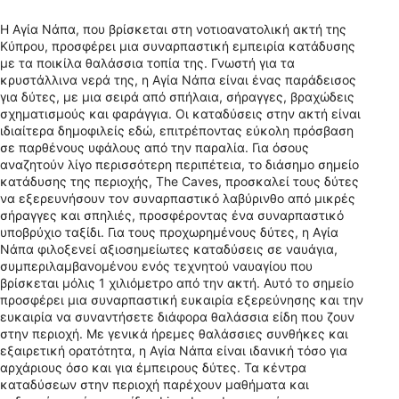
Η Αγία Νάπα, που βρίσκεται στη νοτιοανατολική ακτή της
Κύπρου, προσφέρει μια συναρπαστική εμπειρία κατάδυσης
με τα ποικίλα θαλάσσια τοπία της. Γνωστή για τα
κρυστάλλινα νερά της, η Αγία Νάπα είναι ένας παράδεισος
για δύτες, με μια σειρά από σπήλαια, σήραγγες, βραχώδεις
σχηματισμούς και φαράγγια. Οι καταδύσεις στην ακτή είναι
ιδιαίτερα δημοφιλείς εδώ, επιτρέποντας εύκολη πρόσβαση
σε παρθένους υφάλους από την παραλία. Για όσους
αναζητούν λίγο περισσότερη περιπέτεια, το διάσημο σημείο
κατάδυσης της περιοχής, The Caves, προσκαλεί τους δύτες
να εξερευνήσουν τον συναρπαστικό λαβύρινθο από μικρές
σήραγγες και σπηλιές, προσφέροντας ένα συναρπαστικό
υποβρύχιο ταξίδι. Για τους προχωρημένους δύτες, η Αγία
Νάπα φιλοξενεί αξιοσημείωτες καταδύσεις σε ναυάγια,
συμπεριλαμβανομένου ενός τεχνητού ναυαγίου που
βρίσκεται μόλις 1 χιλιόμετρο από την ακτή. Αυτό το σημείο
προσφέρει μια συναρπαστική ευκαιρία εξερεύνησης και την
ευκαιρία να συναντήσετε διάφορα θαλάσσια είδη που ζουν
στην περιοχή. Με γενικά ήρεμες θαλάσσιες συνθήκες και
εξαιρετική ορατότητα, η Αγία Νάπα είναι ιδανική τόσο για
αρχάριους όσο και για έμπειρους δύτες. Τα κέντρα
καταδύσεων στην περιοχή παρέχουν μαθήματα και