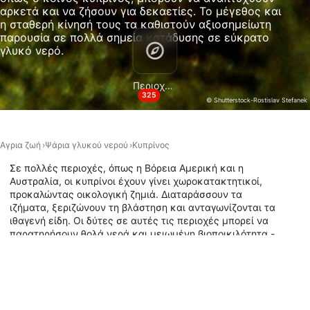
Μέτρηση απόδοσης περιεχομένου
αρκετά και να ζήσουν για δεκαετίες. Το μέγεθος και
η σταθερή κίνησή τους τα καθιστούν αξιοσημείωτη
Κατανόηση του κοινού μέσω στατιστικών
παρουσία σε πολλά σημεία κατάδυσης σε εύκρατο
στοιχείων ή συνδυασμών δεδομένων από
γλυκό νερό.
διαφορετικές πηγές
Ανάπτυξη και βελτίωση υπηρεσιών
Περιοχές κατάδυσης
325
© Shutterstock-Rostislav Stefanek
Χρήση περιορισμένων δεδομένων για την
επιλογή περιεχομένου
Αγρια ζωή
Ψάρια γλυκού νερού
Κυπρίνος
Ειδικά χαρακτηριστικά IAB:
Χρήση επακριβών δεδομένων
Σε πολλές περιοχές, όπως η Βόρεια Αμερική και η
γεωεντοπισμού
Αυστραλία, οι κυπρίνοι έχουν γίνει χωροκατακτητικοί,
προκαλώντας οικολογική ζημιά. Διαταράσσουν τα
ιζήματα, ξεριζώνουν τη βλάστηση και ανταγωνίζονται τα
Αναγνώριση συσκευών με βάση
πληροφορίες που ζητούνται ενεργά
ιθαγενή είδη. Οι δύτες σε αυτές τις περιοχές μπορεί να
παρατηρήσουν θολά νερά και μειωμένη βιοποικιλότητα -
Σκοποί επεξεργασίας που δεν αφορούν τη ΔΑΒ:
σαφή σημάδια της επίδρασης του κυπρίνου. Οι δύτες
συχνά εντοπίζουν κυπρίνους να πλεύσουν αργά κατά
Απαραίτητη
μήκος του βυθού σε λίμνες και ποτάμια. Καταδυθείτε με
κυπρίνους σήμερα, επισκεπτόμενοι ένα από τα σημεία
Εκτέλεση
κατάδυσης στον παρακάτω χάρτη, όπου εμφανίζονται