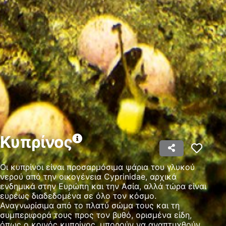
Χρησιμοποιούμε τα δεδομένα σας για τους ακόλουθους σκοπούς:
Σκοποί επεξεργασίας IAB:
Αποθήκευση ή/και πρόσβαση στα δεδομένα
μιας συσκευής
Χρήση περιορισμένων δεδομένων για την
επιλογή διαφημίσεων
Δημιουργία προφίλ για εξατομικευμένες
διαφημίσεις
Χρήση προφίλ για επιλογή
εξατομικευμένων διαφημίσεων
Κυπρίνος
Δημιουργία προφίλ για εξατομίκευση
περιεχομένου
Οι κυπρίνοι είναι προσαρμόσιμα ψάρια του γλυκού
νερού από την οικογένεια Cyprinidae, αρχικά
Χρήση προφίλ για επιλογή εξατομικευμένου
ενδημικά στην Ευρώπη και την Ασία, αλλά τώρα είναι
περιεχομένου
ευρέως διαδεδομένα σε όλο τον κόσμο.
Αναγνωρίσιμα από το πλατύ σώμα τους και τη
Μέτρηση της διαφημιστικής απόδοσης
συμπεριφορά τους προς τον βυθό, ορισμένα είδη,
όπως ο κοινός κυπρίνος, μπορούν να αναπτυχθούν