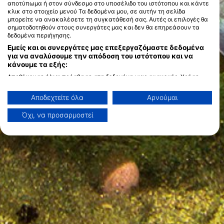
αποτύπωμα ή στον σύνδεσμο στο υποσέλιδο του ιστότοπου και κάντε
κλικ στο στοιχείο μενού Τα δεδομένα μου, σε αυτήν τη σελίδα
μπορείτε να ανακαλέσετε τη συγκατάθεσή σας. Αυτές οι επιλογές θα
σηματοδοτηθούν στους συνεργάτες μας και δεν θα επηρεάσουν τα
δεδομένα περιήγησης.
Εμείς και οι συνεργάτες μας επεξεργαζόμαστε δεδομένα
για να αναλύσουμε την απόδοση του ιστότοπου και να
κάνουμε τα εξής:
Αποθήκευση ή/και πρόσβαση στα δεδομένα μιας συσκευής. Χρήση
περιορισμένων δεδομένων για την επιλογή διαφημίσεων. Δημιουργία
προφίλ για εξατομικευμένες διαφημίσεις. Χρήση προφίλ για επιλογή
Αποδεχτείτε όλα
Αρνούμαι
εξατομικευμένων διαφημίσεων. Δημιουργία προφίλ για εξατομίκευση
περιεχομένου. Χρήση προφίλ για επιλογή εξατομικευμένου
Όχι, να προσαρμοστεί
περιεχομένου. Μέτρηση της διαφημιστικής απόδοσης. Μέτρηση
απόδοσης περιεχομένου. Κατανόηση του κοινού μέσω στατιστικών
στοιχείων ή συνδυασμών δεδομένων από διαφορετικές πηγές.
Ανάπτυξη και βελτίωση υπηρεσιών. Χρήση περιορισμένων δεδομένων
για την επιλογή περιεχομένου.
Μπορείτε να βρείτε περισσότερες πληροφορίες σχετικά με τη χρήση
δεδομένων από την Google εδώ: https://business.safety.google/privacy/
Τα δεδομένα μπορούν να κοινοποιηθούν εκτός της Ευρωπαϊκής
Ένωσης και να αποσταλούν στις ΗΠΑ.
Η συγκατάθεσή σας και η πολιτική cookie ισχύουν αποκλειστικά για
αυτόν τον ιστότοπο/εφαρμογή.
Προβολή λίστας συνεργατών (1 IAB Vendors)