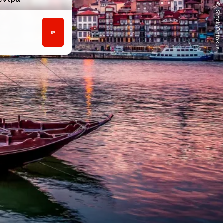
© iStock/Onfokus