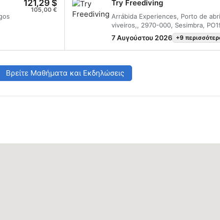
121,29 $
Try Freediving
πρώτος
105,00 €
τες
igos
Arrábida Experiences, Porto de abr
viveiros,, 2970-000, Sesimbra, PO1
7 Αυγούστου 2026
+9 περισσότερ
ινήστε
Βρείτε Μαθήματα και Εκδηλώσεις