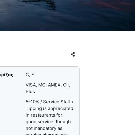
πρίζας
C, F
VISA, MC, AMEX, Cir,
Plus
5–10% / Service Staff /
Tipping is appreciated
in restaurants for
good service, though
not mandatory as
service charges are