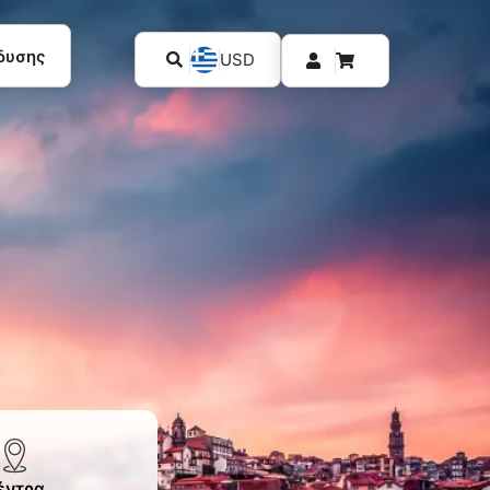
δυσης
USD
έντρα