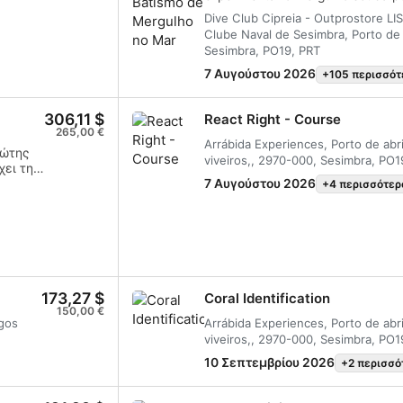
SI
ισχύει παγκοσμίως και θα σας δί
águas confinadas e bem cuidado pe
Dive Club Cipreia - Outprostore L
καταδύεστε σε βάθος έως 18 μέ
pode desfrutar dessas primeiras r
Clube Naval de Sesimbra, Porto de
κόσμο.Είστε έτοιμοι να ζήσετε 
debaixo de água e experimentar 
Sesimbra, PO19, PRT
υποβρύχια εμπειρία;
final deste pequeno curso, terá r
reconhecimento Try Scuba SSI e i
7 Αυγούστου 2026
+105 περισσότ
voltar a mergulhar. Aventuras de 
à sua espera e este curso é ond
306,11 $
começar hoje!
React Right - Course
265,00 €
Arrábida Experiences, Porto de abr
ρώτης
viveiros,, 2970-000, Sesimbra, PO1
χει την
νδυασμών δεδομένων από
7 Αυγούστου 2026
+4 περισσότερ
ό
έλετε
ας
μένου
t Aid
173,27 $
Coral Identification
στατικά
150,00 €
igos
Arrábida Experiences, Porto de abr
viveiros,, 2970-000, Sesimbra, PO1
ών
ι ενεργά
10 Σεπτεμβρίου 2026
+2 περισσό
λεία