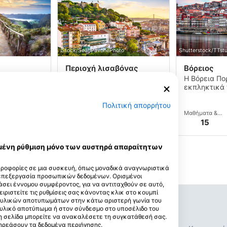
iStock/SeanPavonePhoto
Shutterstock/TTst
Περιοχή λισαβόνας
Βόρειος
τάδυση στις
Καταδύσεις στη Λισαβόνα
Η Βόρεια Πο
πό τα τέλη
είναι διαθέσιμο όλο το
εκπληκτικά 
χρι τους
χρόνο προσφέροντας βαθιά
ναυάγια, μο
μήνες του
βραχώδεις υφάλους, τείχη,
υποβρύχιους
Πολιτική απορρήτου
ον Οκτώβριο,
και υποβρύχιες σπηλιές σε
σχηματισμού
ιοχές
Κέντρα
Μαθήματα &
Περιοχές
Κέντρα
Μαθήματα &
 είναι
συναρπαστικά ναυάγια.
και σημεία γ
άδυσης
Εκδηλώσεις
κατάδυσης
Εκδηλώσεις
101
20
30
71
16
15
ι η
ίναι στο
ης.
εγμένη ρύθμιση μόνο των αυστηρά απαραίτητων
ηροφορίες σε μια συσκευή, όπως μοναδικά αναγνωριστικά
 επεξεργασία προσωπικών δεδομένων. Ορισμένοι
σει έννομου συμφέροντος, για να αντιταχθούν σε αυτό,
ειριστείτε τις ρυθμίσεις σας κάνοντας κλικ στο κουμπί
Προσεχείς Εκδηλώσεις
ακτυλικών αποτυπωμάτων στην κάτω αριστερή γωνία του
τυλικό αποτύπωμα ή στον σύνδεσμο στο υποσέλιδο του
 τη σελίδα μπορείτε να ανακαλέσετε τη συγκατάθεσή σας.
Μαθήματα
πηρεάσουν τα δεδομένα περιήγησης.