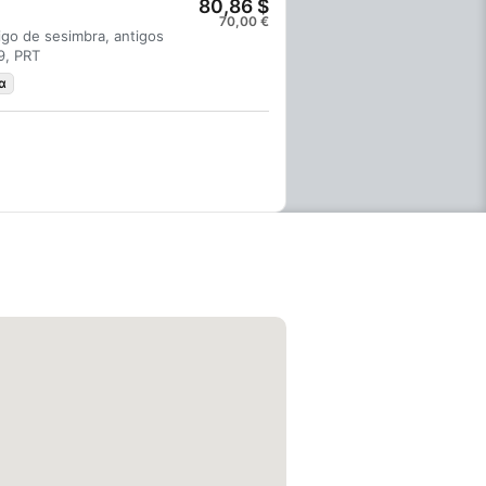
80,86 $
70,00 €
igo de sesimbra, antigos
9, PRT
α