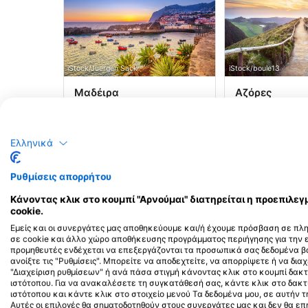
iStock/Juergen Sack
iStock/boule13
Μαδέιρα
Αζόρες
Οι καταδύσεις στο
Η καλύτερη κα
αρχιπέλαγος της Μαδέρας
Αζόρες είναι α
της Πορτογαλίας είναι
της άνοιξης μέ
εντυπωσιακές με
καλοκαιρινούς 
Ελληνικά
κρυστάλλινα νερά σε ένα
Απριλίου έως τ
Μαθήματα &
Περιοχές
Κέντρα
Μαθήματα &
Περ
δραματικό, ηφαιστειακό
όταν ο ωκεανός
Εκδηλώσεις
κατάδυσης
Εκδηλώσεις
κατ
6
136
15
18
σκηνικό και έναν πλούτο
θερμότερος, κα
Ρυθμίσεις απορρήτου
θαλάσσιας ζωής.
θαλάσσια ζωή ε
αποκορύφωμά τ
Κάνοντας κλικ στο κουμπί "Αρνούμαι" διατηρείται η προεπιλ
cookie.
Εμείς και οι συνεργάτες μας αποθηκεύουμε και/ή έχουμε πρόσβαση σε πλ
σε cookie και άλλο χώρο αποθήκευσης προγράμματος περιήγησης για την
προμηθευτές ενδέχεται να επεξεργάζονται τα προσωπικά σας δεδομένα βά
ανοίξτε τις "Ρυθμίσεις". Μπορείτε να αποδεχτείτε, να απορρίψετε ή να διαχ
"Διαχείριση ρυθμίσεων" ή ανά πάσα στιγμή κάνοντας κλικ στο κουμπί δ
ιστότοπου. Για να ανακαλέσετε τη συγκατάθεσή σας, κάντε κλικ στο δακ
ιστότοπου και κάντε κλικ στο στοιχείο μενού Τα δεδομένα μου, σε αυτήν
Μαθήματα
Μαθήματα
Αυτές οι επιλογές θα σηματοδοτηθούν στους συνεργάτες μας και δεν θα ε