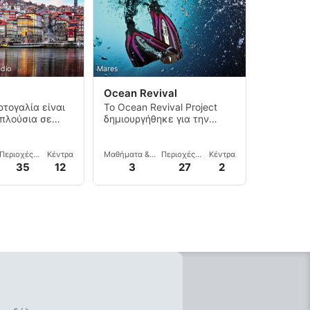
udio
Mares
Ocean Revival
ρτογαλία είναι
Το Ocean Revival Project
πλούσια σε
δημιουργήθηκε για την
ναδικούς
προώθηση του
 βραχώδεις
υποθαλάσσιου τουρισμού
ς, φαράγγια
στο Αλγκάρβε
Περιοχές
Κέντρα
Μαθήματα &
Περιοχές
Κέντρα
ια κολύμπι.
δημιουργώντας έναν
κατάδυσης
Εκδηλώσεις
κατάδυσης
35
12
3
27
2
εξαιρετικό καταδυτικό
προορισμό.