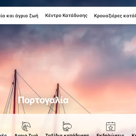
Κέντρο Κατάδυσης
α και άγρια ​​ζωή
Κρουαζιέρες κατά
Πορτογαλία
χές
Αγρια ζωή
Ταξίδια κατάδυσης
Εκδηλώσεις
Κ