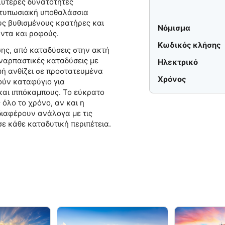
λύτερες δυνατότητες
ντυπωσιακή υποθαλάσσια
υς βυθισμένους κρατήρες και
Νόμισμα
ντα και ροφούς.
Κωδικός κλήσης
σης, από καταδύσεις στην ακτή
ναρπαστικές καταδύσεις με
Ηλεκτρικό
ωή ανθίζει σε προστατευμένα
Χρόνος
ούν καταφύγιο για
αι ιππόκαμπους. Το εύκρατο
 όλο το χρόνο, αν και η
διαφέρουν ανάλογα με τις
ε κάθε καταδυτική περιπέτεια.