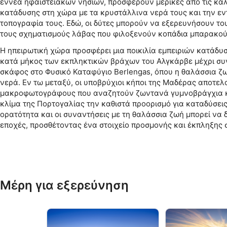
εννέα ηφαιστειακών νησιών, προσφέρουν μερικές από τις κα
κατάδυσης στη χώρα με τα κρυστάλλινα νερά τους και την ε
τοπογραφία τους. Εδώ, οι δύτες μπορούν να εξερευνήσουν το
τους σχηματισμούς λάβας που φιλοξενούν κοπάδια μπαρακού
Η ηπειρωτική χώρα προσφέρει μια ποικιλία εμπειριών κατάδυ
κατά μήκος των εκπληκτικών βράχων του Αλγκάρβε μέχρι συ
σκάφος στο Φυσικό Καταφύγιο Berlengas, όπου η θαλάσσια ζ
νερά. Εν τω μεταξύ, οι υποβρύχιοι κήποι της Μαδέρας αποτελ
μακροφωτογράφους που αναζητούν ζωντανά γυμνοβράγχια κ
κλίμα της Πορτογαλίας την καθιστά προορισμό για καταδύσεις
ορατότητα και οι συναντήσεις με τη θαλάσσια ζωή μπορεί να 
εποχές, προσθέτοντας ένα στοιχείο προσμονής και έκπληξης σ
Μέρη για εξερεύνηση