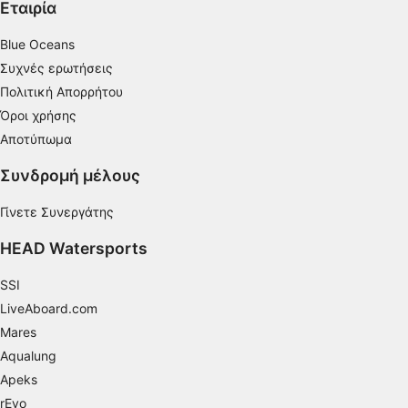
Εταιρία
Χρήση προφίλ για επιλογή
εξατομικευμένων διαφημίσεων
Blue Oceans
Συχνές ερωτήσεις
Δημιουργία προφίλ για εξατομίκευση
περιεχομένου
Πολιτική Απορρήτου
Όροι χρήσης
Χρήση προφίλ για επιλογή εξατομικευμένου
Αποτύπωμα
περιεχομένου
Συνδρομή μέλους
Μέτρηση της διαφημιστικής απόδοσης
Γίνετε Συνεργάτης
Μέτρηση απόδοσης περιεχομένου
HEAD Watersports
Κατανόηση του κοινού μέσω στατιστικών
στοιχείων ή συνδυασμών δεδομένων από
διαφορετικές πηγές
SSI
LiveAboard.com
Ανάπτυξη και βελτίωση υπηρεσιών
Mares
Aqualung
Χρήση περιορισμένων δεδομένων για την
επιλογή περιεχομένου
Apeks
rEvo
Ειδικά χαρακτηριστικά IAB: