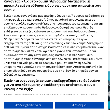
Κάνοντας κλικ στο κουμπί "Αρνούμαι" διατηρείται η
προεπιλεγμένη ρύθμιση μόνο των αυστηρά απαραίτητων
cookie.
Κέντρα κατάδυσης που εξυπηρετούν
Εμείς και οι συνεργάτες μας αποθηκεύουμε και/ή έχουμε πρόσβαση σε
αυτό το σημείο κατάδυσης
πληροφορίες σε μια συσκευή, όπως μοναδικά αναγνωριστικά σε
cookie και άλλο χώρο αποθήκευσης προγράμματος περιήγησης για την
επεξεργασία προσωπικών δεδομένων. Ορισμένοι προμηθευτές
ενδέχεται να επεξεργάζονται τα προσωπικά σας δεδομένα βάσει
Focusnatura
έννομου συμφέροντος, για να αντιταχθούν σε αυτό, ανοίξτε τις
Edifício Frente Mar - Loja 2 e 3,
Manta Diving Madeira,
"Ρυθμίσεις". Μπορείτε να αποδεχτείτε, να απορρίψετε ή να
9100-186 Santa Cruz, PO10 -
www.mantadiving.com
διαχειριστείτε τις ρυθμίσεις σας κάνοντας κλικ στο κουμπί "Διαχείριση
ΠΟΡΤΟΓΑΛΙΑ
Rua Baden Powell, 9125-036
ρυθμίσεων" ή ανά πάσα στιγμή κάνοντας κλικ στο κουμπί δακτυλικών
Canico de Baixo, PO10 -
αποτυπωμάτων στην κάτω αριστερή γωνία του ιστότοπου. Για να
ΠΟΡΤΟΓΑΛΙΑ
ανακαλέσετε τη συγκατάθεσή σας, κάντε κλικ στο δακτυλικό
αποτύπωμα ή στον σύνδεσμο στο υποσέλιδο του ιστότοπου και κάντε
κλικ στο στοιχείο μενού Τα δεδομένα μου, σε αυτήν τη σελίδα
ΚΟΝΤΙΝΕΣ ΠΕΡΙΟΧΕΣ ΚΑΤΑΔΥΣΗΣ
μπορείτε να ανακαλέσετε τη συγκατάθεσή σας. Αυτές οι επιλογές θα
σηματοδοτηθούν στους συνεργάτες μας και δεν θα επηρεάσουν τα
δεδομένα περιήγησης.
Εμείς και οι συνεργάτες μας επεξεργαζόμαστε δεδομένα
για να αναλύσουμε την απόδοση του ιστότοπου και να
κάνουμε τα εξής:
Αποθήκευση ή/και πρόσβαση στα δεδομένα μιας συσκευής. Χρήση
περιορισμένων δεδομένων για την επιλογή διαφημίσεων. Δημιουργία
προφίλ για εξατομικευμένες διαφημίσεις. Χρήση προφίλ για επιλογή
Αποδεχτείτε όλα
Αρνούμαι
εξατομικευμένων διαφημίσεων. Δημιουργία προφίλ για εξατομίκευση