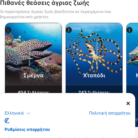
Πιθανές θεάσεις άγριας ζωής
Οι παρατηρήσεις άγριας ζωής βασίζονται σε περιεχόμενο που
δημιουργείται από χρήστες
Alamy/Reinhard Dirscherl
Alamy-WaterFrame
Σμέρνα
Χταπόδι
404
243
Τι βλέπετε;
Τι βλέπετε;
Ελληνικά
Πολιτική απορρήτου
J
F
M
A
M
J
J
A
S
O
N
D
J
F
M
A
M
J
J
A
S
O
N
D
J
F
Ρυθμίσεις απορρήτου
Δείτε περισσότερα ζώα