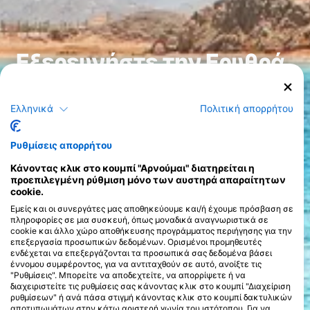
Εξερευνήστε την Ερυθρά
Θάλασσα
Ελληνικά
Πολιτική απορρήτου
Οι καταδύσεις στην Ερυθρά Θάλασσα είναι μια πραγματικά
συναρπαστική εμπειρία, προσφέροντας έναν τέλειο
συνδυασμό ζωντανής θαλάσσιας ζωής, εκπληκτικών
Ρυθμίσεις απορρήτου
υποβρύχιων τοπίων και μιας ποικιλίας στυλ κατάδυσης που
καλύπτουν κάθε προτίμηση. Γνωστή για την εξαιρετική
Κάνοντας κλικ στο κουμπί "Αρνούμαι" διατηρείται η
βιοποικιλότητά της, η Ερυθρά Θάλασσα φιλοξενεί πάνω από
προεπιλεγμένη ρύθμιση μόνο των αυστηρά απαραίτητων
1.200 είδη ψαριών, εκ των οποίων το 10% δεν βρίσκεται
cookie.
πουθενά αλλού στη Γη. Οι πολύχρωμοι κοραλλιογενείς κήποι
>
Εμείς και οι συνεργάτες μας αποθηκεύουμε και/ή έχουμε πρόσβαση σε
είναι ένας παράδεισος για τους δύτες, γεμάτος ζωή, όπως
πληροφορίες σε μια συσκευή, όπως μοναδικά αναγνωριστικά σε
χελώνες, δελφίνια και τα άπιαστα ντιγκόνγκ, καθιστώντας
cookie και άλλο χώρο αποθήκευσης προγράμματος περιήγησης για την
κάθε κατάδυση μια εξερεύνηση σε έναν μοναδικό υποβρύχιο
επεξεργασία προσωπικών δεδομένων. Ορισμένοι προμηθευτές
κόσμο.
ενδέχεται να επεξεργάζονται τα προσωπικά σας δεδομένα βάσει
Φημισμένη για τα κρυστάλλινα νερά της, η Ερυθρά Θάλασσα
έννομου συμφέροντος, για να αντιταχθούν σε αυτό, ανοίξτε τις
προσφέρει εξαιρετική ορατότητα, που συχνά ξεπερνά τα 30
"Ρυθμίσεις". Μπορείτε να αποδεχτείτε, να απορρίψετε ή να
μέτρα/98 πόδια, καθιστώντας την ιδανική τόσο για
διαχειριστείτε τις ρυθμίσεις σας κάνοντας κλικ στο κουμπί "Διαχείριση
αρχάριους όσο και για έμπειρους δύτες. Τα περιβάλλοντα
ρυθμίσεων" ή ανά πάσα στιγμή κάνοντας κλικ στο κουμπί δακτυλικών
κατάδυσης εδώ κυμαίνονται από ρηχούς υφάλους έως
αποτυπωμάτων στην κάτω αριστερή γωνία του ιστότοπου. Για να