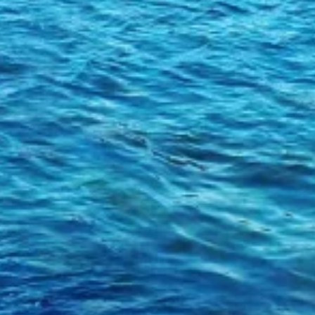
Προβολή λίστας συνεργατών (1 IAB Vendors)
Χρησιμοποιούμε τα δεδομένα σας για τους ακόλουθους σκοπούς:
Σκοποί επεξεργασίας IAB:
Αποθήκευση ή/και πρόσβαση στα δεδομένα
μιας συσκευής
Χρήση περιορισμένων δεδομένων για την
επιλογή διαφημίσεων
Δημιουργία προφίλ για εξατομικευμένες
διαφημίσεις
Χρήση προφίλ για επιλογή
εξατομικευμένων διαφημίσεων
Δημιουργία προφίλ για εξατομίκευση
περιεχομένου
Χρήση προφίλ για επιλογή εξατομικευμένου
περιεχομένου
Μέτρηση της διαφημιστικής απόδοσης