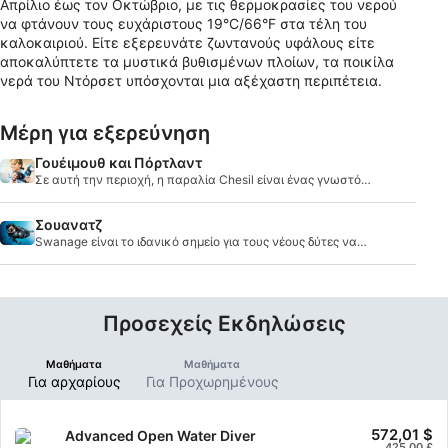
Απρίλιο έως τον Οκτώβριο, με τις θερμοκρασίες του νερού
να φτάνουν τους ευχάριστους 19°C/66°F στα τέλη του
καλοκαιριού. Είτε εξερευνάτε ζωντανούς υφάλους είτε
αποκαλύπτετε τα μυστικά βυθισμένων πλοίων, τα ποικίλα
νερά του Ντόρσετ υπόσχονται μια αξέχαστη περιπέτεια.
Μέρη για εξερεύνηση
Γουέιμουθ και Πόρτλαντ
Σε αυτή την περιοχή, η παραλία Chesil είναι ένας γνωστός
χώρος εκπαίδευσης για δύτες και είναι όπου πολλοί
άνθρωποι σε αυτόν τον τομέα έρχονται να μάθουν.
Σουανατζ
Swanage είναι το ιδανικό σημείο για τους νέους δύτες να
έρθουν και να μάθουν την ικανότητα στη νότια ακτή της
Αγγλίας.
Προσεχείς Εκδηλώσεις
Μαθήματα
Μαθήματα
Για αρχαρίους
Για Προχωρημένους
572,01 $
Advanced Open Water Diver
425,00 £