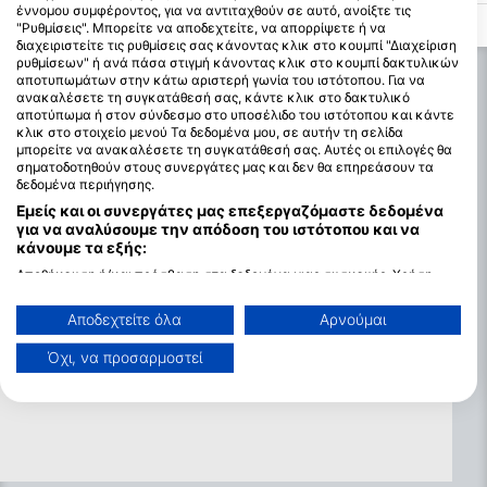
1903 για την αυστραλιανή ενωμένη
βιοποικιλότητα, καθώς α
έννομου συμφέροντος, για να αντιταχθούν σε αυτό, ανοίξτε τις
επιχείρηση ναυσιπλοΐας ατμού.Μήκος:
Θαλάσσια Προστατευόμεν
"Ρυθμίσεις". Μπορείτε να αποδεχτείτε, να απορρίψετε ή να
127 mLaunched: 2 Φεβρουαρίου
εσωτερικό του κόλπου έχ
διαχειριστείτε τις ρυθμίσεις σας κάνοντας κλικ στο κουμπί "Διαχείριση
1903Draft: 9.576 mBeam: 16 mBuilder:
μέτρα, ενώ αν προχωρήσε
ρυθμίσεων" ή ανά πάσα στιγμή κάνοντας κλικ στο κουμπί δακτυλικών
William Denny και θέσεις αδελφών που
μακριά, το βάθος μπορεί 
αποτυπωμάτων στην κάτω αριστερή γωνία του ιστότοπου. Για να
χτίζονται: Σκωτία, Dumbarton
μέτρα. Τα ρεύματα είναι 
ανακαλέσετε τη συγκατάθεσή σας, κάντε κλικ στο δακτυλικό
αλλά μπορεί να ενισχυθού
μακριά, ειδικά κοντά στ
αποτύπωμα ή στον σύνδεσμο στο υποσέλιδο του ιστότοπου και κάντε
κλικ στο στοιχείο μενού Τα δεδομένα μου, σε αυτήν τη σελίδα
μπορείτε να ανακαλέσετε τη συγκατάθεσή σας. Αυτές οι επιλογές θα
σηματοδοτηθούν στους συνεργάτες μας και δεν θα επηρεάσουν τα
δεδομένα περιήγησης.
Εμείς και οι συνεργάτες μας επεξεργαζόμαστε δεδομένα
για να αναλύσουμε την απόδοση του ιστότοπου και να
κάνουμε τα εξής:
Αποθήκευση ή/και πρόσβαση στα δεδομένα μιας συσκευής. Χρήση
περιορισμένων δεδομένων για την επιλογή διαφημίσεων. Δημιουργία
προφίλ για εξατομικευμένες διαφημίσεις. Χρήση προφίλ για επιλογή
Αποδεχτείτε όλα
Αρνούμαι
εξατομικευμένων διαφημίσεων. Δημιουργία προφίλ για εξατομίκευση
περιεχομένου. Χρήση προφίλ για επιλογή εξατομικευμένου
Όχι, να προσαρμοστεί
περιεχομένου. Μέτρηση της διαφημιστικής απόδοσης. Μέτρηση
απόδοσης περιεχομένου. Κατανόηση του κοινού μέσω στατιστικών
στοιχείων ή συνδυασμών δεδομένων από διαφορετικές πηγές.
Ανάπτυξη και βελτίωση υπηρεσιών. Χρήση περιορισμένων δεδομένων
για την επιλογή περιεχομένου.
Μπορείτε να βρείτε περισσότερες πληροφορίες σχετικά με τη χρήση
δεδομένων από την Google εδώ: https://business.safety.google/privacy/