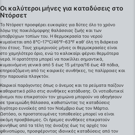
Τα δεδομένα μπορούν να κοινοποιηθούν εκτός της Ευρωπαϊκής
Ένωσης και να αποσταλούν στις ΗΠΑ.
Οι καλύτεροι μήνες για καταδύσεις στο
Η συγκατάθεσή σας και η πολιτική cookie ισχύουν αποκλειστικά για
Ντόρσετ
αυτόν τον ιστότοπο/εφαρμογή.
Το Ντόρσετ προσφέρει ευκαιρίες για δύτες όλο το χρόνο
Προβολή λίστας συνεργατών (1 IAB Vendors)
λόγω της ποικιλόμορφης θαλάσσιας ζωής και των
Χρησιμοποιούμε τα δεδομένα σας για τους ακόλουθους σκοπούς:
υποβρύχιων τοπίων του. Η θερμοκρασία του νερού
Σκοποί επεξεργασίας IAB:
κυμαίνεται από 8°C–17°C/46°F–63°F καθ' όλη τη διάρκεια
του έτους. Τους χειμερινούς μήνες οι θερμοκρασίες είναι
Αποθήκευση ή/και πρόσβαση στα δεδομένα
στο χαμηλότερο όριο, ενώ το καλοκαίρι φέρνει θερμότερα
μιας συσκευής
νερά. Η ορατότητα μπορεί να ποικίλλει σημαντικά,
κυμαινόμενη γενικά από 5 έως 15 μέτρα/16 έως 49 πόδια,
Χρήση περιορισμένων δεδομένων για την
επηρεαζόμενη από τις καιρικές συνθήκες, τις παλίρροιες και
επιλογή διαφημίσεων
την παρουσία πλαγκτόν.
Δημιουργία προφίλ για εξατομικευμένες
Καιρικοί παράγοντες όπως ο άνεμος και τα ρεύματα παίζουν
διαφημίσεις
καθοριστικό ρόλο στις συνθήκες κατάδυσης. Οι νοτιοδυτικοί
άνεμοι που επικρατούν τον χειμώνα μπορούν να οδηγήσουν
Χρήση προφίλ για επιλογή
σε τρικυμιώδη θάλασσα, καθιστώντας τις καταδύσεις
εξατομικευμένων διαφημίσεων
λιγότερο ευνοϊκές από τον Νοέμβριο έως τον Μάρτιο.
Ωστόσο, οι προστατευμένες τοποθεσίες μπορεί να είναι
Δημιουργία προφίλ για εξατομίκευση
ακόμη προσβάσιμες. Οι ήρεμες συνθήκες επικρατούν
περιεχομένου
συνήθως από τα τέλη της άνοιξης έως τις αρχές του
φθινοπώρου, προσφέροντας ιδανικές καταδύσεις από τον