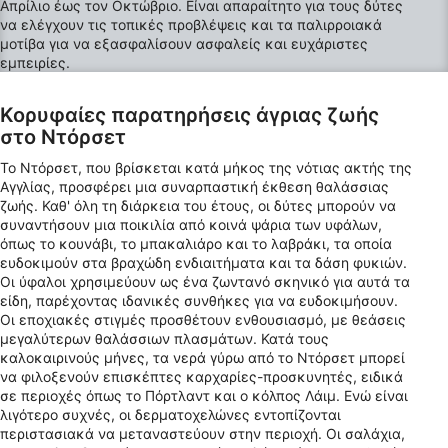
Χρήση προφίλ για επιλογή εξατομικευμένου
Απρίλιο έως τον Οκτώβριο. Είναι απαραίτητο για τους δύτες
περιεχομένου
να ελέγχουν τις τοπικές προβλέψεις και τα παλιρροιακά
μοτίβα για να εξασφαλίσουν ασφαλείς και ευχάριστες
εμπειρίες.
Μέτρηση της διαφημιστικής απόδοσης
Μέτρηση απόδοσης περιεχομένου
Κορυφαίες παρατηρήσεις άγριας ζωής
στο Ντόρσετ
Κατανόηση του κοινού μέσω στατιστικών
στοιχείων ή συνδυασμών δεδομένων από
Το Ντόρσετ, που βρίσκεται κατά μήκος της νότιας ακτής της
διαφορετικές πηγές
Αγγλίας, προσφέρει μια συναρπαστική έκθεση θαλάσσιας
ζωής. Καθ' όλη τη διάρκεια του έτους, οι δύτες μπορούν να
Ανάπτυξη και βελτίωση υπηρεσιών
συναντήσουν μια ποικιλία από κοινά ψάρια των υφάλων,
όπως το κουνάβι, το μπακαλιάρο και το λαβράκι, τα οποία
Χρήση περιορισμένων δεδομένων για την
ευδοκιμούν στα βραχώδη ενδιαιτήματα και τα δάση φυκιών.
επιλογή περιεχομένου
Οι ύφαλοι χρησιμεύουν ως ένα ζωντανό σκηνικό για αυτά τα
είδη, παρέχοντας ιδανικές συνθήκες για να ευδοκιμήσουν.
Ειδικά χαρακτηριστικά IAB:
Οι εποχιακές στιγμές προσθέτουν ενθουσιασμό, με θεάσεις
μεγαλύτερων θαλάσσιων πλασμάτων. Κατά τους
Χρήση επακριβών δεδομένων
καλοκαιρινούς μήνες, τα νερά γύρω από το Ντόρσετ μπορεί
γεωεντοπισμού
να φιλοξενούν επισκέπτες καρχαρίες-προσκυνητές, ειδικά
σε περιοχές όπως το Πόρτλαντ και ο κόλπος Λάιμ. Ενώ είναι
Αναγνώριση συσκευών με βάση
λιγότερο συχνές, οι δερματοχελώνες εντοπίζονται
πληροφορίες που ζητούνται ενεργά
περιστασιακά να μεταναστεύουν στην περιοχή. Οι σαλάχια,