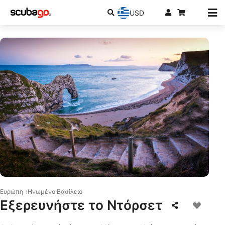
USD
© iStock/fotoVoyager
Ευρώπη
Ηνωμένο Βασίλειο
Εξερευνήστε το Ντόρσετ