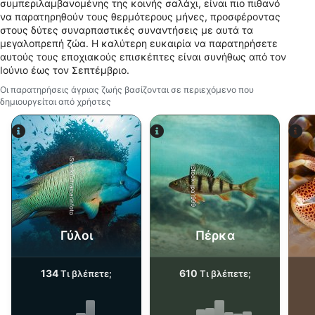
Σκοποί επεξεργασίας που δεν αφορούν τη ΔΑΒ:
συμπεριλαμβανομένης της κοινής σαλάχι, είναι πιο πιθανό
να παρατηρηθούν τους θερμότερους μήνες, προσφέροντας
Απαραίτητη
στους δύτες συναρπαστικές συναντήσεις με αυτά τα
μεγαλοπρεπή ζώα. Η καλύτερη ευκαιρία να παρατηρήσετε
Εκτέλεση
αυτούς τους εποχιακούς επισκέπτες είναι συνήθως από τον
Ιούνιο έως τον Σεπτέμβριο.
Λειτουργικός
Οι παρατηρήσεις άγριας ζωής βασίζονται σε περιεχόμενο που
δημιουργείται από χρήστες
Διαφήμιση
iStock/ultramarinfoto
iStock-jpa1999
Γύλοι
Πέρκα
134
610
Τι βλέπετε;
Τι βλέπετε;