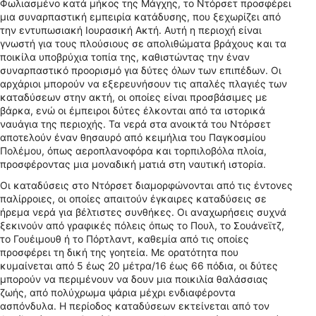
Φωλιασμένο κατά μήκος της Μάγχης, το Ντόρσετ προσφέρει
μια συναρπαστική εμπειρία κατάδυσης, που ξεχωρίζει από
την εντυπωσιακή Ιουρασική Ακτή. Αυτή η περιοχή είναι
γνωστή για τους πλούσιους σε απολιθώματα βράχους και τα
ποικίλα υποβρύχια τοπία της, καθιστώντας την έναν
συναρπαστικό προορισμό για δύτες όλων των επιπέδων. Οι
αρχάριοι μπορούν να εξερευνήσουν τις απαλές πλαγιές των
καταδύσεων στην ακτή, οι οποίες είναι προσβάσιμες με
βάρκα, ενώ οι έμπειροι δύτες έλκονται από τα ιστορικά
ναυάγια της περιοχής. Τα νερά στα ανοικτά του Ντόρσετ
αποτελούν έναν θησαυρό από κειμήλια του Παγκοσμίου
Πολέμου, όπως αεροπλανοφόρα και τορπιλοβόλα πλοία,
προσφέροντας μια μοναδική ματιά στη ναυτική ιστορία.
Οι καταδύσεις στο Ντόρσετ διαμορφώνονται από τις έντονες
παλίρροιες, οι οποίες απαιτούν έγκαιρες καταδύσεις σε
ήρεμα νερά για βέλτιστες συνθήκες. Οι αναχωρήσεις συχνά
ξεκινούν από γραφικές πόλεις όπως το Πουλ, το Σουάνεϊτζ,
το Γουέιμουθ ή το Πόρτλαντ, καθεμία από τις οποίες
προσφέρει τη δική της γοητεία. Με ορατότητα που
κυμαίνεται από 5 έως 20 μέτρα/16 έως 66 πόδια, οι δύτες
μπορούν να περιμένουν να δουν μια ποικιλία θαλάσσιας
ζωής, από πολύχρωμα ψάρια μέχρι ενδιαφέροντα
ασπόνδυλα. Η περίοδος καταδύσεων εκτείνεται από τον