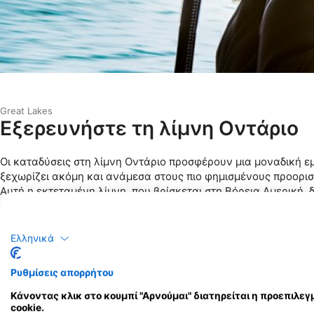
Great Lakes
Εξερευνήστε τη λίμνη Οντάριο
Οι καταδύσεις στη λίμνη Οντάριο προσφέρουν μια μοναδική ε
ξεχωρίζει ακόμη και ανάμεσα στους πιο φημισμένους προορι
Αυτή η εκτεταμένη λίμνη, που βρίσκεται στη Βόρεια Αμερική, 
κατάδυσης, το καθένα από τα οποία προσφέρει ξεχωριστές περ
εξερευνήσουν την στοιχειωτική ομορφιά ναυαγίων όπως το Sli
1860, εύκολα προσβάσιμο με μια σύντομη εκδρομή με βάρκα. 
Ελληνικά
πρόκληση, το ναυάγιο Lyman E. Davis βρίσκεται πιο μακριά κ
κατάδυση για πιο έμπειρους τυχοδιώκτες.
Ρυθμίσεις απορρήτου
Η ποικιλομορφία του υποβρύχιου περιβάλλοντος της λίμνης Ο
Κάνοντας κλικ στο κουμπί "Αρνούμαι" διατηρείται η προεπιλ
αξιοσημείωτο μέρος για δύτες. Από γαλήνιες καταδύσεις στην
cookie.