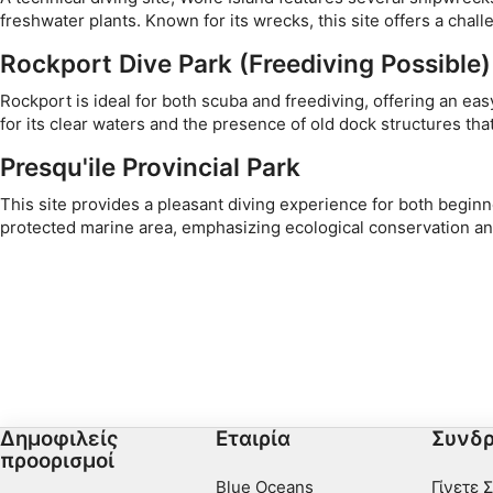
Ειδικά χαρακτηριστικά IAB:
freshwater plants. Known for its wrecks, this site offers a chal
Χρήση επακριβών δεδομένων γεωεντοπισμού
Rockport Dive Park (Freediving Possible)
Αναγνώριση συσκευών με βάση πληροφορίες που ζητούντα
Rockport is ideal for both scuba and freediving, offering an easy
Σκοποί επεξεργασίας που δεν αφορούν τη ΔΑΒ:
for its clear waters and the presence of old dock structures tha
Απαραίτητη
Presqu'ile Provincial Park
Εκτέλεση
This site provides a pleasant diving experience for both beginne
protected marine area, emphasizing ecological conservation an
Λειτουργικός
Διαφήμιση
Δημοφιλείς
Εταιρία
Συνδρ
προορισμοί
Blue Oceans
Γίνετε 