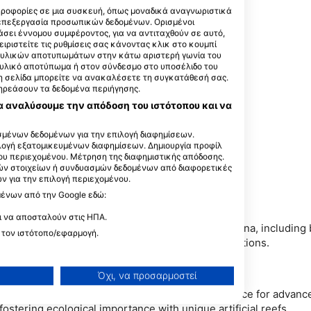
ε όλη τη λίμνη, υπάρχει κάτι
ηροφορίες σε μια συσκευή, όπως μοναδικά αναγνωριστικά
εντυπωσιακά 30 έως 61 μέτρα
 επεξεργασία προσωπικών δεδομένων. Ορισμένοι
Αυτή η καθαρότητα αποκαλύπτει
σει έννομου συμφέροντος, για να αντιταχθούν σε αυτό,
ειριστείτε τις ρυθμίσεις σας κάνοντας κλικ στο κουμπί
οπάδια ψαριών πετούν πάνω
ακτυλικών αποτυπωμάτων στην κάτω αριστερή γωνία του
 ρεύμα. Είτε είστε αρχάριος
τυλικό αποτύπωμα ή στον σύνδεσμο στο υποσέλιδο του
 αξέχαστες εμπειρίες που
 τη σελίδα μπορείτε να ανακαλέσετε τη συγκατάθεσή σας.
πηρεάσουν τα δεδομένα περιήγησης.
α αναλύσουμε την απόδοση του ιστότοπου και να
μένων δεδομένων για την επιλογή διαφημίσεων.
ιλογή εξατομικευμένων διαφημίσεων. Δημιουργία προφίλ
ου περιεχομένου. Μέτρηση της διαφημιστικής απόδοσης.
ών στοιχείων ή συνδυασμών δεδομένων από διαφορετικές
 για την επιλογή περιεχομένου.
μένων από την Google εδώ:
ι να αποσταλούν στις ΗΠΑ.
eediving. Divers can explore vibrant flora and fauna, including 
 τον ιστότοπο/εφαρμογή.
. Highlight includes small wrecks and rocky formations.
Όχι, να προσαρμοστεί
ter sculptures, offering an exciting dive experience for advanc
stering ecological importance with unique artificial reefs.