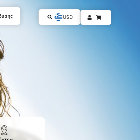
δυσης
USD
έντρα