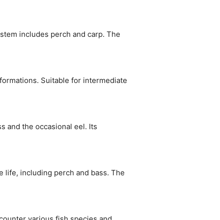
system includes perch and carp. The
 formations. Suitable for intermediate
s and the occasional eel. Its
 life, including perch and bass. The
ncounter various fish species and