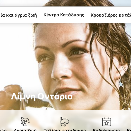
Κέντρο Κατάδυσης
α και άγρια ​​ζωή
Κρουαζιέρες κατά
Λίμνη Οντάριο
χές
Αγρια ζωή
Ταξίδια κατάδυσης
Εκδηλώσεις
Κ