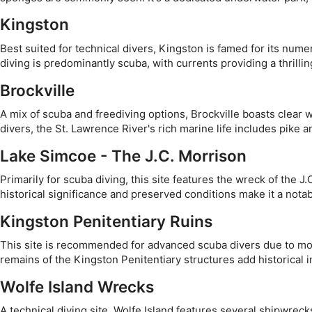
Kingston
Χρήση περιορισμένων δεδομένων για την επιλογή διαφημ
Best suited for technical divers, Kingston is famed for its num
Δημιουργία προφίλ για εξατομικευμένες διαφημίσεις
diving is predominantly scuba, with currents providing a thrilli
Χρήση προφίλ για επιλογή εξατομικευμένων διαφημίσεων
Brockville
Δημιουργία προφίλ για εξατομίκευση περιεχομένου
A mix of scuba and freediving options, Brockville boasts clear wa
divers, the St. Lawrence River's rich marine life includes pike a
Χρήση προφίλ για επιλογή εξατομικευμένου περιεχομένου
Lake Simcoe - The J.C. Morrison
Μέτρηση της διαφημιστικής απόδοσης
Primarily for scuba diving, this site features the wreck of the J
historical significance and preserved conditions make it a notab
Μέτρηση απόδοσης περιεχομένου
Kingston Penitentiary Ruins
Κατανόηση του κοινού μέσω στατιστικών στοιχείων ή συ
διαφορετικές πηγές
This site is recommended for advanced scuba divers due to mode
remains of the Kingston Penitentiary structures add historical i
Ανάπτυξη και βελτίωση υπηρεσιών
Wolfe Island Wrecks
Χρήση περιορισμένων δεδομένων για την επιλογή περιεχο
A technical diving site, Wolfe Island features several shipwreck