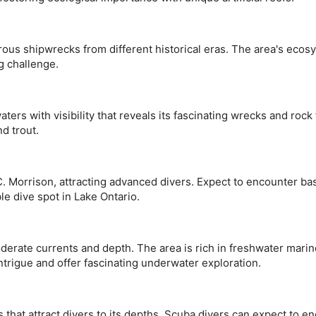
ίσεων
erous shipwrecks from different historical eras. The area's eco
ng challenge.
ters with visibility that reveals its fascinating wrecks and rock
nd trout.
.C. Morrison, attracting advanced divers. Expect to encounter bas
le dive spot in Lake Ontario.
νδυασμών δεδομένων από
rate currents and depth. The area is rich in freshwater marine
ntrigue and offer fascinating underwater exploration.
μένου
s that attract divers to its depths. Scuba divers can expect to e