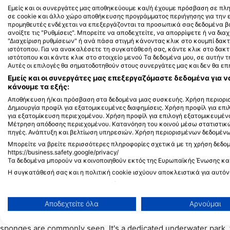
West μέχρι συναρπαστικές καταδύσεις σε τοίχους διάσπαρτες σ
Εμείς και οι συνεργάτες μας αποθηκεύουμε και/ή έχουμε πρόσβαση σε πλ
για όλους. Η ορατότητα μπορεί μερικές φορές να φτάσει τα 
σε cookie και άλλο χώρο αποθήκευσης προγράμματος περιήγησης για την
(100 έως 200 πόδια), ανταγωνιζόμενη τροπικές τοποθεσίες. 
προμηθευτές ενδέχεται να επεξεργάζονται τα προσωπικά σας δεδομένα βά
ανοίξτε τις "Ρυθμίσεις". Μπορείτε να αποδεχτείτε, να απορρίψετε ή να διαχ
ένα οικοσύστημα γλυκού νερού που σφύζει από ζωή, όπου κ
"Διαχείριση ρυθμίσεων" ή ανά πάσα στιγμή κάνοντας κλικ στο κουμπί δ
από βυθισμένες κατασκευές και η φυτική ζωή λικνίζεται με το
ιστότοπου. Για να ανακαλέσετε τη συγκατάθεσή σας, κάντε κλικ στο δακ
είτε έμπειρος δύτης, τα βάθη της λίμνης Οντάριο προσφέρουν
ιστότοπου και κάντε κλικ στο στοιχείο μενού Τα δεδομένα μου, σε αυτήν
Αυτές οι επιλογές θα σηματοδοτηθούν στους συνεργάτες μας και δεν θα ε
απευθύνονται σε όλα τα επίπεδα εμπειρίας.
Εμείς και οι συνεργάτες μας επεξεργαζόμαστε δεδομένα για ν
κάνουμε τα εξής:
Αποθήκευση ή/και πρόσβαση στα δεδομένα μιας συσκευής. Χρήση περιορισ
Δημιουργία προφίλ για εξατομικευμένες διαφημίσεις. Χρήση προφίλ για επ
για εξατομίκευση περιεχομένου. Χρήση προφίλ για επιλογή εξατομικευμέν
Μέτρηση απόδοσης περιεχομένου. Κατανόηση του κοινού μέσω στατιστικ
Top Lake Ontario Dive Sites
πηγές. Ανάπτυξη και βελτίωση υπηρεσιών. Χρήση περιορισμένων δεδομένων
Μπορείτε να βρείτε περισσότερες πληροφορίες σχετικά με τη χρήση δεδο
Humber Bay
https://business.safety.google/privacy/
Τα δεδομένα μπορούν να κοινοποιηθούν εκτός της Ευρωπαϊκής Ένωσης κα
Located near Toronto, Humber Bay is ideal for both scuba and fr
Η συγκατάθεσή σας και η πολιτική cookie ισχύουν αποκλειστικά για αυτόν
easy adventure level with shallow waters perfect for beginners
Προβολή λίστας συνεργατών (1 IAB Vendors)
Welland Scuba Park
Χρησιμοποιούμε τα δεδομένα σας για τους ακόλουθους σκοπούς:
Αποδεχτείτε όλα
Αρνούμαι
Σκοποί επεξεργασίας IAB:
This scuba-only site is known for its sunken boats and underwa
Αποθήκευση ή/και πρόσβαση στα δεδομένα μιας συσκευής
sponges are commonly seen. It's a dedicated underwater park, fo