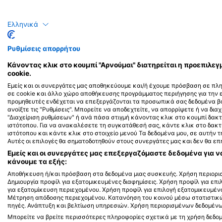
Μπαρακούντα
Ροφοί
Ελληνικά
80
115
Τι βλέπετε;
Τ
Ρυθμίσεις απορρήτου
Κάνοντας κλικ στο κουμπί "Αρνούμαι" διατηρείται η προεπιλ
cookie.
Εμείς και οι συνεργάτες μας αποθηκεύουμε και/ή έχουμε πρόσβαση σε πλ
J
F
M
A
M
J
J
A
S
O
N
D
J
F
M
A
M
σε cookie και άλλο χώρο αποθήκευσης προγράμματος περιήγησης για την
προμηθευτές ενδέχεται να επεξεργάζονται τα προσωπικά σας δεδομένα βά
ανοίξτε τις "Ρυθμίσεις". Μπορείτε να αποδεχτείτε, να απορρίψετε ή να διαχ
"Διαχείριση ρυθμίσεων" ή ανά πάσα στιγμή κάνοντας κλικ στο κουμπί δ
ιστότοπου. Για να ανακαλέσετε τη συγκατάθεσή σας, κάντε κλικ στο δακ
ιστότοπου και κάντε κλικ στο στοιχείο μενού Τα δεδομένα μου, σε αυτήν
Αυτές οι επιλογές θα σηματοδοτηθούν στους συνεργάτες μας και δεν θα ε
Κέντρα κατάδυσης που εξυπηρετούν 
Εμείς και οι συνεργάτες μας επεξεργαζόμαστε δεδομένα για ν
κάνουμε τα εξής:
Αποθήκευση ή/και πρόσβαση στα δεδομένα μιας συσκευής. Χρήση περιορισ
Δημιουργία προφίλ για εξατομικευμένες διαφημίσεις. Χρήση προφίλ για επ
για εξατομίκευση περιεχομένου. Χρήση προφίλ για επιλογή εξατομικευμέν
Μέτρηση απόδοσης περιεχομένου. Κατανόηση του κοινού μέσω στατιστικ
Adventure Sports, Wade Lloyd
Adventure Sports II 
πηγές. Ανάπτυξη και βελτίωση υπηρεσιών. Χρήση περιορισμένων δεδομένων
747 E Glenn Ave., 36830 Auburn, AL -
1546 East Ann Street,
Μπορείτε να βρείτε περισσότερες πληροφορίες σχετικά με τη χρήση δεδο
ΗΝΩΜΕΝΕΣ ΠΟΛΙΤΕΙΕΣ
Montgomery, AL - Η