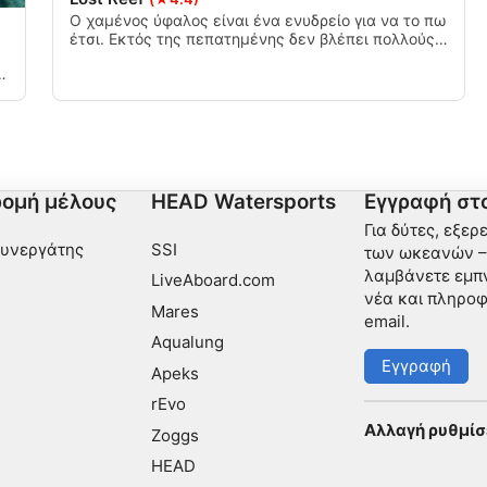
Ο χαμένος ύφαλος είναι ένα ενυδρείο για να το πω
νδυασμών δεδομένων από
έτσι. Εκτός της πεπατημένης δεν βλέπει πολλούς
επισκέπτες. Αν έχετε την ευκαιρία να το
επισκεφτείτε, σας το συνιστώ ανεπιφύλακτα.
μένου
ομή μέλους
HEAD Watersports
Εγγραφή στο
Για δύτες, εξερ
Συνεργάτης
SSI
των ωκεανών – 
ι ενεργά
λαμβάνετε εμπν
LiveAboard.com
νέα και πληροφ
Mares
email.
Aqualung
Εγγραφή
Apeks
rEvo
Αλλαγή ρυθμίσ
Zoggs
HEAD