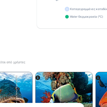
ίται από χρήστες
Shutterstock-Henry_and_Laura_Whittaker
Shutterstock-Rich Carey