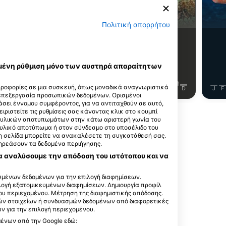
/Σερανίδες
Αγγελόψαρο
Πολιτική απορρήτου
97
ι βλέπετε;
Τι βλέπετε;
εγμένη ρύθμιση μόνο των αυστηρά απαραίτητων
ηροφορίες σε μια συσκευή, όπως μοναδικά αναγνωριστικά
J
J
A
S
O
N
D
J
F
M
A
M
J
J
A
S
O
N
D
J
F
 επεξεργασία προσωπικών δεδομένων. Ορισμένοι
σει έννομου συμφέροντος, για να αντιταχθούν σε αυτό,
ειριστείτε τις ρυθμίσεις σας κάνοντας κλικ στο κουμπί
ακτυλικών αποτυπωμάτων στην κάτω αριστερή γωνία του
τυλικό αποτύπωμα ή στον σύνδεσμο στο υποσέλιδο του
 τη σελίδα μπορείτε να ανακαλέσετε τη συγκατάθεσή σας.
πηρεάσουν τα δεδομένα περιήγησης.
αυτό το σημείο κατάδυσης
α αναλύσουμε την απόδοση του ιστότοπου και να
μένων δεδομένων για την επιλογή διαφημίσεων.
ιλογή εξατομικευμένων διαφημίσεων. Δημιουργία προφίλ
ου περιεχομένου. Μέτρηση της διαφημιστικής απόδοσης.
ών στοιχείων ή συνδυασμών δεδομένων από διαφορετικές
INC
 για την επιλογή περιεχομένου.
 36107
μένων από την Google εδώ:
ΝΩΜΕΝΕΣ