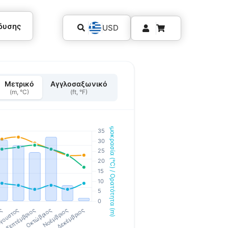
δυσης
USD
Μετρικό
Αγγλοσαξωνικό
(m, °C)
(ft, °F)