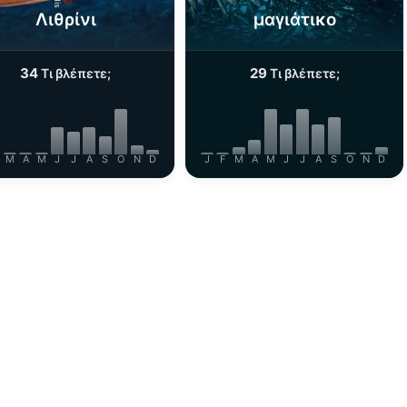
Λιθρίνι
μαγιάτικο
34
29
Τι βλέπετε;
Τι βλέπετε;
M
A
M
J
J
A
S
O
N
D
J
F
M
A
M
J
J
A
S
O
N
D