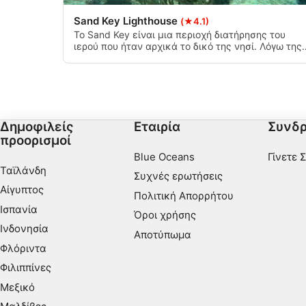
Sand Key Lighthouse
Κατανόηση του κοινού μέσω στατιστικών στοιχείων ή συ
(★4.1)
διαφορετικές πηγές
Το Sand Key είναι μια περιοχή διατήρησης του
ιερού που ήταν αρχικά το δικό της νησί. Λόγω της
διάβρωσης και των τυφώνων, έχει μειωθεί σε ένα
Ανάπτυξη και βελτίωση υπηρεσιών
πολύ μικρό κομμάτι άμμου που περιβάλλεται από
έναν κοραλλιογενή ύφαλο. Η άμμος είναι ένα
Χρήση περιορισμένων δεδομένων για την επιλογή περιεχο
ιδιαίτερα ωραίο χαρακτηριστικό που συνήθως δεν
έχετε σε άλλους κοραλλιογενείς υφάλους της
Ειδικά χαρακτηριστικά IAB:
Φλόριντα. Μεγάλη κατάδυση και αναπνευστήρας.
Δημοφιλείς
Εταιρία
Συνδρ
Χρήση επακριβών δεδομένων γεωεντοπισμού
προορισμοί
Blue Oceans
Γίνετε 
Αναγνώριση συσκευών με βάση πληροφορίες που ζητούντα
Ταϊλάνδη
Συχνές ερωτήσεις
Σκοποί επεξεργασίας που δεν αφορούν τη ΔΑΒ:
Αίγυπτος
Πολιτική Απορρήτου
Απαραίτητη
Ισπανία
Όροι χρήσης
Ινδονησία
Εκτέλεση
Αποτύπωμα
Φλόριντα
Λειτουργικός
Φιλιππίνες
Μεξικό
Διαφήμιση