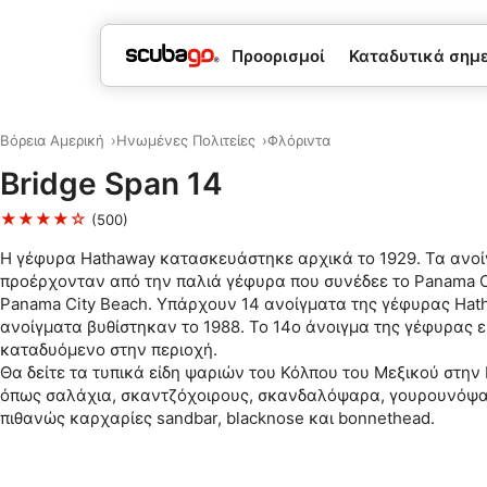
Προορισμοί
Καταδυτικά σημεί
Βόρεια Αμερική
Ηνωμένες Πολιτείες
Φλόριντα
Bridge Span 14
★★★★☆
(500)
Η γέφυρα Hathaway κατασκευάστηκε αρχικά το 1929. Τα ανο
προέρχονταν από την παλιά γέφυρα που συνέδεε το Panama Ci
Panama City Beach. Υπάρχουν 14 ανοίγματα της γέφυρας Hat
ανοίγματα βυθίστηκαν το 1988. Το 14ο άνοιγμα της γέφυρας εί
καταδυόμενο στην περιοχή.
Θα δείτε τα τυπικά είδη ψαριών του Κόλπου του Μεξικού στην 
όπως σαλάχια, σκαντζόχοιρους, σκανδαλόψαρα, γουρουνόψα
πιθανώς καρχαρίες sandbar, blacknose και bonnethead.