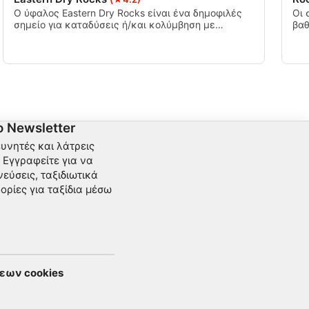
Ο ύφαλος Eastern Dry Rocks είναι ένα δημοφιλές
Οι 
σημείο για καταδύσεις ή/και κολύμβηση με
βαθ
αναπνευστήρα. Είναι επίσης αρκετά κοντά σε
συν
πολλούς άλλους υφάλους, συμπεριλαμβανομένων
Αυτ
Sand Key και Rock Key, έτσι είναι κοινό για τους
τέλ
δύτες και snorkelers για να δείτε πολλαπλούς
της
υφάλους σε μία έξοδο.
 Newsletter
ευνητές και λάτρεις
Εγγραφείτε για να
εύσεις, ταξιδιωτικά
ορίες για ταξίδια μέσω
εων cookies