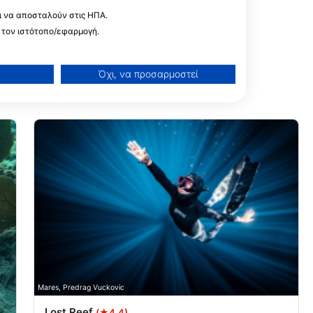
ι να αποσταλούν στις ΗΠΑ.
 τον ιστότοπο/εφαρμογή.
Όχι, να προσαρμοστεί
ίσεων
Mares, Predrag Vuckovic
Lost Reef
(★4.4)