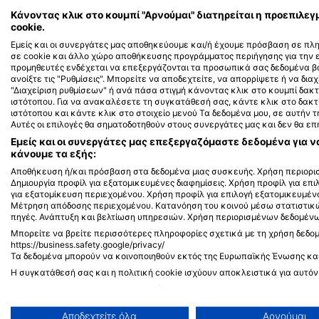
iStock/ultramarinfoto
Alamy-WaterFrame
Κάνοντας κλικ στο κουμπί "Αρνούμαι" διατηρείται η προεπιλ
cookie.
Εμείς και οι συνεργάτες μας αποθηκεύουμε και/ή έχουμε πρόσβαση σε πλ
Σμέρνα
σε cookie και άλλο χώρο αποθήκευσης προγράμματος περιήγησης για την
προμηθευτές ενδέχεται να επεξεργάζονται τα προσωπικά σας δεδομένα βά
ανοίξτε τις "Ρυθμίσεις". Μπορείτε να αποδεχτείτε, να απορρίψετε ή να διαχ
"Διαχείριση ρυθμίσεων" ή ανά πάσα στιγμή κάνοντας κλικ στο κουμπί δ
5
3
Τι βλέπετε;
Τι
ιστότοπου. Για να ανακαλέσετε τη συγκατάθεσή σας, κάντε κλικ στο δακ
ιστότοπου και κάντε κλικ στο στοιχείο μενού Τα δεδομένα μου, σε αυτήν
Αυτές οι επιλογές θα σηματοδοτηθούν στους συνεργάτες μας και δεν θα ε
Εμείς και οι συνεργάτες μας επεξεργαζόμαστε δεδομένα για ν
κάνουμε τα εξής:
J
F
M
A
M
J
J
A
S
O
N
D
J
F
M
A
M
Αποθήκευση ή/και πρόσβαση στα δεδομένα μιας συσκευής. Χρήση περιορισ
Δημιουργία προφίλ για εξατομικευμένες διαφημίσεις. Χρήση προφίλ για επ
για εξατομίκευση περιεχομένου. Χρήση προφίλ για επιλογή εξατομικευμέν
Μέτρηση απόδοσης περιεχομένου. Κατανόηση του κοινού μέσω στατιστικ
πηγές. Ανάπτυξη και βελτίωση υπηρεσιών. Χρήση περιορισμένων δεδομένων
Μπορείτε να βρείτε περισσότερες πληροφορίες σχετικά με τη χρήση δεδο
https://business.safety.google/privacy/
Κέντρα κατάδυσης που εξυπηρετούν 
Τα δεδομένα μπορούν να κοινοποιηθούν εκτός της Ευρωπαϊκής Ένωσης κα
Η συγκατάθεσή σας και η πολιτική cookie ισχύουν αποκλειστικά για αυτόν
Προβολή λίστας συνεργατών (1 IAB Vendors)
Χρησιμοποιούμε τα δεδομένα σας για τους ακόλουθους σκοπούς:
Αποδεχτείτε όλα
Αρνούμαι