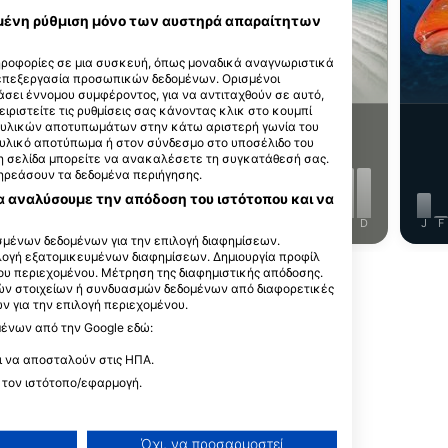
iStock/Extreme-Photographer
εγμένη ρύθμιση μόνο των αυστηρά απαραίτητων
ηροφορίες σε μια συσκευή, όπως μοναδικά αναγνωριστικά
Γύλοι
Σαλάχια
 επεξεργασία προσωπικών δεδομένων. Ορισμένοι
σει έννομου συμφέροντος, για να αντιταχθούν σε αυτό,
ειριστείτε τις ρυθμίσεις σας κάνοντας κλικ στο κουμπί
ακτυλικών αποτυπωμάτων στην κάτω αριστερή γωνία του
7
 βλέπετε;
Τι βλέπετε;
τυλικό αποτύπωμα ή στον σύνδεσμο στο υποσέλιδο του
 τη σελίδα μπορείτε να ανακαλέσετε τη συγκατάθεσή σας.
πηρεάσουν τα δεδομένα περιήγησης.
α αναλύσουμε την απόδοση του ιστότοπου και να
J
J
A
S
O
N
D
J
F
M
A
M
J
J
A
S
O
N
D
J
F
μένων δεδομένων για την επιλογή διαφημίσεων.
ιλογή εξατομικευμένων διαφημίσεων. Δημιουργία προφίλ
ου περιεχομένου. Μέτρηση της διαφημιστικής απόδοσης.
ών στοιχείων ή συνδυασμών δεδομένων από διαφορετικές
 για την επιλογή περιεχομένου.
μένων από την Google εδώ:
αυτό το σημείο κατάδυσης
ι να αποσταλούν στις ΗΠΑ.
 τον ιστότοπο/εφαρμογή.
Όχι, να προσαρμοστεί