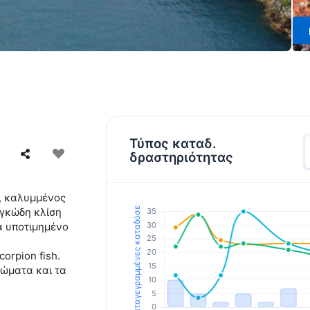
Τύπος καταδ.
δραστηριότητας
, καλυμμένος
ογκώδη κλίση
α υποτιμημένο
orpion fish.
ώματα και τα