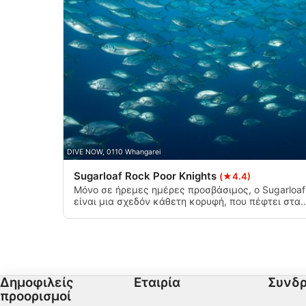
Χρήση περιορισμένων δεδομένων για την επιλογή περιεχο
Ειδικά χαρακτηριστικά IAB:
Χρήση επακριβών δεδομένων γεωεντοπισμού
Αναγνώριση συσκευών με βάση πληροφορίες που ζητούντα
Σκοποί επεξεργασίας που δεν αφορούν τη ΔΑΒ:
Απαραίτητη
DIVE NOW, 0110 Whangarei
Εκτέλεση
Sugarloaf Rock Poor Knights
(★4.4)
Λειτουργικός
Μόνο σε ήρεμες ημέρες προσβάσιμος, ο Sugarloaf
είναι μια σχεδόν κάθετη κορυφή, που πέφτει στα
Διαφήμιση
90 μέτρα. Με μια μικρή προεξοχή στα 18 μέτρα κ
μια κορυφή που σπάει την επιφάνεια κατά την
άμπωτη προσφέροντας ένα εξαιρετικό μέρος για
στάσεις ασφαλείας. Μεγάλα κοπάδια ψαριών
κατοικούν στην περιοχή και οι γκανέτοι
αποκαλούν την κορυφή σπίτι τους.
Δημοφιλείς
Εταιρία
Συνδρ
προορισμοί