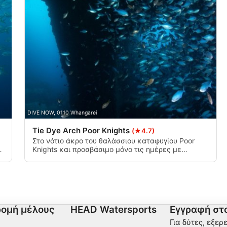
μένου
ι ενεργά
DIVE NOW, 0110 Whangarei
Tie Dye Arch Poor Knights
(★4.7)
Στο νότιο άκρο του θαλάσσιου καταφυγίου Poor
Knights και προσβάσιμο μόνο τις ημέρες με
αι
ελάχιστο άνεμο και κύμα βρίσκεται η πολύχρωμη
και δημοφιλής αψίδα Tye Dye.
ομή μέλους
HEAD Watersports
Εγγραφή στο
Για δύτες, εξερ