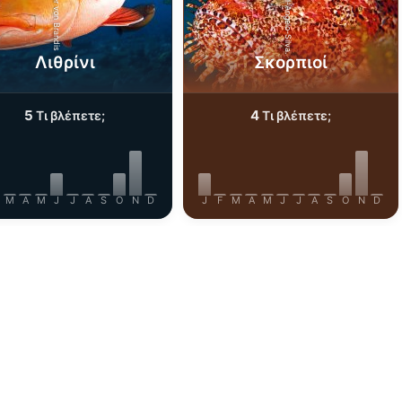
iStock-Miguel-Angelo-Silva.
iStock-Rainer von Brandis
Λιθρίνι
Σκορπιοί
5
4
Τι βλέπετε;
Τι βλέπετε;
M
A
M
J
J
A
S
O
N
D
J
F
M
A
M
J
J
A
S
O
N
D