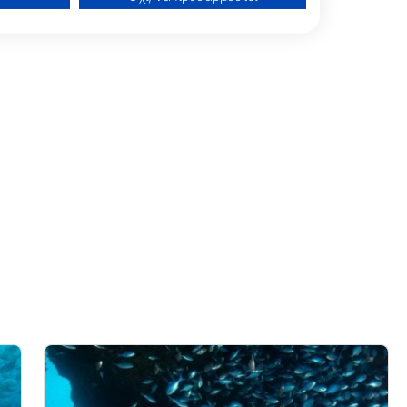
ίσεων
νδυασμών δεδομένων από