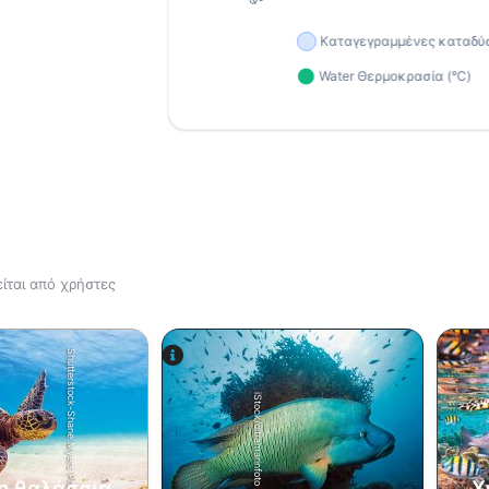
ίται από χρήστες
Shutterstock-Shane Myers Photography
iStock/ultramarinfoto
η θαλάσσια
Χ