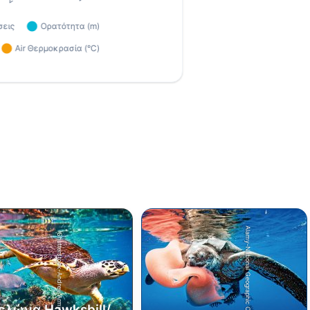
Alamy-National Geographic Creative
Shutterstock-Andrey Armyagov
ελώνα Hawksbill/