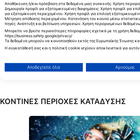
Αποθήκευση ή/και πρόσβαση στα δεδομένα μιας συσκευής. Χρήση περιορισ
Beachfront Boat Station 3, Brgy Manoc-
Zone V, Bolabog, 5608 
Δημιουργία προφίλ για εξατομικευμένες διαφημίσεις. Χρήση προφίλ για επ
Manoc,, 5608 Malay, Boracay -
Boracay - ΦΙΛΙΠΠΙΝΕΣ
για εξατομίκευση περιεχομένου. Χρήση προφίλ για επιλογή εξατομικευμέν
ΦΙΛΙΠΠΙΝΕΣ
Μέτρηση απόδοσης περιεχομένου. Κατανόηση του κοινού μέσω στατιστικ
πηγές. Ανάπτυξη και βελτίωση υπηρεσιών. Χρήση περιορισμένων δεδομένων
Μπορείτε να βρείτε περισσότερες πληροφορίες σχετικά με τη χρήση δεδο
https://business.safety.google/privacy/
Τα δεδομένα μπορούν να κοινοποιηθούν εκτός της Ευρωπαϊκής Ένωσης κα
Η συγκατάθεσή σας και η πολιτική cookie ισχύουν αποκλειστικά για αυτόν
Προβολή λίστας συνεργατών (1 IAB Vendors)
Χρησιμοποιούμε τα δεδομένα σας για τους ακόλουθους σκοπούς:
Αποδεχτείτε όλα
Αρνούμαι
Σκοποί επεξεργασίας IAB:
Αποθήκευση ή/και πρόσβαση στα δεδομένα μιας συσκευής
Χρήση περιορισμένων δεδομένων για την επιλογή διαφημ
ΚΟΝΤΙΝΕΣ ΠΕΡΙΟΧΕΣ ΚΑΤΑΔΥΣΗΣ
Δημιουργία προφίλ για εξατομικευμένες διαφημίσεις
Χρήση προφίλ για επιλογή εξατομικευμένων διαφημίσεων
Δημιουργία προφίλ για εξατομίκευση περιεχομένου