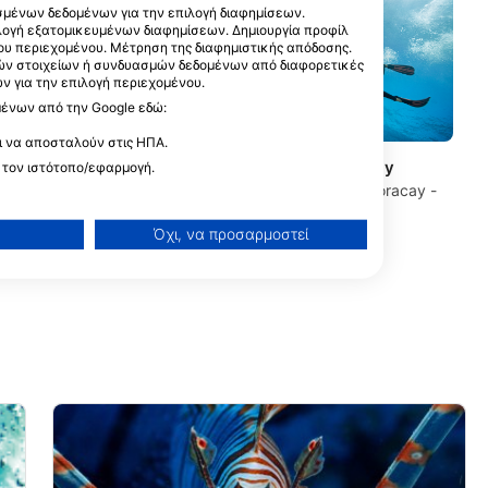
μένων δεδομένων για την επιλογή διαφημίσεων.
Malay , Aklan,
ιλογή εξατομικευμένων διαφημίσεων. Δημιουργία προφίλ
ου περιεχομένου. Μέτρηση της διαφημιστικής απόδοσης.
ών στοιχείων ή συνδυασμών δεδομένων από διαφορετικές
 για την επιλογή περιεχομένου.
μένων από την Google εδώ:
ι να αποσταλούν στις ΗΠΑ.
Neptune Dive Center Boracay
 τον ιστότοπο/εφαρμογή.
SITIO ANGOL, 5608 MALAY, Boracay -
ΦΙΛΙΠΠΙΝΕΣ
Όχι, να προσαρμοστεί
ίσεων