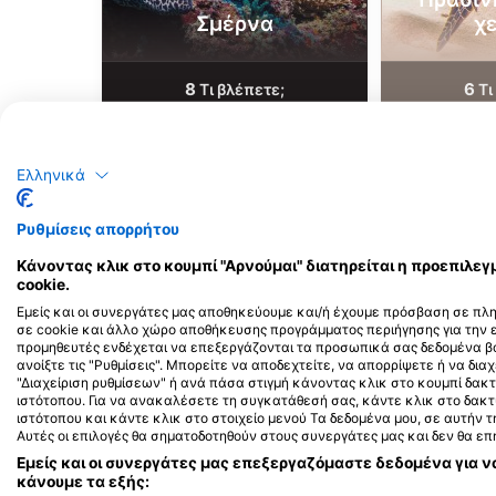
Σμέρνα
χ
8
6
Τι βλέπετε;
Τι
Ελληνικά
J
F
M
A
M
J
J
A
S
O
N
D
J
F
M
A
M
Ρυθμίσεις απορρήτου
Κάνοντας κλικ στο κουμπί "Αρνούμαι" διατηρείται η προεπιλ
cookie.
Εμείς και οι συνεργάτες μας αποθηκεύουμε και/ή έχουμε πρόσβαση σε πλ
σε cookie και άλλο χώρο αποθήκευσης προγράμματος περιήγησης για την
προμηθευτές ενδέχεται να επεξεργάζονται τα προσωπικά σας δεδομένα βά
ανοίξτε τις "Ρυθμίσεις". Μπορείτε να αποδεχτείτε, να απορρίψετε ή να διαχ
Κέντρα κατάδυσης που εξυπηρετούν 
"Διαχείριση ρυθμίσεων" ή ανά πάσα στιγμή κάνοντας κλικ στο κουμπί δ
ιστότοπου. Για να ανακαλέσετε τη συγκατάθεσή σας, κάντε κλικ στο δακ
ιστότοπου και κάντε κλικ στο στοιχείο μενού Τα δεδομένα μου, σε αυτήν
Αυτές οι επιλογές θα σηματοδοτηθούν στους συνεργάτες μας και δεν θα ε
Εμείς και οι συνεργάτες μας επεξεργαζόμαστε δεδομένα για ν
κάνουμε τα εξής:
DiveGurus Boracay
BLUEFIN DIVE CENT