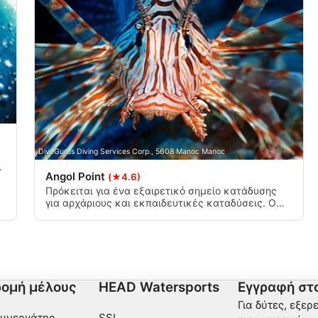
νδυασμών δεδομένων από
DiveGurus Diving Services Corp., 5608 Manoc Manoc
μένου
Angol Point
(★4.6)
ς
Πρόκειται για ένα εξαιρετικό σημείο κατάδυσης
για αρχάριους και εκπαιδευτικές καταδύσεις. Ο
ύφαλος είναι καλυμμένος με πετρώδη κοράλλια,
δερμάτινα κοράλλια, ανεμώνες, θαλάσσια αστέρια
και θαλάσσια αγγούρια.
ι ενεργά
ομή μέλους
HEAD Watersports
Εγγραφή στο
Για δύτες, εξερ
Συνεργάτης
SSI