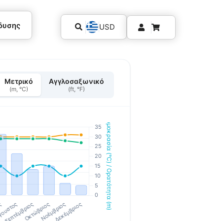
δυσης
USD
Μετρικό
Αγγλοσαξωνικό
(m, °C)
(ft, °F)