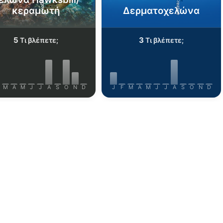
κεραμωτή
Δερματοχελώνα
5
3
Τι βλέπετε;
Τι βλέπετε;
M
A
M
J
J
A
S
O
N
D
J
F
M
A
M
J
J
A
S
O
N
D