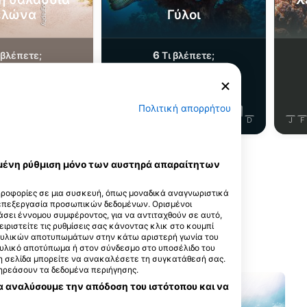
ελώνα
Γύλοι
6
 βλέπετε;
Τι βλέπετε;
Πολιτική απορρήτου
J
J
A
S
O
N
D
J
F
M
A
M
J
J
A
S
O
N
D
J
F
Δείτε περισσότερα ζώα
εγμένη ρύθμιση μόνο των αυστηρά απαραίτητων
ηροφορίες σε μια συσκευή, όπως μοναδικά αναγνωριστικά
 επεξεργασία προσωπικών δεδομένων. Ορισμένοι
σει έννομου συμφέροντος, για να αντιταχθούν σε αυτό,
ειριστείτε τις ρυθμίσεις σας κάνοντας κλικ στο κουμπί
αυτό το σημείο κατάδυσης
ακτυλικών αποτυπωμάτων στην κάτω αριστερή γωνία του
τυλικό αποτύπωμα ή στον σύνδεσμο στο υποσέλιδο του
 τη σελίδα μπορείτε να ανακαλέσετε τη συγκατάθεσή σας.
πηρεάσουν τα δεδομένα περιήγησης.
α αναλύσουμε την απόδοση του ιστότοπου και να
ER