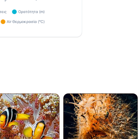
istock-atese
efrig