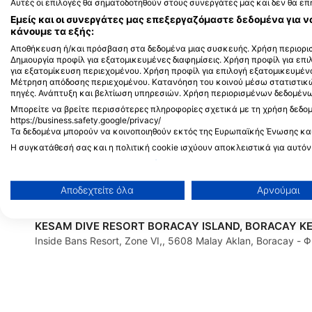
Αυτές οι επιλογές θα σηματοδοτηθούν στους συνεργάτες μας και δεν θα ε
Bolod Purok 6, 6340 Panglao Island,
The Bellevue Resort, 
Εμείς και οι συνεργάτες μας επεξεργαζόμαστε δεδομένα για ν
Bohol - ΦΙΛΙΠΠΙΝΕΣ
Bohol - ΦΙΛΙΠΠΙΝΕΣ
κάνουμε τα εξής:
Αποθήκευση ή/και πρόσβαση στα δεδομένα μιας συσκευής. Χρήση περιορισ
Δημιουργία προφίλ για εξατομικευμένες διαφημίσεις. Χρήση προφίλ για επ
για εξατομίκευση περιεχομένου. Χρήση προφίλ για επιλογή εξατομικευμέν
Μέτρηση απόδοσης περιεχομένου. Κατανόηση του κοινού μέσω στατιστικ
πηγές. Ανάπτυξη και βελτίωση υπηρεσιών. Χρήση περιορισμένων δεδομένων
Μπορείτε να βρείτε περισσότερες πληροφορίες σχετικά με τη χρήση δεδο
Valm Divers, Valm Divers Alona Beach
https://business.safety.google/privacy/
Τα δεδομένα μπορούν να κοινοποιηθούν εκτός της Ευρωπαϊκής Ένωσης κα
Pyramid Beach Resort, 6340 Panglao Island, Bohol - ΦΙΛΙΠ
Η συγκατάθεσή σας και η πολιτική cookie ισχύουν αποκλειστικά για αυτόν
Προβολή λίστας συνεργατών (1 IAB Vendors)
LET’S GO DIVING
Χρησιμοποιούμε τα δεδομένα σας για τους ακόλουθους σκοπούς:
Heartland Road, Tawala, Alona, 6340 Panglao, Bohol - ΦΙΛΙ
Αποδεχτείτε όλα
Αρνούμαι
Σκοποί επεξεργασίας IAB:
Αποθήκευση ή/και πρόσβαση στα δεδομένα μιας συσκευής
KESAM DIVE RESORT BORACAY ISLAND, BORACAY K
Inside Bans Resort, Zone VI,, 5608 Malay Aklan, Boracay - 
Χρήση περιορισμένων δεδομένων για την επιλογή διαφημ
Δημιουργία προφίλ για εξατομικευμένες διαφημίσεις
Χρήση προφίλ για επιλογή εξατομικευμένων διαφημίσεων