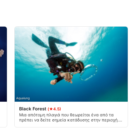
νδυασμών δεδομένων από
μένου
Aqualung
Black Forest
(★4.5)
Μια απότομη πλαγιά που θεωρείται ένα από τα
ι ενεργά
πρέπει να δείτε σημεία κατάδυσης στην περιοχή.
Το τεράστιο δάσος των μαύρων κοραλλιών είναι
σχεδόν αόρατο σε άλλα μέρη σε όλο τον κόσμο.