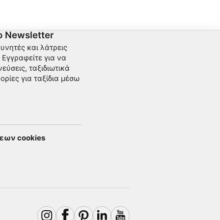
μαλακά κοράλλια που ξεκινούν από τα δέκα
θαλ
μέτρα.
μακ
 Newsletter
ευνητές και λάτρεις
Εγγραφείτε για να
εύσεις, ταξιδιωτικά
ορίες για ταξίδια μέσω
εων cookies