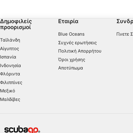
συγκεντρώνονται μεγάλοι αριθμοί θαλάσσιων
Απαραίτητη
χελωνών.
Εκτέλεση
Δημοφιλείς
Εταιρία
Συνδρ
προορισμοί
Λειτουργικός
Blue Oceans
Γίνετε 
Ταϊλάνδη
Διαφήμιση
Συχνές ερωτήσεις
Αίγυπτος
Πολιτική Απορρήτου
Ισπανία
Όροι χρήσης
Ινδονησία
Αποτύπωμα
Φλόριντα
Φιλιππίνες
Μεξικό
Μαλδίβες