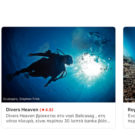
Scubapro, Stephen Frink
Aqualu
Divers Heaven
Ro
(★4.6)
Divers Heaven βρίσκεται στο νησί Balicasag , στη
Ένα
νότια πλευρά, είναι περίπου 30 λεπτά banka βόλτα
περ
από Alona Beach. Είναι μια πλαγιά που πηγαίνει σε
κορ
περίπου 30 μέτρα καλυμμένη με σκληρά και
υπο