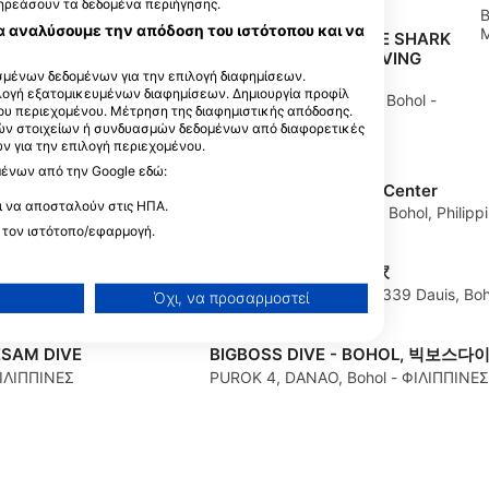
πηρεάσουν τα δεδομένα περιήγησης.
6340 Panglao,
B
α αναλύσουμε την απόδοση του ιστότοπου και να
M
Brother’s dive center, WHALE SHARK
WATERSPORTS & SCUBA DIVING
μένων δεδομένων για την επιλογή διαφημίσεων.
CORP.
ιλογή εξατομικευμένων διαφημίσεων. Δημιουργία προφίλ
Central Visayas, 6340 Panglao, Bohol -
ου περιεχομένου. Μέτρηση της διαφημιστικής απόδοσης.
ΦΙΛΙΠΠΙΝΕΣ
ών στοιχείων ή συνδυασμών δεδομένων από διαφορετικές
 για την επιλογή περιεχομένου.
μένων από την Google εδώ:
GO Scuba Bohol Dive Center
ι να αποσταλούν στις ΗΠΑ.
ΠΙΝΕΣ
Mayfair Resort, Panglao, Bohol, Philipp
ΦΙΛΙΠΠΙΝΕΣ
 τον ιστότοπο/εφαρμογή.
FREEDIVE+, 自由潜水家
ΠΠΙΝΕΣ
Purok-3 Cansumanay, 6339 Dauis, Boh
Όχι, να προσαρμοστεί
ESAM DIVE
BIGBOSS DIVE - BOHOL, 빅보스
ΦΙΛΙΠΠΙΝΕΣ
PUROK 4, DANAO, Bohol - ΦΙΛΙΠΠΙΝΕΣ
ίσεων