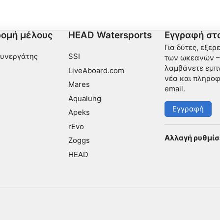
ομή μέλους
HEAD Watersports
Εγγραφή στο
Για δύτες, εξερ
Συνεργάτης
SSI
των ωκεανών – 
λαμβάνετε εμπν
LiveAboard.com
νέα και πληροφ
Mares
email.
Aqualung
Εγγραφή
Apeks
rEvo
Αλλαγή ρυθμίσ
Zoggs
HEAD