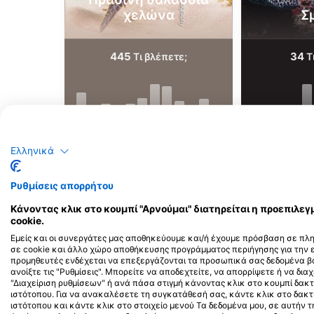
χελώνα
Σ
445
34
Τι βλέπετε;
Τ
J
F
M
A
M
J
J
A
S
O
N
D
J
F
M
A
M
Ελληνικά
Ρυθμίσεις απορρήτου
Κάνοντας κλικ στο κουμπί "Αρνούμαι" διατηρείται η προεπιλ
cookie.
Εμείς και οι συνεργάτες μας αποθηκεύουμε και/ή έχουμε πρόσβαση σε πλ
Κέντρα κατάδυσης που εξυπηρετούν 
σε cookie και άλλο χώρο αποθήκευσης προγράμματος περιήγησης για την
προμηθευτές ενδέχεται να επεξεργάζονται τα προσωπικά σας δεδομένα βά
ανοίξτε τις "Ρυθμίσεις". Μπορείτε να αποδεχτείτε, να απορρίψετε ή να διαχ
"Διαχείριση ρυθμίσεων" ή ανά πάσα στιγμή κάνοντας κλικ στο κουμπί δ
ιστότοπου. Για να ανακαλέσετε τη συγκατάθεσή σας, κάντε κλικ στο δακ
ιστότοπου και κάντε κλικ στο στοιχείο μενού Τα δεδομένα μου, σε αυτήν
French Touch Diving Panglao
Honu Dive Center