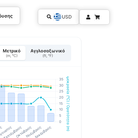
δυσης
USD
Μετρικό
Αγγλοσαξωνικό
(m, °C)
(ft, °F)