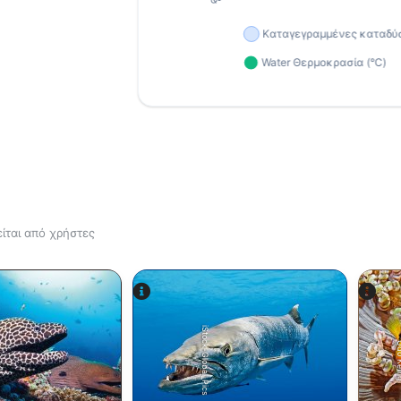
ίται από χρήστες
iStock-Global_Pics
Udo K