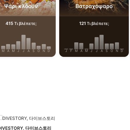
Ψάρι κλόουν
Βατραχόψαρο
415
121
Τι βλέπετε;
Τι βλέπετε;
M
A
M
J
J
A
S
O
N
D
J
F
M
A
M
J
J
A
S
O
N
D
DIVESTORY, 다이브스토리