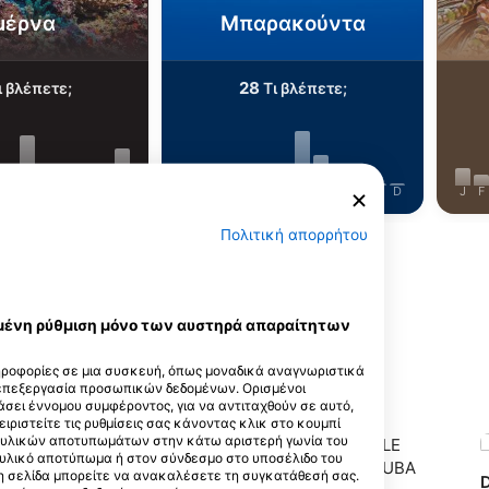
μέρνα
Μπαρακούντα
28
ι βλέπετε;
Τι βλέπετε;
J
J
A
S
O
N
D
J
F
M
A
M
J
J
A
S
O
N
D
J
F
Πολιτική απορρήτου
Δείτε περισσότερα ζώα
εγμένη ρύθμιση μόνο των αυστηρά απαραίτητων
ηροφορίες σε μια συσκευή, όπως μοναδικά αναγνωριστικά
αυτό το σημείο κατάδυσης
 επεξεργασία προσωπικών δεδομένων. Ορισμένοι
σει έννομου συμφέροντος, για να αντιταχθούν σε αυτό,
ειριστείτε τις ρυθμίσεις σας κάνοντας κλικ στο κουμπί
ακτυλικών αποτυπωμάτων στην κάτω αριστερή γωνία του
τυλικό αποτύπωμα ή στον σύνδεσμο στο υποσέλιδο του
 τη σελίδα μπορείτε να ανακαλέσετε τη συγκατάθεσή σας.