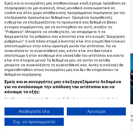
Εμείς και οι συνεργάτες μας αποθηκεύουμε και/ή έχουμε πρόσβαση σε
πληροφορίες σε μια συσκευή, όπως μοναδικά αναγνωριστικά σε
cookie και άλλο χώρο αποθήκευσης προγράμματος περιήγησης για την
Key Dives
Conch Republic Divers
επεξεργασία προσωπικών δεδομένων. Ορισμένοι προμηθευτές
ενδέχεται να επεξεργάζονται τα προσωπικά σας δεδομένα βάσει
79851 Overseas Highway, 33036
90800 Overseas Hwy, Ste 9, 33070
Islamorada, FL - ΗΝΩΜΕΝΕΣ
Tavernier, FL - ΗΝΩΜΕΝΕΣ
έννομου συμφέροντος, για να αντιταχθούν σε αυτό, ανοίξτε τις
ΠΟΛΙΤΕΙΕΣ
ΠΟΛΙΤΕΙΕΣ
"Ρυθμίσεις". Μπορείτε να αποδεχτείτε, να απορρίψετε ή να
διαχειριστείτε τις ρυθμίσεις σας κάνοντας κλικ στο κουμπί "Διαχείριση
ρυθμίσεων" ή ανά πάσα στιγμή κάνοντας κλικ στο κουμπί δακτυλικών
ΚΟΝΤΙΝΕΣ ΠΕΡΙΟΧΕΣ ΚΑΤΑΔΥΣΗΣ
αποτυπωμάτων στην κάτω αριστερή γωνία του ιστότοπου. Για να
ανακαλέσετε τη συγκατάθεσή σας, κάντε κλικ στο δακτυλικό
αποτύπωμα ή στον σύνδεσμο στο υποσέλιδο του ιστότοπου και κάντε
κλικ στο στοιχείο μενού Τα δεδομένα μου, σε αυτήν τη σελίδα
μπορείτε να ανακαλέσετε τη συγκατάθεσή σας. Αυτές οι επιλογές θα
σηματοδοτηθούν στους συνεργάτες μας και δεν θα επηρεάσουν τα
δεδομένα περιήγησης.
Εμείς και οι συνεργάτες μας επεξεργαζόμαστε δεδομένα
για να αναλύσουμε την απόδοση του ιστότοπου και να
κάνουμε τα εξής:
Αποθήκευση ή/και πρόσβαση στα δεδομένα μιας συσκευής. Χρήση
Mares, Predrag Vuckovic
περιορισμένων δεδομένων για την επιλογή διαφημίσεων. Δημιουργία
marco p. (#1764087)
προφίλ για εξατομικευμένες διαφημίσεις. Χρήση προφίλ για επιλογή
Lost Reef
(★4.4)
Αποδεχτείτε όλα
Αρνούμαι
εξατομικευμένων διαφημίσεων. Δημιουργία προφίλ για εξατομίκευση
Ο χαμένος ύφαλος είνα
Sand Key Lighthouse
(★4.1)
περιεχομένου. Χρήση προφίλ για επιλογή εξατομικευμένου
για να το πω έτσι. Εκτό
Όχι, να προσαρμοστεί
Το Sand Key είναι μια περιοχή
περιεχομένου. Μέτρηση της διαφημιστικής απόδοσης. Μέτρηση
πεπατημένης δεν βλέπε
διατήρησης του ιερού που ήταν αρχικά
απόδοσης περιεχομένου. Κατανόηση του κοινού μέσω στατιστικών
επισκέπτες. Αν έχετε τ
το δικό της νησί. Λόγω της διάβρωσης
στοιχείων ή συνδυασμών δεδομένων από διαφορετικές πηγές.
επισκεφτείτε, σας το 