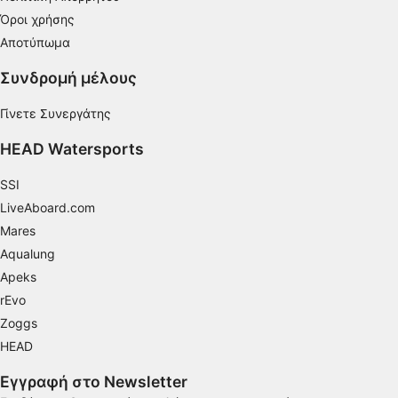
Όροι χρήσης
Δημιουργία προφίλ για εξατομίκευση
περιεχομένου
Αποτύπωμα
Συνδρομή μέλους
Χρήση προφίλ για επιλογή εξατομικευμένου
περιεχομένου
Γίνετε Συνεργάτης
Μέτρηση της διαφημιστικής απόδοσης
HEAD Watersports
Μέτρηση απόδοσης περιεχομένου
SSI
Κατανόηση του κοινού μέσω στατιστικών
LiveAboard.com
στοιχείων ή συνδυασμών δεδομένων από
Mares
διαφορετικές πηγές
Aqualung
Ανάπτυξη και βελτίωση υπηρεσιών
Apeks
rEvo
Χρήση περιορισμένων δεδομένων για την
επιλογή περιεχομένου
Zoggs
HEAD
Ειδικά χαρακτηριστικά IAB:
Χρήση επακριβών δεδομένων
Εγγραφή στο Newsletter
γεωεντοπισμού