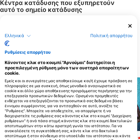
Κέντρα κατάδυσης που εξυπηρετούν
αυτό το σημείο κατάδυσης
Mulberry Marine
Ελληνικά
Πολιτική απορρήτου
Experiences
Suite 2, Unit 16 Sherrington Mews,
PO20 0FJ Selsey, West Sussex,
Ρυθμίσεις απορρήτου
ΗΝΩΜΕΝΟ ΒΑΣΙΛΕΙΟ
Κάνοντας κλικ στο κουμπί "Αρνούμαι" διατηρείται η
προεπιλεγμένη ρύθμιση μόνο των αυστηρά απαραίτητων
ΚΟΝΤΙΝΕΣ ΠΕΡΙΟΧΕΣ ΚΑΤΑΔΥΣΗΣ
cookie.
Εμείς και οι συνεργάτες μας αποθηκεύουμε και/ή έχουμε πρόσβαση σε
πληροφορίες σε μια συσκευή, όπως μοναδικά αναγνωριστικά σε
cookie και άλλο χώρο αποθήκευσης προγράμματος περιήγησης για την
επεξεργασία προσωπικών δεδομένων. Ορισμένοι προμηθευτές
ενδέχεται να επεξεργάζονται τα προσωπικά σας δεδομένα βάσει
έννομου συμφέροντος, για να αντιταχθούν σε αυτό, ανοίξτε τις
"Ρυθμίσεις". Μπορείτε να αποδεχτείτε, να απορρίψετε ή να
διαχειριστείτε τις ρυθμίσεις σας κάνοντας κλικ στο κουμπί "Διαχείριση
ρυθμίσεων" ή ανά πάσα στιγμή κάνοντας κλικ στο κουμπί δακτυλικών
αποτυπωμάτων στην κάτω αριστερή γωνία του ιστότοπου. Για να
Mares, Predrag Vuckovic
Mares, Janez Kranjc
ανακαλέσετε τη συγκατάθεσή σας, κάντε κλικ στο δακτυλικό
αποτύπωμα ή στον σύνδεσμο στο υποσέλιδο του ιστότοπου και κάντε
UB1195
Hedwig Lunstedt
(★1.0)
(