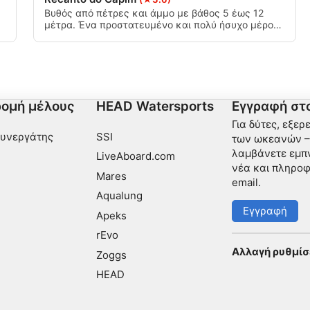
νδυασμών δεδομένων από
Βυθός από πέτρες και άμμο με βάθος 5 έως 12
μέτρα. Ένα προστατευμένο και πολύ ήσυχο μέρος,
το οποίο έχει πολλά περάσματα μεταξύ των
βράχων στον πυθμένα, έχει επίσης μια σπηλιά που
.
δίνει πρόσβαση στην επιφάνεια.
μένου
ομή μέλους
HEAD Watersports
Εγγραφή στο
Για δύτες, εξερ
Συνεργάτης
SSI
των ωκεανών – 
ι ενεργά
λαμβάνετε εμπν
LiveAboard.com
νέα και πληροφ
Mares
email.
Aqualung
Εγγραφή
Apeks
rEvo
Αλλαγή ρυθμίσ
Zoggs
HEAD