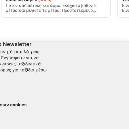
Πάτος από πέτρες και άμμο. Ελάχιστο βάθος 5
Είν
μέτρα και μέγιστο 12 μέτρα. Προστατευμένο
Είν
μέρος, μοιάζει με φυσική πισίνα. Σε αυτό το μέρος
ξεκ
υπάρχει ένα ναυάγιο που ονομάζεται Γρανάδα, το
κατ
οποίο συνετρίβη στο νησί Arvoredo όταν
κατ
παρασύρθηκε από μια καταιγίδα. Το ναυάγιο
από
αποσυναρμολογείται και τα κομμάτια είναι
μέρ
διάσπαρτα στο κάτω μέρος.
είν
 Newsletter
ευνητές και λάτρεις
Εγγραφείτε για να
εύσεις, ταξιδιωτικά
ορίες για ταξίδια μέσω
εων cookies