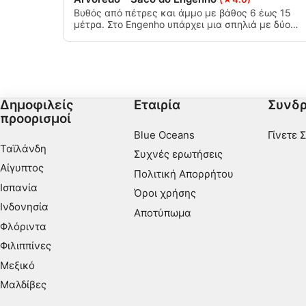
Κατανόηση του κοινού μέσω στατιστικών στοιχείων ή συ
Βυθός από πέτρες και άμμο με βάθος 6 έως 15
διαφορετικές πηγές
μέτρα. Στο Engenho υπάρχει μια σπηλιά με δύο
αίθουσες, μπορείτε να βρείτε μεγάλες σφυρίδες
μέσα σε αυτή τη σπηλιά, υπάρχει επίσης ένα
Ανάπτυξη και βελτίωση υπηρεσιών
οικόπεδο όπου μπορείτε να βρείτε πελαγικά ψάρια
Χρήση περιορισμένων δεδομένων για την επιλογή περιεχο
Ειδικά χαρακτηριστικά IAB:
Δημοφιλείς
Εταιρία
Συνδρ
προορισμοί
Χρήση επακριβών δεδομένων γεωεντοπισμού
Blue Oceans
Γίνετε 
Ταϊλάνδη
Αναγνώριση συσκευών με βάση πληροφορίες που ζητούντα
Συχνές ερωτήσεις
Αίγυπτος
Σκοποί επεξεργασίας που δεν αφορούν τη ΔΑΒ:
Πολιτική Απορρήτου
Ισπανία
Απαραίτητη
Όροι χρήσης
Ινδονησία
Αποτύπωμα
Εκτέλεση
Φλόριντα
Φιλιππίνες
Λειτουργικός
Μεξικό
Διαφήμιση
Μαλδίβες