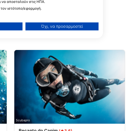
ι να αποσταλούν στις ΗΠΑ.
 τον ιστότοπο/εφαρμογή.
Όχι, να προσαρμοστεί
ίσεων
Scubapro
Recanto do Capim
(★3.6)