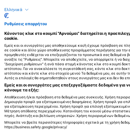
Ψάρι σκαντζόχοιρος
Ελληνικά
3
Τι βλέπετε;
Ρυθμίσεις απορρήτου
Κάνοντας κλικ στο κουμπί "Αρνούμαι" διατηρείται η προεπιλ
cookie.
Εμείς και οι συνεργάτες μας αποθηκεύουμε και/ή έχουμε πρόσβαση σε πλ
σε cookie και άλλο χώρο αποθήκευσης προγράμματος περιήγησης για την
J
F
M
A
M
J
J
A
S
O
N
D
προμηθευτές ενδέχεται να επεξεργάζονται τα προσωπικά σας δεδομένα βά
ανοίξτε τις "Ρυθμίσεις". Μπορείτε να αποδεχτείτε, να απορρίψετε ή να διαχ
"Διαχείριση ρυθμίσεων" ή ανά πάσα στιγμή κάνοντας κλικ στο κουμπί δ
ιστότοπου. Για να ανακαλέσετε τη συγκατάθεσή σας, κάντε κλικ στο δακ
ιστότοπου και κάντε κλικ στο στοιχείο μενού Τα δεδομένα μου, σε αυτήν
Αυτές οι επιλογές θα σηματοδοτηθούν στους συνεργάτες μας και δεν θα ε
Εμείς και οι συνεργάτες μας επεξεργαζόμαστε δεδομένα για ν
Κέντρα κατάδυσης που εξυπηρετούν 
κάνουμε τα εξής:
Αποθήκευση ή/και πρόσβαση στα δεδομένα μιας συσκευής. Χρήση περιορισ
Δημιουργία προφίλ για εξατομικευμένες διαφημίσεις. Χρήση προφίλ για επ
για εξατομίκευση περιεχομένου. Χρήση προφίλ για επιλογή εξατομικευμέν
Μέτρηση απόδοσης περιεχομένου. Κατανόηση του κοινού μέσω στατιστικ
πηγές. Ανάπτυξη και βελτίωση υπηρεσιών. Χρήση περιορισμένων δεδομένων
CNMDIVE
Cia do Mergulho, @
Avenida Cesar Puglia, 55, 13211-698
Avenida Leitão da Silv
Μπορείτε να βρείτε περισσότερες πληροφορίες σχετικά με τη χρήση δεδο
https://business.safety.google/privacy/
JUNDIAI, SP - ΒΡΑΖΙΛΙΑ
29050605 VITORIA, ES