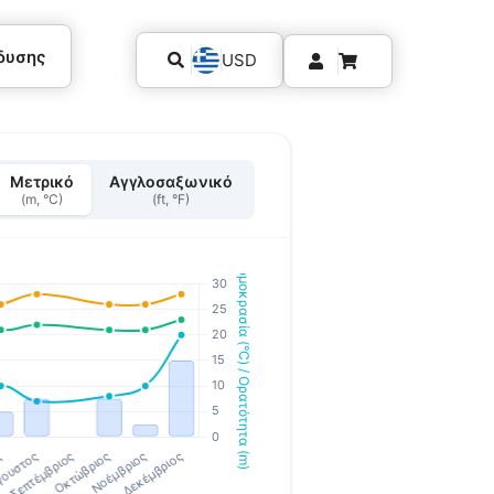
δυσης
USD
Μετρικό
Αγγλοσαξωνικό
(m, °C)
(ft, °F)