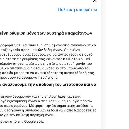
Πολιτική απορρήτου
εγμένη ρύθμιση μόνο των αυστηρά απαραίτητων
ηροφορίες σε μια συσκευή, όπως μοναδικά αναγνωριστικά
 επεξεργασία προσωπικών δεδομένων. Ορισμένοι
σει έννομου συμφέροντος, για να αντιταχθούν σε αυτό,
ειριστείτε τις ρυθμίσεις σας κάνοντας κλικ στο κουμπί
ακτυλικών αποτυπωμάτων στην κάτω αριστερή γωνία του
τυλικό αποτύπωμα ή στον σύνδεσμο στο υποσέλιδο του
 τη σελίδα μπορείτε να ανακαλέσετε τη συγκατάθεσή σας.
πηρεάσουν τα δεδομένα περιήγησης.
α αναλύσουμε την απόδοση του ιστότοπου και να
αυτό το σημείο κατάδυσης
μένων δεδομένων για την επιλογή διαφημίσεων.
ιλογή εξατομικευμένων διαφημίσεων. Δημιουργία προφίλ
ου περιεχομένου. Μέτρηση της διαφημιστικής απόδοσης.
ών στοιχείων ή συνδυασμών δεδομένων από διαφορετικές
 για την επιλογή περιεχομένου.
ciadomergulho
a 141 Sala 203,
μένων από την Google εδώ:
 - ΒΡΑΖΙΛΙΑ