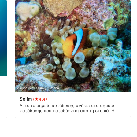
νδυασμών δεδομένων από
μένου
Magicdivers Kalawy, Safaga
Selim
(★4.4)
ή
Αυτό το σημείο κατάδυσης ανήκει στα σημεία
κατάδυσης που καταδύονται από τη στεριά. Η
είσοδος γίνεται με τα πόδια μετά από μια μικρή
ι ενεργά
απόσταση πάνω από την κορυφή του υφάλου.