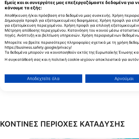
Alamy-WaterFrame
Εμείς και οι συνεργάτες μας επεξεργαζόμαστε δεδομένα για ν
κάνουμε τα εξής:
Χελώνα
Αποθήκευση ή/και πρόσβαση στα δεδομένα μιας συσκευής. Χρήση περιορισ
Δημιουργία προφίλ για εξατομικευμένες διαφημίσεις. Χρήση προφίλ για επ
Σμέρνα
κε
για εξατομίκευση περιεχομένου. Χρήση προφίλ για επιλογή εξατομικευμέν
Μέτρηση απόδοσης περιεχομένου. Κατανόηση του κοινού μέσω στατιστικ
πηγές. Ανάπτυξη και βελτίωση υπηρεσιών. Χρήση περιορισμένων δεδομένων
807
177
Τι βλέπετε;
Τ
Μπορείτε να βρείτε περισσότερες πληροφορίες σχετικά με τη χρήση δεδο
https://business.safety.google/privacy/
Τα δεδομένα μπορούν να κοινοποιηθούν εκτός της Ευρωπαϊκής Ένωσης κα
Η συγκατάθεσή σας και η πολιτική cookie ισχύουν αποκλειστικά για αυτόν
Προβολή λίστας συνεργατών (1 IAB Vendors)
J
F
M
A
M
J
J
A
S
O
N
D
J
F
M
A
M
Χρησιμοποιούμε τα δεδομένα σας για τους ακόλουθους σκοπούς:
Αποδεχτείτε όλα
Αρνούμαι
Σκοποί επεξεργασίας IAB:
Αποθήκευση ή/και πρόσβαση στα δεδομένα μιας συσκευής
Χρήση περιορισμένων δεδομένων για την επιλογή διαφημ
Δημιουργία προφίλ για εξατομικευμένες διαφημίσεις
ΚΟΝΤΙΝΕΣ ΠΕΡΙΟΧΕΣ ΚΑΤΑΔΥΣΗΣ
Χρήση προφίλ για επιλογή εξατομικευμένων διαφημίσεων