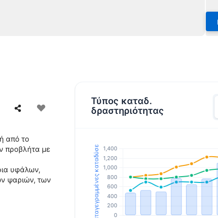
Τύπος καταδ.
δραστηριότητας
ή από το
ην προβλήτα με
ρια υφάλων,
ν ψαριών, των