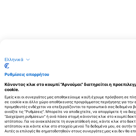
Ελληνικά
Ρυθμίσεις απορρήτου
Πιθανές θεάσεις άγριας ζωής
Κάνοντας κλικ στο κουμπί "Αρνούμαι" διατηρείται η προεπιλ
cookie.
Οι παρατηρήσεις άγριας ζωής βασίζονται σε περιεχόμενο που δημιουργε
Εμείς και οι συνεργάτες μας αποθηκεύουμε και/ή έχουμε πρόσβαση σε πλ
σε cookie και άλλο χώρο αποθήκευσης προγράμματος περιήγησης για την
προμηθευτές ενδέχεται να επεξεργάζονται τα προσωπικά σας δεδομένα βά
ανοίξτε τις "Ρυθμίσεις". Μπορείτε να αποδεχτείτε, να απορρίψετε ή να διαχ
"Διαχείριση ρυθμίσεων" ή ανά πάσα στιγμή κάνοντας κλικ στο κουμπί δ
ιστότοπου. Για να ανακαλέσετε τη συγκατάθεσή σας, κάντε κλικ στο δακ
ιστότοπου και κάντε κλικ στο στοιχείο μενού Τα δεδομένα μου, σε αυτήν
Αυτές οι επιλογές θα σηματοδοτηθούν στους συνεργάτες μας και δεν θα ε