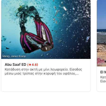
Mares, Janez Kranjc
Abu Saaf ED
Sandro
(★4.6)
Κατάδυση στην ακτή με μίνι λεωφορείο. Είσοδος
El 
μέσω μιας τρύπας στην κορυφή του υφάλου,
Κατ
ακολουθούμενη από μια σήραγγα μήκους περίπου
Είσ
80 μέτρων, η οποία καταλήγει μέσω μιας τρύπας
υφά
σε βάθος 7 μέτρων σε έναν κοραλλιογενή κήπο.
μπλ
ακρ
ωρα
επι