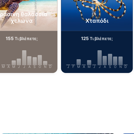
Shutterstock-Shane Myers Photography
Alamy/Reinhard Dirscherl
ράσινη θαλάσσια
χελώνα
Χταπόδι
155
125
Τι βλέπετε;
Τι βλέπετε;
M
A
M
J
J
A
S
O
N
D
J
F
M
A
M
J
J
A
S
O
N
D