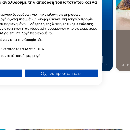
Shutterstock-Andrey Armyagov
iStock-Global_Pics
α αναλύσουμε την απόδοση του ιστότοπου και να
 Hawksbill/
Π
μένων δεδομένων για την επιλογή διαφημίσεων.
ιλογή εξατομικευμένων διαφημίσεων. Δημιουργία προφίλ
ραμωτή
Μπαρακούντα
ου περιεχομένου. Μέτρηση της διαφημιστικής απόδοσης.
ών στοιχείων ή συνδυασμών δεδομένων από διαφορετικές
 για την επιλογή περιεχομένου.
177
ι βλέπετε;
Τι βλέπετε;
μένων από την Google εδώ:
ι να αποσταλούν στις ΗΠΑ.
 τον ιστότοπο/εφαρμογή.
J
J
A
S
O
N
D
J
F
M
A
M
J
J
A
S
O
N
D
J
F
Όχι, να προσαρμοστεί
Δείτε περισσότερα ζώα
ίσεων