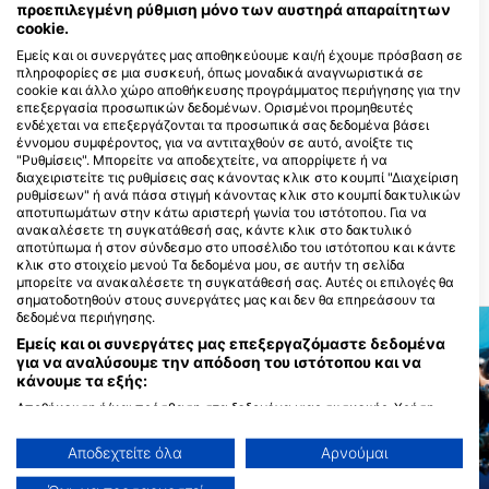
προεπιλεγμένη ρύθμιση μόνο των αυστηρά απαραίτητων
cookie.
Κέντρα κατάδυσης που εξυπηρετούν
Εμείς και οι συνεργάτες μας αποθηκεύουμε και/ή έχουμε πρόσβαση σε
αυτό το σημείο κατάδυσης
πληροφορίες σε μια συσκευή, όπως μοναδικά αναγνωριστικά σε
cookie και άλλο χώρο αποθήκευσης προγράμματος περιήγησης για την
επεξεργασία προσωπικών δεδομένων. Ορισμένοι προμηθευτές
ενδέχεται να επεξεργάζονται τα προσωπικά σας δεδομένα βάσει
El Mar Diving Center
έννομου συμφέροντος, για να αντιταχθούν σε αυτό, ανοίξτε τις
2245 W Broadway Road, 85202
72 Aquatics by Paragon Dive
"Ρυθμίσεις". Μπορείτε να αποδεχτείτε, να απορρίψετε ή να
Mesa, AZ - ΗΝΩΜΕΝΕΣ ΠΟΛΙΤΕΙΕΣ
Group
διαχειριστείτε τις ρυθμίσεις σας κάνοντας κλικ στο κουμπί "Διαχείριση
2951 N Swan RD, 85712 TUCSON,
ρυθμίσεων" ή ανά πάσα στιγμή κάνοντας κλικ στο κουμπί δακτυλικών
AZ - ΗΝΩΜΕΝΕΣ ΠΟΛΙΤΕΙΕΣ
αποτυπωμάτων στην κάτω αριστερή γωνία του ιστότοπου. Για να
ανακαλέσετε τη συγκατάθεσή σας, κάντε κλικ στο δακτυλικό
αποτύπωμα ή στον σύνδεσμο στο υποσέλιδο του ιστότοπου και κάντε
κλικ στο στοιχείο μενού Τα δεδομένα μου, σε αυτήν τη σελίδα
ΚΟΝΤΙΝΕΣ ΠΕΡΙΟΧΕΣ ΚΑΤΑΔΥΣΗΣ
μπορείτε να ανακαλέσετε τη συγκατάθεσή σας. Αυτές οι επιλογές θα
σηματοδοτηθούν στους συνεργάτες μας και δεν θα επηρεάσουν τα
δεδομένα περιήγησης.
Εμείς και οι συνεργάτες μας επεξεργαζόμαστε δεδομένα
για να αναλύσουμε την απόδοση του ιστότοπου και να
κάνουμε τα εξής:
Αποθήκευση ή/και πρόσβαση στα δεδομένα μιας συσκευής. Χρήση
περιορισμένων δεδομένων για την επιλογή διαφημίσεων. Δημιουργία
προφίλ για εξατομικευμένες διαφημίσεις. Χρήση προφίλ για επιλογή
Αποδεχτείτε όλα
Αρνούμαι
εξατομικευμένων διαφημίσεων. Δημιουργία προφίλ για εξατομίκευση
περιεχομένου. Χρήση προφίλ για επιλογή εξατομικευμένου
Mares, Janez Kranjc
Mares