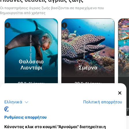
Οι παρατηρήσεις άγριας ζωής βασίζονται σε περιεχόμενο που
δημιουργείται από χρήστες
iStock-Michael Zeigler
Alamy-WaterFrame
Θαλάσσιο
Λιοντάρι
Σμέρνα
98
29
Τι βλέπετε;
Τι βλέπετε;
Ελληνικά
Πολιτική απορρήτου
J
F
M
A
M
J
J
A
S
O
N
D
J
F
M
A
M
J
J
A
S
O
N
D
J
F
Ρυθμίσεις απορρήτου
Δείτε περισσότερα ζώα
Κάνοντας κλικ στο κουμπί "Αρνούμαι" διατηρείται η