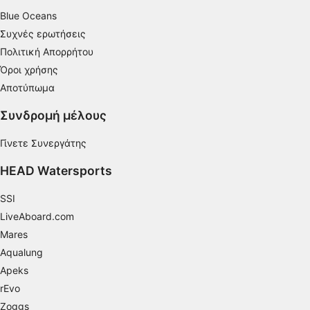
Χρήση προφίλ για επιλογή
Blue Oceans
εξατομικευμένων διαφημίσεων
Συχνές ερωτήσεις
Δημιουργία προφίλ για εξατομίκευση
Πολιτική Απορρήτου
περιεχομένου
Όροι χρήσης
Χρήση προφίλ για επιλογή εξατομικευμένου
Αποτύπωμα
περιεχομένου
Συνδρομή μέλους
Μέτρηση της διαφημιστικής απόδοσης
Γίνετε Συνεργάτης
Μέτρηση απόδοσης περιεχομένου
HEAD Watersports
Κατανόηση του κοινού μέσω στατιστικών
στοιχείων ή συνδυασμών δεδομένων από
SSI
διαφορετικές πηγές
LiveAboard.com
Mares
Ανάπτυξη και βελτίωση υπηρεσιών
Aqualung
Χρήση περιορισμένων δεδομένων για την
Apeks
επιλογή περιεχομένου
rEvo
Ειδικά χαρακτηριστικά IAB:
Zoggs