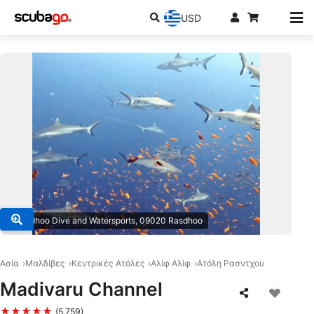
USD
© Rasdhoo Dive and Watersports, 09020 Rasdhoo
Ασία
Μαλδίβες
Κεντρικές Ατόλες
Αλίφ Αλίφ
Ατόλη Ρασντχου
Madivaru Channel
★★★★★
(5,759)