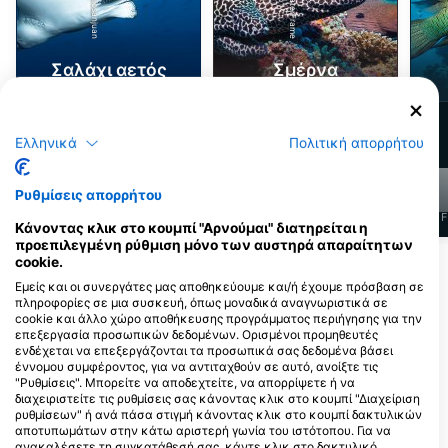
Σαλάχι αετός
Σμέρνα
1k
561
Τι βλέπετε;
Τι βλέπετε;
Ελληνικά
Πολιτική απορρήτου
Ρυθμίσεις απορρήτου
J
F
M
A
M
J
J
A
S
O
N
D
J
F
M
A
M
J
J
A
S
O
N
D
J
F
Κάνοντας κλικ στο κουμπί "Αρνούμαι" διατηρείται η
προεπιλεγμένη ρύθμιση μόνο των αυστηρά απαραίτητων
cookie.
Δείτε περισσότερα ζώα
Εμείς και οι συνεργάτες μας αποθηκεύουμε και/ή έχουμε πρόσβαση σε
πληροφορίες σε μια συσκευή, όπως μοναδικά αναγνωριστικά σε
cookie και άλλο χώρο αποθήκευσης προγράμματος περιήγησης για την
Κέντρα κατάδυσης που εξυπηρετούν
επεξεργασία προσωπικών δεδομένων. Ορισμένοι προμηθευτές
αυτό το σημείο κατάδυσης
ενδέχεται να επεξεργάζονται τα προσωπικά σας δεδομένα βάσει
έννομου συμφέροντος, για να αντιταχθούν σε αυτό, ανοίξτε τις
"Ρυθμίσεις". Μπορείτε να αποδεχτείτε, να απορρίψετε ή να
διαχειριστείτε τις ρυθμίσεις σας κάνοντας κλικ στο κουμπί "Διαχείριση
Drop Dive Maldives
Kuramathi Dive Club
ρυθμίσεων" ή ανά πάσα στιγμή κάνοντας κλικ στο κουμπί δακτυλικών
BODU MAGU, 09020 AA. Rasdhoo,
Kuramathi Island Resort, 09140
αποτυπωμάτων στην κάτω αριστερή γωνία του ιστότοπου. Για να
ΜΑΛΔΙΒΕΣ
Rasdhoo Atoll, ΜΑΛΔΙΒΕΣ
ανακαλέσετε τη συγκατάθεσή σας, κάντε κλικ στο δακτυλικό