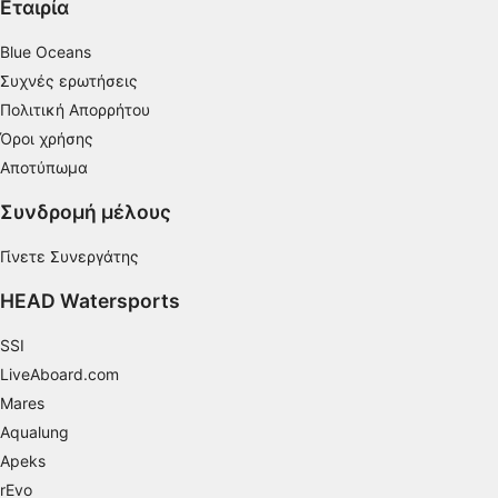
Εταιρία
Μέτρηση απόδοσης περιεχομένου
Blue Oceans
Κατανόηση του κοινού μέσω στατιστικών
στοιχείων ή συνδυασμών δεδομένων από
Συχνές ερωτήσεις
διαφορετικές πηγές
Πολιτική Απορρήτου
Όροι χρήσης
Ανάπτυξη και βελτίωση υπηρεσιών
Αποτύπωμα
Χρήση περιορισμένων δεδομένων για την
επιλογή περιεχομένου
Συνδρομή μέλους
Ειδικά χαρακτηριστικά IAB:
Γίνετε Συνεργάτης
Χρήση επακριβών δεδομένων
γεωεντοπισμού
HEAD Watersports
Αναγνώριση συσκευών με βάση
SSI
πληροφορίες που ζητούνται ενεργά
LiveAboard.com
Σκοποί επεξεργασίας που δεν αφορούν τη ΔΑΒ:
Mares
Aqualung
Απαραίτητη
Apeks
Εκτέλεση
rEvo