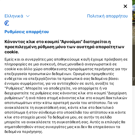
Shutterstock-Rostislav Stefanek
iStock-ANDY_BOWLIN
Ελληνικά
Πολιτική απορρήτου
Ρυθμίσεις απορρήτου
Λαυράκι
Κυπρίνος
Κάνοντας κλικ στο κουμπί "Αρνούμαι" διατηρείται η
προεπιλεγμένη ρύθμιση μόνο των αυστηρά απαραίτητων
358
115
Τι βλέπετε;
Τι βλέπετε;
cookie.
Εμείς και οι συνεργάτες μας αποθηκεύουμε και/ή έχουμε πρόσβαση σε
πληροφορίες σε μια συσκευή, όπως μοναδικά αναγνωριστικά σε
cookie και άλλο χώρο αποθήκευσης προγράμματος περιήγησης για την
επεξεργασία προσωπικών δεδομένων. Ορισμένοι προμηθευτές
ενδέχεται να επεξεργάζονται τα προσωπικά σας δεδομένα βάσει
J
F
M
A
M
J
J
A
S
O
N
D
J
F
M
A
M
J
J
A
S
O
N
D
J
F
έννομου συμφέροντος, για να αντιταχθούν σε αυτό, ανοίξτε τις
"Ρυθμίσεις". Μπορείτε να αποδεχτείτε, να απορρίψετε ή να
διαχειριστείτε τις ρυθμίσεις σας κάνοντας κλικ στο κουμπί "Διαχείριση
ρυθμίσεων" ή ανά πάσα στιγμή κάνοντας κλικ στο κουμπί δακτυλικών
Κέντρα κατάδυσης που εξυπηρετούν
αποτυπωμάτων στην κάτω αριστερή γωνία του ιστότοπου. Για να
αυτό το σημείο κατάδυσης
ανακαλέσετε τη συγκατάθεσή σας, κάντε κλικ στο δακτυλικό
αποτύπωμα ή στον σύνδεσμο στο υποσέλιδο του ιστότοπου και κάντε
κλικ στο στοιχείο μενού Τα δεδομένα μου, σε αυτήν τη σελίδα
μπορείτε να ανακαλέσετε τη συγκατάθεσή σας. Αυτές οι επιλογές θα
Neptune Divers, Lori Zoun
σηματοδοτηθούν στους συνεργάτες μας και δεν θα επηρεάσουν τα
2445 South 900 East, 84106 Salt
δεδομένα περιήγησης.