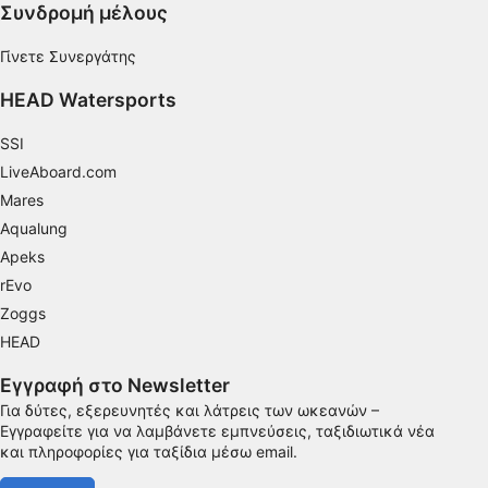
Συνδρομή μέλους
Ανάπτυξη και βελτίωση υπηρεσιών
Γίνετε Συνεργάτης
Χρήση περιορισμένων δεδομένων για την
HEAD Watersports
επιλογή περιεχομένου
Ειδικά χαρακτηριστικά IAB:
SSI
LiveAboard.com
Χρήση επακριβών δεδομένων
γεωεντοπισμού
Mares
Aqualung
Αναγνώριση συσκευών με βάση
Apeks
πληροφορίες που ζητούνται ενεργά
rEvo
Σκοποί επεξεργασίας που δεν αφορούν τη ΔΑΒ:
Zoggs
Απαραίτητη
HEAD
Εκτέλεση
Εγγραφή στο Newsletter
Για δύτες, εξερευνητές και λάτρεις των ωκεανών –
Λειτουργικός
Εγγραφείτε για να λαμβάνετε εμπνεύσεις, ταξιδιωτικά νέα
και πληροφορίες για ταξίδια μέσω email.
Διαφήμιση