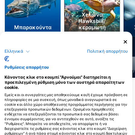
Shutterstock-Andrey Armyagov
iStock-Global_Pics
Χελώνα
Hawksbill/
Μπαρακούντα
κεραμωτή
601
594
Τι βλέπετε;
Τι βλέπετε;
Ελληνικά
Πολιτική απορρήτου
Ρυθμίσεις απορρήτου
J
F
M
A
M
J
J
A
S
O
N
D
J
F
M
A
M
J
J
A
S
O
N
D
J
F
Κάνοντας κλικ στο κουμπί "Αρνούμαι" διατηρείται η
προεπιλεγμένη ρύθμιση μόνο των αυστηρά απαραίτητων
Δείτε περισσότερα ζώα
cookie.
Εμείς και οι συνεργάτες μας αποθηκεύουμε και/ή έχουμε πρόσβαση σε
πληροφορίες σε μια συσκευή, όπως μοναδικά αναγνωριστικά σε
Κέντρα κατάδυσης που εξυπηρετούν
cookie και άλλο χώρο αποθήκευσης προγράμματος περιήγησης για την
επεξεργασία προσωπικών δεδομένων. Ορισμένοι προμηθευτές
αυτό το σημείο κατάδυσης
ενδέχεται να επεξεργάζονται τα προσωπικά σας δεδομένα βάσει
έννομου συμφέροντος, για να αντιταχθούν σε αυτό, ανοίξτε τις
"Ρυθμίσεις". Μπορείτε να αποδεχτείτε, να απορρίψετε ή να
διαχειριστείτε τις ρυθμίσεις σας κάνοντας κλικ στο κουμπί "Διαχείριση
DIVE 48
ALMA LIBRE DIVE CENTER
ρυθμίσεων" ή ανά πάσα στιγμή κάνοντας κλικ στο κουμπί δακτυλικών
C7 entre 55 y 60 Av s/n Col. Ejidal,
Carretera San Juan Kilometro 4.5,