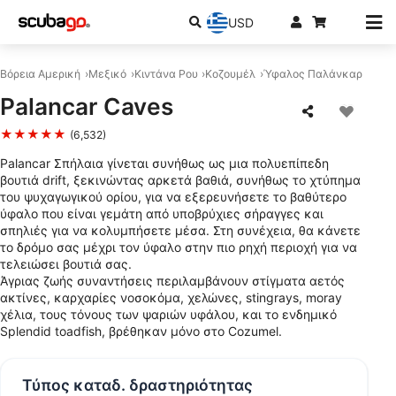
USD
Βόρεια Αμερική
Μεξικό
Κιντάνα Ρου
Κοζουμέλ
Ύφαλος Παλάνκαρ
Palancar Caves
★★★★★
(6,532)
Palancar Σπήλαια γίνεται συνήθως ως μια πολυεπίπεδη
βουτιά drift, ξεκινώντας αρκετά βαθιά, συνήθως το χτύπημα
του ψυχαγωγικού ορίου, για να εξερευνήσετε το βαθύτερο
ύφαλο που είναι γεμάτη από υποβρύχιες σήραγγες και
σπηλιές για να κολυμπήσετε μέσα. Στη συνέχεια, θα κάνετε
το δρόμο σας μέχρι τον ύφαλο στην πιο ρηχή περιοχή για να
τελειώσει βουτιά σας.
Άγριας ζωής συναντήσεις περιλαμβάνουν στίγματα αετός
ακτίνες, καρχαρίες νοσοκόμα, χελώνες, stingrays, moray
χέλια, τους τόνους των ψαριών υφάλου, και το ενδημικό
Splendid toadfish, βρέθηκαν μόνο στο Cozumel.
Τύπος καταδ. δραστηριότητας