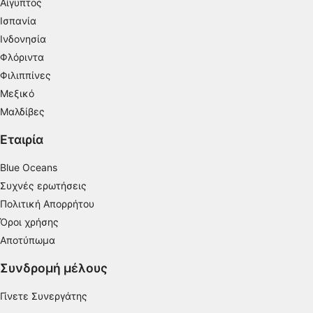
Χρήση περιορισμένων δεδομένων για την
Αίγυπτος
επιλογή διαφημίσεων
Ισπανία
Ινδονησία
Δημιουργία προφίλ για εξατομικευμένες
διαφημίσεις
Φλόριντα
Φιλιππίνες
Χρήση προφίλ για επιλογή
Μεξικό
εξατομικευμένων διαφημίσεων
Μαλδίβες
Δημιουργία προφίλ για εξατομίκευση
περιεχομένου
Εταιρία
Χρήση προφίλ για επιλογή εξατομικευμένου
Blue Oceans
περιεχομένου
Συχνές ερωτήσεις
Πολιτική Απορρήτου
Μέτρηση της διαφημιστικής απόδοσης
Όροι χρήσης
Μέτρηση απόδοσης περιεχομένου
Αποτύπωμα
Κατανόηση του κοινού μέσω στατιστικών
Συνδρομή μέλους
στοιχείων ή συνδυασμών δεδομένων από
διαφορετικές πηγές
Γίνετε Συνεργάτης