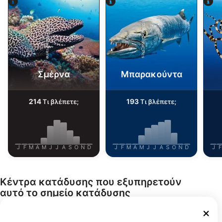
Alamy-WaterFrame
iStock-Global_Pics
Σμέρνα
Μπαρακούντα
214
193
Τι βλέπετε;
Τι βλέπετε;
J
F
M
A
M
J
J
A
S
O
N
D
J
F
M
A
M
J
J
A
S
O
N
D
J
F
Κέντρα κατάδυσης που εξυπηρετούν
αυτό το σημείο κατάδυσης