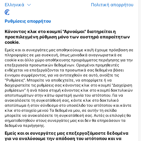
Ελληνικά
Πολιτική απορρήτου
Funny Diving GmbH,
Tauchcontainer.ch
Bahnhofstrasse 4, 4142
Ρυθμίσεις απορρήτου
Muenchenstein, ΕΛΒΕΤΙΑ
Κάνοντας κλικ στο κουμπί "Αρνούμαι" διατηρείται η
προεπιλεγμένη ρύθμιση μόνο των αυστηρά απαραίτητων
Aquanautic Elba
cookie.
Loc. Morcone 33, 57031 Capoliveri,
LI - ΙΤΑΛΙΑ
Εμείς και οι συνεργάτες μας αποθηκεύουμε και/ή έχουμε πρόσβαση σε
πληροφορίες σε μια συσκευή, όπως μοναδικά αναγνωριστικά σε
cookie και άλλο χώρο αποθήκευσης προγράμματος περιήγησης για την
επεξεργασία προσωπικών δεδομένων. Ορισμένοι προμηθευτές
SPORTING CLUB CAVO DIVING
ενδέχεται να επεξεργάζονται τα προσωπικά σας δεδομένα βάσει
Salita Cavo I n.14, 57038
έννομου συμφέροντος, για να αντιταχθούν σε αυτό, ανοίξτε τις
Rio, LI - ΙΤΑΛΙΑ
"Ρυθμίσεις". Μπορείτε να αποδεχτείτε, να απορρίψετε ή να
διαχειριστείτε τις ρυθμίσεις σας κάνοντας κλικ στο κουμπί "Διαχείριση
Centro Sub Corsaro S.n.c.
ρυθμίσεων" ή ανά πάσα στιγμή κάνοντας κλικ στο κουμπί δακτυλικών
Loc. Pareti, 57031
αποτυπωμάτων στην κάτω αριστερή γωνία του ιστότοπου. Για να
Capoliveri, LI - ΙΤΑΛΙΑ
ανακαλέσετε τη συγκατάθεσή σας, κάντε κλικ στο δακτυλικό
αποτύπωμα ή στον σύνδεσμο στο υποσέλιδο του ιστότοπου και κάντε
κλικ στο στοιχείο μενού Τα δεδομένα μου, σε αυτήν τη σελίδα
μπορείτε να ανακαλέσετε τη συγκατάθεσή σας. Αυτές οι επιλογές θα
σηματοδοτηθούν στους συνεργάτες μας και δεν θα επηρεάσουν τα
δεδομένα περιήγησης.
Εμείς και οι συνεργάτες μας επεξεργαζόμαστε δεδομένα
ΚΟΝΤΙΝΕΣ ΠΕΡΙΟΧΕΣ ΚΑΤΑΔΥΣΗΣ
για να αναλύσουμε την απόδοση του ιστότοπου και να