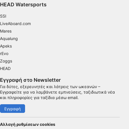
Ανάπτυξη και βελτίωση υπηρεσιών
HEAD Watersports
Χρήση περιορισμένων δεδομένων για την
SSI
επιλογή περιεχομένου
LiveAboard.com
Ειδικά χαρακτηριστικά IAB:
Mares
Χρήση επακριβών δεδομένων
Aqualung
γεωεντοπισμού
Apeks
Αναγνώριση συσκευών με βάση
rEvo
πληροφορίες που ζητούνται ενεργά
Zoggs
Σκοποί επεξεργασίας που δεν αφορούν τη ΔΑΒ:
HEAD
Απαραίτητη
Εγγραφή στο Newsletter
Για δύτες, εξερευνητές και λάτρεις των ωκεανών –
Εκτέλεση
Εγγραφείτε για να λαμβάνετε εμπνεύσεις, ταξιδιωτικά νέα
και πληροφορίες για ταξίδια μέσω email.
Λειτουργικός
Εγγραφή
Διαφήμιση
Αλλαγή ρυθμίσεων cookies