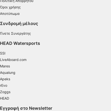
Πολιτική Απορρήτου
Όροι χρήσης
Αναγνώριση συσκευών με βάση
πληροφορίες που ζητούνται ενεργά
Αποτύπωμα
Σκοποί επεξεργασίας που δεν αφορούν τη ΔΑΒ:
Συνδρομή μέλους
Απαραίτητη
Γίνετε Συνεργάτης
Εκτέλεση
HEAD Watersports
Λειτουργικός
SSI
Διαφήμιση
LiveAboard.com
Mares
Aqualung
Apeks
rEvo
Zoggs
HEAD
Εγγραφή στο Newsletter