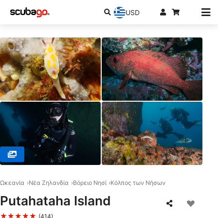
USD
© Global Dive, 1010 Auckland
Ωκεανία
Νέα Ζηλανδία
Βόρειο Νησί
Κόλπος των Νήσων
Putahataha Island
★★★★★
(414)