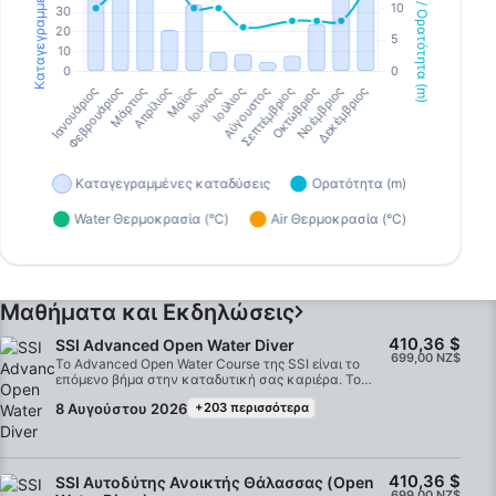
Μαθήματα και Εκδηλώσεις
410,36 $
SSI Advanced Open Water Diver
699,00 NZ$
Το Advanced Open Water Course της SSI είναι το
επόμενο βήμα στην καταδυτική σας καριέρα. Το
μάθημα αποτελείται από 5 καταδύσεις και μαζί μας
8 Αυγούστου 2026
+203 περισσότερα
θα καταδυθείτε στα ναυάγια Rainbow Warrior και
Canterbury.Η ολοκλήρωση του μαθήματος διαρκεί 2
ημέρες. Υπάρχει θεωρία που πρέπει να συμπληρωθεί
για κάθε κατάδυση, ωστόσο, η έμφαση δίνεται στη
μάθηση μέσω της εμπειρίας. Δεν υπάρχουν τελικές
410,36 $
SSI Αυτοδύτης Ανοικτής Θάλασσας (Open
εξετάσεις όπως στο Open Water Course και αφού
699,00 NZ$