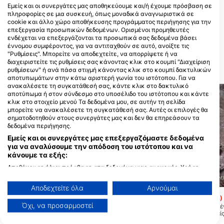
Εμείς και οι συνεργάτες μας αποθηκεύουμε και/ή έχουμε πρόσβαση σε
πληροφορίες σε μια συσκευή, όπως μοναδικά αναγνωριστικά σε
cookie και άλλο χώρο αποθήκευσης προγράμματος περιήγησης για την
Samos Dive Center
επεξεργασία προσωπικών δεδομένων. Ορισμένοι προμηθευτές
Konstantinou Kanari 1, 83103
ενδέχεται να επεξεργάζονται τα προσωπικά σας δεδομένα βάσει
PYTHAGOREIO, ΕΛΛΑΔΑ
έννομου συμφέροντος, για να αντιταχθούν σε αυτό, ανοίξτε τις
"Ρυθμίσεις". Μπορείτε να αποδεχτείτε, να απορρίψετε ή να
διαχειριστείτε τις ρυθμίσεις σας κάνοντας κλικ στο κουμπί "Διαχείριση
ρυθμίσεων" ή ανά πάσα στιγμή κάνοντας κλικ στο κουμπί δακτυλικών
ΚΟΝΤΙΝΕΣ ΠΕΡΙΟΧΕΣ ΚΑΤΑΔΥΣΗΣ
αποτυπωμάτων στην κάτω αριστερή γωνία του ιστότοπου. Για να
ανακαλέσετε τη συγκατάθεσή σας, κάντε κλικ στο δακτυλικό
αποτύπωμα ή στον σύνδεσμο στο υποσέλιδο του ιστότοπου και κάντε
κλικ στο στοιχείο μενού Τα δεδομένα μου, σε αυτήν τη σελίδα
μπορείτε να ανακαλέσετε τη συγκατάθεσή σας. Αυτές οι επιλογές θα
σηματοδοτηθούν στους συνεργάτες μας και δεν θα επηρεάσουν τα
δεδομένα περιήγησης.
Εμείς και οι συνεργάτες μας επεξεργαζόμαστε δεδομένα
για να αναλύσουμε την απόδοση του ιστότοπου και να
κάνουμε τα εξής:
Αποθήκευση ή/και πρόσβαση στα δεδομένα μιας συσκευής. Χρήση
περιορισμένων δεδομένων για την επιλογή διαφημίσεων. Δημιουργία
SAMOS DIVE CENTER Anthony Nicolaides, 83103
SAMOS DIVE CENTER Antho
PYTHAGOREIO
προφίλ για εξατομικευμένες διαφημίσεις. Χρήση προφίλ για επιλογή
Αποδεχτείτε όλα
Αρνούμαι
εξατομικευμένων διαφημίσεων. Δημιουργία προφίλ για εξατομίκευση
Kyriakou
Karavopetra
(★3.9)
(★4.3)
περιεχομένου. Χρήση προφίλ για επιλογή εξατομικευμένου
Όχι, να προσαρμοστεί
Αυτή η τοποθεσία έχει ένα ωραίο
Η Καραβόπετρα είναι 
περιεχομένου. Μέτρηση της διαφημιστικής απόδοσης. Μέτρηση
βραχώδες τοπίο με μικρά φαράγγια και
μπορείς να επισκεφτείς
απόδοσης περιεχομένου. Κατανόηση του κοινού μέσω στατιστικών
σπήλαια. Ο ιστότοπος είναι κατάλληλος
υπάρχει ρεύμα. Η μία π
στοιχείων ή συνδυασμών δεδομένων από διαφορετικές πηγές.