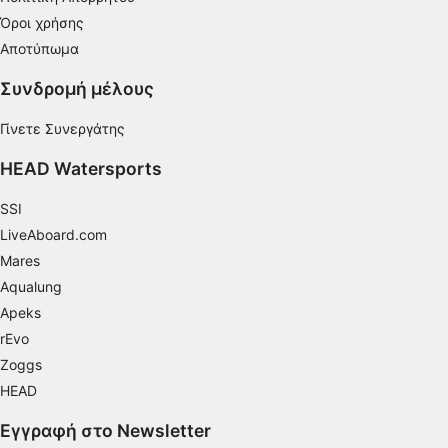
Όροι χρήσης
Δημιουργία προφίλ για εξατομίκευση
περιεχομένου
Αποτύπωμα
Χρήση προφίλ για επιλογή εξατομικευμένου
Συνδρομή μέλους
περιεχομένου
Γίνετε Συνεργάτης
Μέτρηση της διαφημιστικής απόδοσης
HEAD Watersports
Μέτρηση απόδοσης περιεχομένου
SSI
Κατανόηση του κοινού μέσω στατιστικών
LiveAboard.com
στοιχείων ή συνδυασμών δεδομένων από
διαφορετικές πηγές
Mares
Aqualung
Ανάπτυξη και βελτίωση υπηρεσιών
Apeks
rEvo
Χρήση περιορισμένων δεδομένων για την
επιλογή περιεχομένου
Zoggs
HEAD
Ειδικά χαρακτηριστικά IAB:
Χρήση επακριβών δεδομένων
Εγγραφή στο Newsletter
γεωεντοπισμού