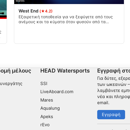
Mares
West End
(★4.2)
Εξαιρετική τοποθεσία για να ξεφύγετε από τους
νδυασμών δεδομένων από
ανέμους και τα κύματα όταν φυσούν από τα
νοτιοανατολικά. Ακριβώς γύρω από τη γωνία στη
βόρεια πλευρά έχει απαλό κεκλιμένο τοίχο και
ς
ζωντανά μαλακά κοράλλια. Εύκολη κατάδυση για
τω
όλα τα επίπεδα και γενικά μικρό ή καθόλου ρεύμα.
μένου
ομή μέλους
HEAD Watersports
Εγγραφή στο
ι ενεργά
Για δύτες, εξερ
Συνεργάτης
SSI
των ωκεανών – 
λαμβάνετε εμπν
LiveAboard.com
νέα και πληροφ
Mares
email.
Aqualung
Εγγραφή
Apeks
rEvo