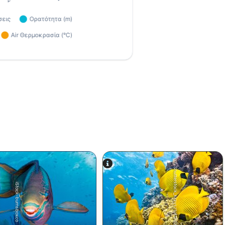
Shutterstock_Krzysztof Odziomek
iStock-burnsboxco