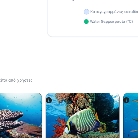
ίται από χρήστες
Shutterstock-Rich Carey