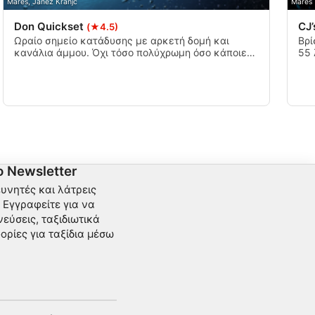
Mares, Janez Kranjc
Mares
Don Quickset
CJ’
(★4.5)
Ωραίο σημείο κατάδυσης με αρκετή δομή και
Βρί
κανάλια άμμου. Όχι τόσο πολύχρωμη όσο κάποιες
55 
άλλες περιοχές. Δεν υπάρχει αγκυροβόλιο, οπότε η
είν
κατάδυση με παρασυρόμενη βάρκα είναι η επιλογή
πέρ
σας. Μέγιστο βάθος λιγότερο από 30 μέτρα.
30f
 Newsletter
ευνητές και λάτρεις
Εγγραφείτε για να
εύσεις, ταξιδιωτικά
ορίες για ταξίδια μέσω