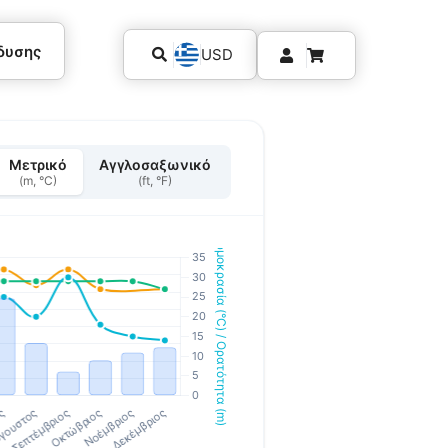
δυσης
USD
Μετρικό
Αγγλοσαξωνικό
(m, °C)
(ft, °F)