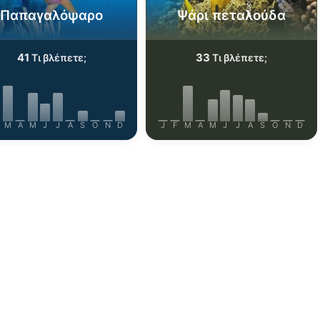
Παπαγαλόψαρο
Ψάρι πεταλούδα
41
33
Τι βλέπετε;
Τι βλέπετε;
M
A
M
J
J
A
S
O
N
D
J
F
M
A
M
J
J
A
S
O
N
D