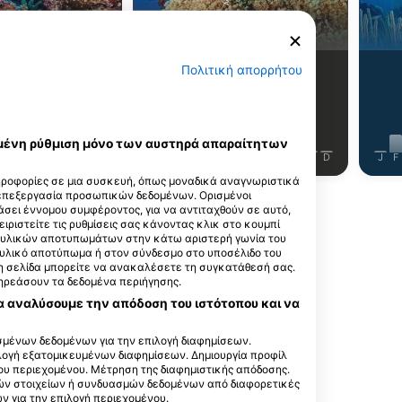
μέρνα
Αγγελόψαρο
Πολιτική απορρήτου
63
 βλέπετε;
Τι βλέπετε;
εγμένη ρύθμιση μόνο των αυστηρά απαραίτητων
J
J
A
S
O
N
D
J
F
M
A
M
J
J
A
S
O
N
D
J
F
ηροφορίες σε μια συσκευή, όπως μοναδικά αναγνωριστικά
 επεξεργασία προσωπικών δεδομένων. Ορισμένοι
σει έννομου συμφέροντος, για να αντιταχθούν σε αυτό,
ειριστείτε τις ρυθμίσεις σας κάνοντας κλικ στο κουμπί
ακτυλικών αποτυπωμάτων στην κάτω αριστερή γωνία του
τυλικό αποτύπωμα ή στον σύνδεσμο στο υποσέλιδο του
 τη σελίδα μπορείτε να ανακαλέσετε τη συγκατάθεσή σας.
αυτό το σημείο κατάδυσης
πηρεάσουν τα δεδομένα περιήγησης.
α αναλύσουμε την απόδοση του ιστότοπου και να
μένων δεδομένων για την επιλογή διαφημίσεων.
ιλογή εξατομικευμένων διαφημίσεων. Δημιουργία προφίλ
e School Utila
ου περιεχομένου. Μέτρηση της διαφημιστικής απόδοσης.
A - Bay Islands,
ών στοιχείων ή συνδυασμών δεδομένων από διαφορετικές
 για την επιλογή περιεχομένου.