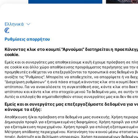
Μπαρακούντα
Σ
Ελληνικά
39
22
Τι βλέπετε;
Τι
Ρυθμίσεις απορρήτου
Κάνοντας κλικ στο κουμπί "Αρνούμαι" διατηρείται η προεπιλ
J
F
M
A
M
J
J
A
S
O
N
D
J
F
M
A
M
cookie.
Εμείς και οι συνεργάτες μας αποθηκεύουμε και/ή έχουμε πρόσβαση σε πλ
σε cookie και άλλο χώρο αποθήκευσης προγράμματος περιήγησης για την
προμηθευτές ενδέχεται να επεξεργάζονται τα προσωπικά σας δεδομένα βά
ανοίξτε τις "Ρυθμίσεις". Μπορείτε να αποδεχτείτε, να απορρίψετε ή να διαχ
"Διαχείριση ρυθμίσεων" ή ανά πάσα στιγμή κάνοντας κλικ στο κουμπί δ
ιστότοπου. Για να ανακαλέσετε τη συγκατάθεσή σας, κάντε κλικ στο δακ
ιστότοπου και κάντε κλικ στο στοιχείο μενού Τα δεδομένα μου, σε αυτήν
Κέντρα κατάδυσης που εξυπηρετούν 
Αυτές οι επιλογές θα σηματοδοτηθούν στους συνεργάτες μας και δεν θα ε
Εμείς και οι συνεργάτες μας επεξεργαζόμαστε δεδομένα για ν
κάνουμε τα εξής:
Αποθήκευση ή/και πρόσβαση στα δεδομένα μιας συσκευής. Χρήση περιορισ
Δημιουργία προφίλ για εξατομικευμένες διαφημίσεις. Χρήση προφίλ για επ
Captain Morgan’s Div
για εξατομίκευση περιεχομένου. Χρήση προφίλ για επιλογή εξατομικευμέν
TANK’D PRO DIVE CENTER UTILA,
SANDY BAY, 34201 UTIL
Μέτρηση απόδοσης περιεχομένου. Κατανόηση του κοινού μέσω στατιστικ
ΟΝΔΟΥΡΑ
Tim Hammar
πηγές. Ανάπτυξη και βελτίωση υπηρεσιών. Χρήση περιορισμένων δεδομένων