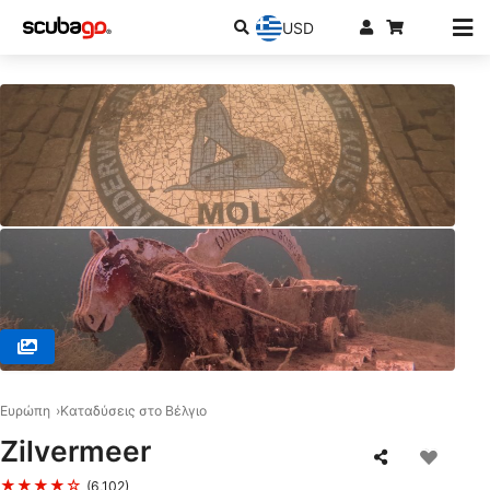
USD
© Nérée Diegem, B-1831 Diegem
Ευρώπη
Καταδύσεις στο Βέλγιο
Zilvermeer
★★★★☆
(6,102)