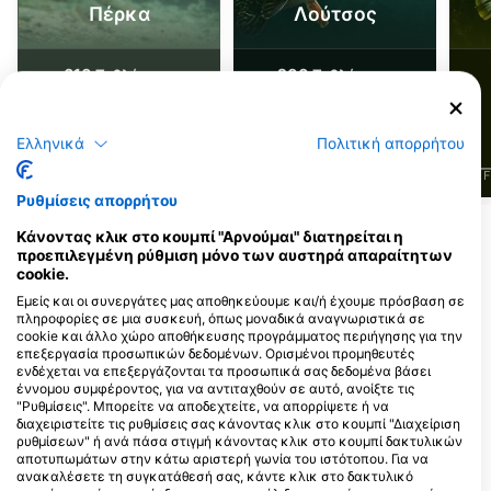
Πέρκα
Λούτσος
610
200
Τι βλέπετε;
Τι βλέπετε;
Ελληνικά
Πολιτική απορρήτου
J
F
M
A
M
J
J
A
S
O
N
D
J
F
M
A
M
J
J
A
S
O
N
D
J
F
Ρυθμίσεις απορρήτου
Κάνοντας κλικ στο κουμπί "Αρνούμαι" διατηρείται η
Κέντρα κατάδυσης που εξυπηρετούν
προεπιλεγμένη ρύθμιση μόνο των αυστηρά απαραίτητων
αυτό το σημείο κατάδυσης
cookie.
Εμείς και οι συνεργάτες μας αποθηκεύουμε και/ή έχουμε πρόσβαση σε
πληροφορίες σε μια συσκευή, όπως μοναδικά αναγνωριστικά σε
cookie και άλλο χώρο αποθήκευσης προγράμματος περιήγησης για την
TODI, by SportOase
επεξεργασία προσωπικών δεδομένων. Ορισμένοι προμηθευτές
Be-Mine 1, 3582 Beringen, ΒΕΛΓΙΟ
Binomes Diving School
ενδέχεται να επεξεργάζονται τα προσωπικά σας δεδομένα βάσει
Monceau, Serge Hanssens
έννομου συμφέροντος, για να αντιταχθούν σε αυτό, ανοίξτε τις
Rue de Trazegnies 84, 6031
"Ρυθμίσεις". Μπορείτε να αποδεχτείτε, να απορρίψετε ή να
Monceau-sur-Sambre, ΒΕΛΓΙΟ
διαχειριστείτε τις ρυθμίσεις σας κάνοντας κλικ στο κουμπί "Διαχείριση
ρυθμίσεων" ή ανά πάσα στιγμή κάνοντας κλικ στο κουμπί δακτυλικών
αποτυπωμάτων στην κάτω αριστερή γωνία του ιστότοπου. Για να
ανακαλέσετε τη συγκατάθεσή σας, κάντε κλικ στο δακτυλικό
Divemonkey
Dive Pro Group